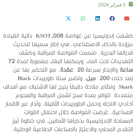
1 فبراير 2026
كشفت إندونيسيا عن غواصة
KSOT-008
ذاتية القيادة
مزوّدة بالذكاء الاصطناعي، في إطار سعيها لتحديث
قدراتها البحرية. صُممت الغواصة للمراقبة وكشف
التهديدات تحت الماء، ويمكنها البقاء مغمورة لمدة
72
ساعة
والإبحار بسرعة
20
عقدة
، مع التحكم بها عن
بُعد حتى
200
ميل.
وتضم ستة طوربيدات
Black
Shark
ونظام ملاحة دقيقاً يتيح لها الاشتباك مع أهداف
متعددة. تتوافر بعدة نسخ تشمل المراقبة والهجوم
أحادي الاتجاه وحمل الطوربيدات الثقيلة، وتُدار عبر الأقمار
الصناعية. عُرضت الغواصة خلال احتفال القوات
المسلحة الإندونيسية بذكراها الثمانين، في خطوة تُبرز
التقدم المحلي والاعتزاز بالصناعات الدفاعية الوطنية.