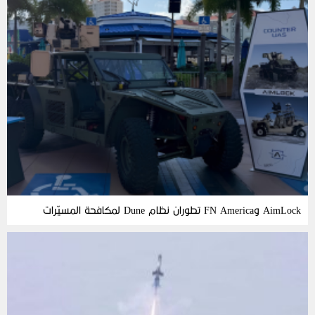
AimLock وFN America تطوران نظام Dune لمكافحة المسيّرات