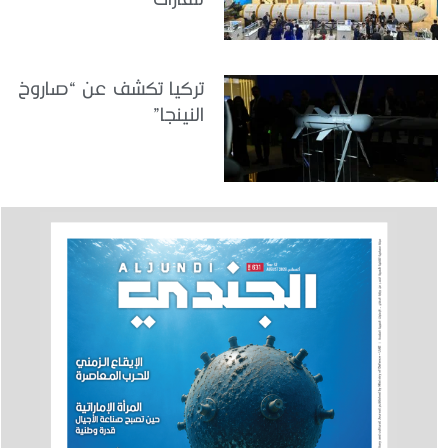
تركيا تكشف عن “صاروخ
النينجا”