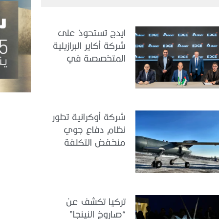
ايدج تستحوذ على
شركة أكاير البرازيلية
المتخصصة في
هندسة الطيران
شركة أوكرانية تطور
نظام دفاع جوي
منخفض التكلفة
تركيا تكشف عن
“صاروخ النينجا”