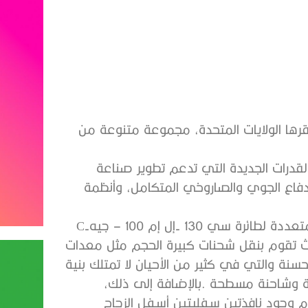
ركزت‭ ‬شركة‭ ‬لوكهيد‭ ‬مارتن‭ ‬بشكل‭ ‬أساسي‭ ‬على‭ ‬المهام‭ ‬المتعددة‭ ‬لطائرة‭ ‬سي‭- ‬130‭ ‬إل‭ ‬إم‭ – ‬100‭ ‬جيه‭ ‬C-