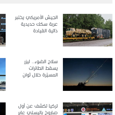
الجيش الأمريكي يختبر
عربة سكك حديدية
ذاتية القيادة
سلاح الضوء.. ليزر
يسقط الطائرات
المسيّرة خلال ثوانٍ
تركيا تكشف عن أول
صاروخ باليستي عابر