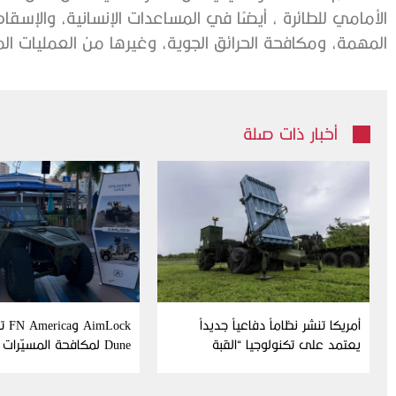
‬المهمة،‭ ‬ومكافحة‭ ‬الحرائق‭ ‬الجوية،‭ ‬وغيرها‭ ‬من‭ ‬العمليات‭ ‬المماثلة‭.‬
أخبار ذات صلة
أمريكا تنشر نظاماً دفاعياً جديداً
Lock
يعتمد على تكنولوجيا “القبة
Dune لمكافحة المسيّرات
الحديدية” الإسرائيلية