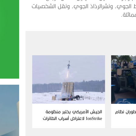
Aim وFN America تطوران نظام
الجيش الأمريكي يختبر منظومة
IonStrike لاعتراض أسراب الطائرات
بدون طيار