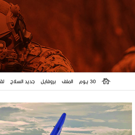
30 يــوم
الملف
بروفايل
جديد السلاح
لقا