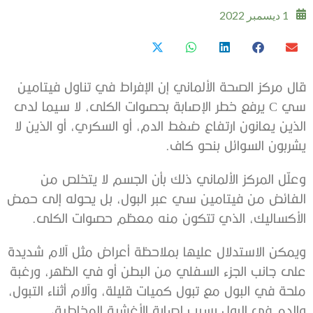
1 ديسمبر 2022
قال مركز الصحة الألماني إن الإفراط في تناول فيتامين
سي C يرفع خطر الإصابة بحصوات الكلى، لا سيما لدى
الذين يعانون ارتفاع ضغط الدم، أو السكري، أو الذين لا
يشربون السوائل بنحو كاف.
وعلّل المركز الألماني ذلك بأن الجسم لا يتخلص من
الفائض من فيتامين سي عبر البول، بل يحوله إلى حمض
الأكساليك، الذي تتكون منه معظم حصوات الكلى.
ويمكن الاستدلال عليها بملاحظة أعراض مثل آلام شديدة
على جانب الجزء السفلي من البطن أو في الظهر، ورغبة
ملحة في البول مع تبول كميات قليلة، وآلام أثناء التبول،
والدم في البول بسبب إصابة الأغشية المخاطية،