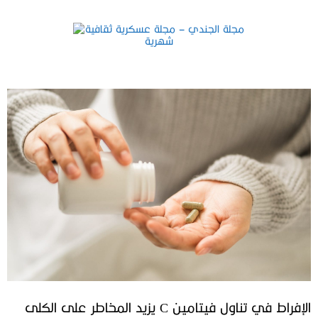
الإفراط في تناول فيتامين C يزيد المخاطر على الكلى