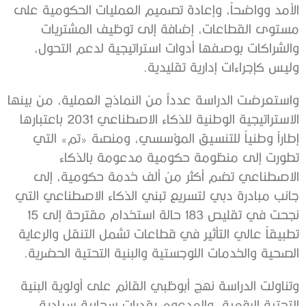
الأمد وواضحاً، وإعادة تصميم العمليات الحكومية على
مستوى القطاعات، إضافة إلى توظيف المشتريات
والشراكات بوصفها أدوات استراتيجية لدعم التحول،
وليس كإجراءات إدارية تقليدية.
واستعرضت الدراسة عدداً من النماذج العملية، من بينها
الاستراتيجية الوطنية للذكاء الاصطناعي 2031 باعتبارها
إطاراً وطنياً للتنسيق المؤسسي، ومنصة «تم» التي
تطورت إلى منظومة حكومية مدعومة بالذكاء
الاصطناعي تضم أكثر من ألف خدمة حكومية، إلى
جانب مبادرة دبي لتسريع تبني الذكاء الاصطناعي التي
نجحت في تقليص 183 حالة استخدام مقترحة إلى 15
تطبيقاً عالي التأثير في قطاعات تشمل التنقل والرعاية
الصحية والخدمات اللوجستية والبنية التحتية الحضرية.
وتناولت الدراسة نهج أبوظبي القائم على أولوية البنية
التحتية الرقمية، والمدعوم بقدرات سحابية سيادية