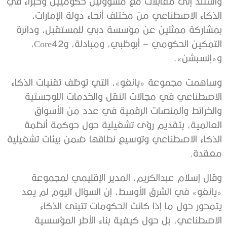
واستند إلى مقابلات مع مسؤولين حكوميين وخبراء في
الذكاء الاصطناعي من مختلف أنحاء دولة الإمارات،
بمشاركة ممثلين عن مؤسسة دبي للمستقبل، ودائرة
التمكين الحكومي – أبوظبي، ومبادلة، وCore42،
و«إنسبشن».
وساهمت مجموعة «يانغو»، التي توظف تقنيات الذكاء
الاصطناعي في مجالات النقل والخدمات اللوجستية
والخرائط والمنصات الرقمية في عدد من الأسواق
العالمية، بتقديم رؤى تشغيلية حول حوكمة أنظمة
الذكاء الاصطناعي وتوسيع نطاقها ضمن بيئات تشغيلية
معقدة.
وقال إسلام عبدالكريم، المدير الإقليمي لمجموعة
«يانغو» في الشرق الأوسط، إن السؤال اليوم لم يعد
يتمحور حول ما إذا كانت الحكومات تتبنى الذكاء
الاصطناعي، بل حول كيفية بناء الأطر المؤسسية