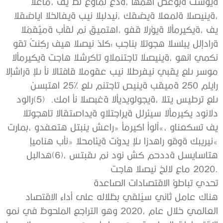
‬العام،‭ ‬في‭ ‬ظل‭ ‬عوامل‭ ‬عدة،‭ ‬أهمها‭ ‬صعوبة‭ ‬تسوية‭
‬القضايا‭ ‬الخلافية‭ ‬بين‭ ‬البلدين،‭ ‬كقضية‭ ‬العملة‭ ‬الصينية،‭
‬المُقيَّمة‭ ‬بأقل‭ ‬من‭ ‬قيمتها،‭ ‬وفق‭ ‬الرؤية‭ ‬الأمريكية،‭ ‬في‭
‬وقت‭ ‬تُنكِر‭ ‬فيه‭ ‬الصين‭ ‬ذلك؛‭ ‬بجانب‭ ‬التوجه‭ ‬السلبي‭ ‬للإدارة‭
‬الأمريكية‭ ‬تجاه‭ ‬الشركات‭ ‬والمنتجات‭ ‬الصينية،‭ ‬وهنا‭ ‬يمكن‭
‬الإشارة‭ ‬إلى‭ ‬أن‭ ‬الاتفاق‭ ‬الموقع‭ ‬بين‭ ‬الطرفين‭ ‬يبقي‭ ‬على‭ ‬رسوم‭
‬نسبتها‭ ‬25‭% ‬على‭ ‬منتجات‭ ‬صينية‭ ‬بقيمة‭ ‬250‭ ‬مليار‭
‬دولار‭(5) ‬ .كما أن الصبغة‭ ‬الأيديولوجية،‭ ‬التي‭ ‬سيطرت‭ ‬على‭
‬التوجهات‭ ‬الاقتصادية‭ ‬والتجارية‭ ‬للرئيس‭ ‬الأمريكي‭ ‬دونالد‭
‬ترامب،‭ ‬ودفعته‭ ‬لتبني‭ ‬شعار‭ ‬‮«‬أمريكا‭ ‬أولاً‮»‬،‭ ‬وانعكست‭ ‬في‭
‬إيمانه‭ ‬بأن‭ ‬‮«‬الحمائية‭ ‬تؤدي‭ ‬إلى‭ ‬ازدهار‭ ‬وقوة‭ ‬كبيرين‮»‬‭
‬لبلاده‭(‬6‭)‬،‭ ‬ستبقى‭ ‬من‭ ‬دون‭ ‬شك‭ ‬محددة‭ ‬لسياساته‭
‬تجاه‭ ‬الصين‭ ‬خلال‭ ‬عام‭ ‬2020‭.‬
تحدي‭ ‬تباطؤ‭ ‬الاقتصادات‭ ‬الصاعدة