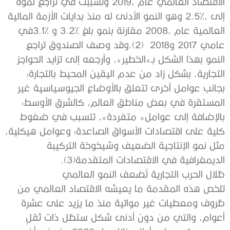
‬الديمغرافية‭ ‬في‭ ‬الاقتصادات‭ ‬المتقدمة‭.(‬3‭)‬‭‬
ظلال‭ ‬الحرب‭ ‬التجارية‭ ‬تُضعف‭ ‬النمو‭ ‬العالمي