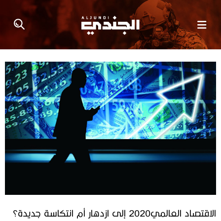
الاقتصاد‭ ‬العالمي‭ ‬2020إلى‭ ‬ازدهار‭ ‬أم‭ ‬انتكاسة‭ ‬جديدة؟