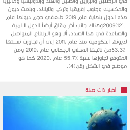
‬موضح‭ ‬في‭ ‬الشكل‭ ‬رقم‭ .(‬4‭) ‬
أخبار ذات صلة