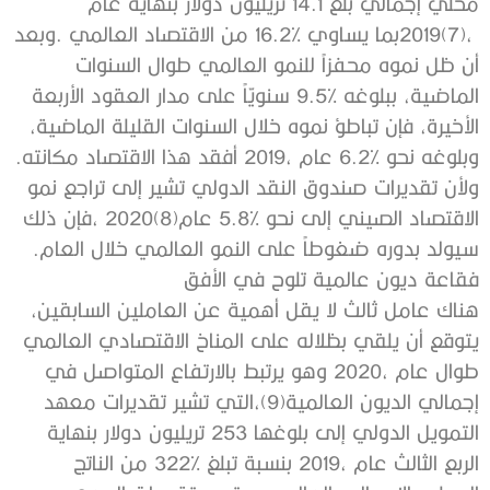
‬وبلوغه‭ ‬نحو‭ ‬6‭.‬2‭% ‬عام‭ ‬2019،‭ ‬أفقد‭ ‬هذا‭ ‬الاقتصاد‭ ‬مكانته‭.
‬سيولد‭ ‬بدوره‭ ‬ضغوطاً‭ ‬على‭ ‬النمو‭ ‬العالمي‭ ‬خلال‭ ‬العام‭.‬
فقاعة‭ ‬ديون‭ ‬عالمية‭ ‬تلوح‭ ‬في‭ ‬الأفق