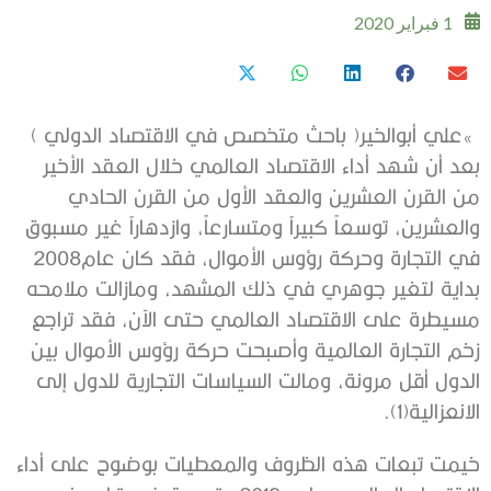
1 فبراير 2020
‮»‬‭ ‬علي‭ ‬أبوالخير‭ )‬باحث‭ ‬متخصص‭ ‬في‭ ‬الاقتصاد‭ ‬الدولي ‭(
‬في‭ ‬التجارة‭ ‬وحركة‭ ‬رؤوس‭ ‬الأموال،‭ ‬فقد‭ ‬كان‭ ‬عام‭ ‬2008‭
‬الانعزالية‭ .(‬1‭)‬