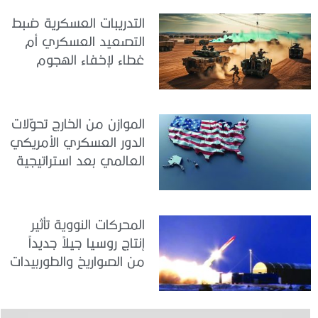
التدريبات العسكرية ضبط
التصعيد العسكري أم
غطاء لإخفاء الهجوم
الموازن من الخارج تحوّلات
الدور العسكري الأمريكي
العالمي بعد استراتيجية
ترامب الجديدة للأمن
القومي
المحركات النووية تأثير
إنتاج روسيا جيلاً جديداً
من الصواريخ والطوربيدات
البحرية على التوازن
الاستراتيجي