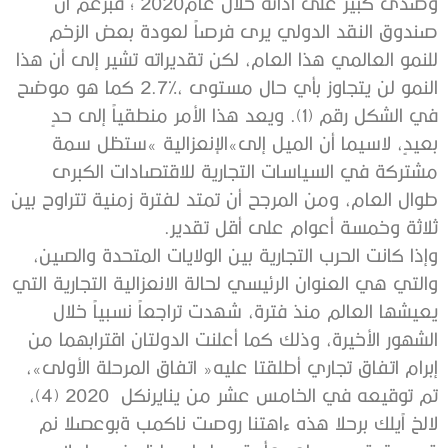
‬ثلاثة‭ ‬وخمسة‭ ‬أعوام‭ ‬على‭ ‬أقل‭ ‬تقدير‭.‬
‬تم‭ ‬توقيعه‭ ‬في‭ ‬الخامس‭ ‬عشر‭ ‬من‭ ‬يناير‭‭،(‬4‭) ‬2020 ‭ ‬لكن‭
‬من‭ ‬الصعوبة‭ ‬بمكان‭ ‬تصور‭ ‬انتهاء‭ ‬هذه‭ ‬الحرب‭ ‬كلياً‭ ‬خلال‭