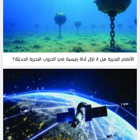
الألغام‭ ‬البحرية‭ ‬هل‭ ‬لا‭ ‬تزال‭ ‬أداة‭ ‬رئيسية‭ ‬في‭ ‬الحروب‭ ‬البحرية‭ ‬الحديثة؟