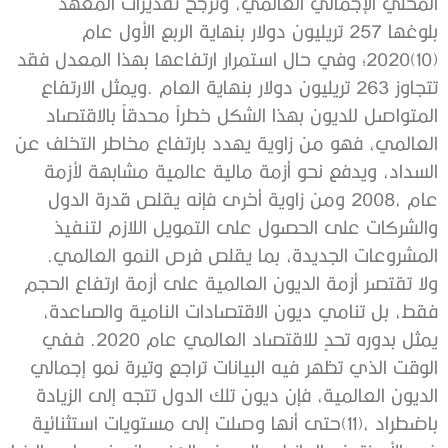
‬المشروعات‭ ‬الجديدة،‭ ‬بما‭ ‬يقلص‭ ‬فرص‭ ‬النمو‭ ‬العالمي‭.‬