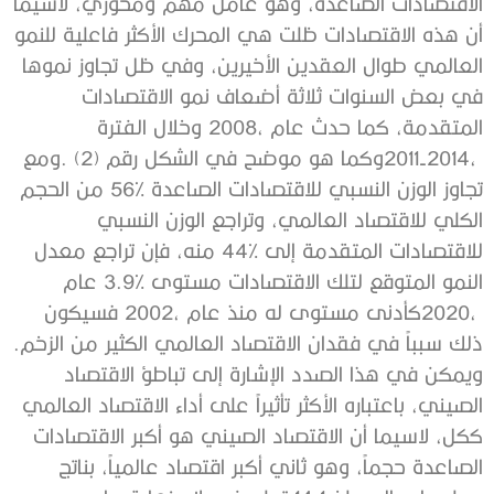
‬ذلك‭ ‬سبباً‭ ‬في‭ ‬فقدان‭ ‬الاقتصاد‭ ‬العالمي‭ ‬الكثير‭ ‬من‭ ‬الزخم‭.‬