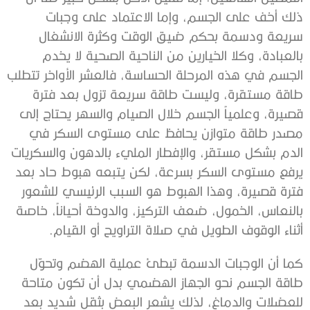
ذلك أخف على الجسم، وإما الاعتماد على وجبات
سريعة ودسمة بحكم ضيق الوقت وكثرة الانشغال
بالعبادة، وكلا الخيارين من الناحية الصحية لا يخدم
الجسم في هذه المرحلة الحساسة، فالعشر الأواخر تتطلب
طاقة مستقرة، وليست طاقة سريعة تزول بعد فترة
قصيرة، وعلمياً الجسم خلال الصيام والسهر يحتاج إلى
مصدر طاقة متوازن يحافظ على مستوى السكر في
الدم بشكل مستقر، والإفطار المليء بالدهون والسكريات
يرفع مستوى السكر بسرعة، لكن يتبعه هبوط حاد بعد
فترة قصيرة، وهذا الهبوط هو السبب الرئيسي للشعور
بالنعاس، الخمول، ضعف التركيز، والدوخة أحياناً، خاصة
أثناء الوقوف الطويل في صلاة التراويح أو القيام.
كما أن الوجبات الدسمة تبطئ عملية الهضم وتحوّل
طاقة الجسم نحو الجهاز الهضمي بدل أن تكون متاحة
للعضلات والدماغ، لذلك يشعر البعض بثقل شديد بعد