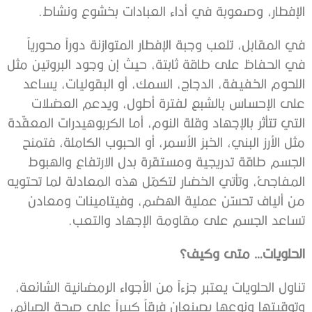
الإفطار، وصعوبة في أداء العبادات بخشوع ونشاط.
في المقابل، تلعب وجبة الإفطار المتوازنة دوراً محورياً
في الحفاظ على طاقة ثابتة، حيث إن وجود البروتين مثل
اللحوم الخفيفة، الدجاج، السمك، أو البقوليات، يساعد
على الإحساس بالشبع لفترة أطول، ويدعم العضلات
التي تتأثر بالإجهاد وقلة النوم، أما الكربوهيدرات المعقّدة
مثل الأرز البني، الخبز الأسمر، أو الحبوب الكاملة، فتمنح
الجسم طاقة تدريجية ومستقرة بدل الارتفاع والهبوط
المفاجئ، وتأتي الخضار لتكمّل هذه المعادلة لما تحتويه
من ألياف تحسّن عملية الهضم، وفيتامينات ومعادن
تساعد الجسم على مقاومة الإجهاد والتعب.
الحلويات… متى وكيف؟
تناول الحلويات يعتبر جزءاً من الأجواء الرمضانية الشائعة،
وتوقيتها ونوعها يصنعان فرقاً كبيراً على صحة الصائم،