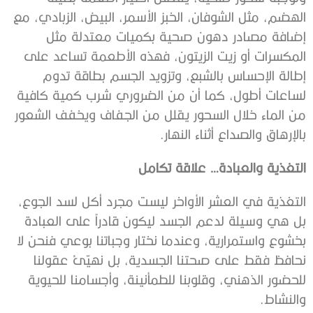
الهضم، مثل الشوفان، الخبز الأسمر، البيض، الزبادي، مع
إضافة مصادر دهون صحية بكميات معتدلة مثل
المكسرات أو زيت الزيتون، فهذه الأطعمة تساعد على
إطالة الإحساس بالشبع، وتزويد الجسم بطاقة تدوم
لساعات أطول، كما أن من الضروري شرب كمية كافية
من الماء خلال السحور يقلل من الجفاف ويخفف الشعور
بالإرهاق والصداع أثناء النهار.
التغذية والعبادة… علاقة تكامل
التغذية في العشر الأواخر ليست مجرد أكل لسد الجوع،
بل هي وسيلة لدعم الجسد ليكون قادراً على العبادة
بخشوع واستمرارية، وعندما نختار وجباتنا بوعي فنحن لا
نحافظ فقط على صحتنا الجسدية، بل نهيّئ عقولنا
للحضور الذهني، وقلوبنا للطمأنينة، وأجسامنا للحيوية
والنشاط.