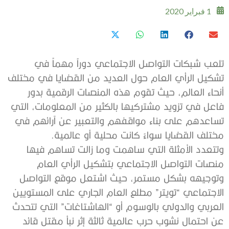
1 فبراير 2020
‬مختلف‭ ‬القضايا‭ ‬سواءً‭ ‬كانت‭ ‬محلية‭ ‬أو‭ ‬عالمية‭.‬