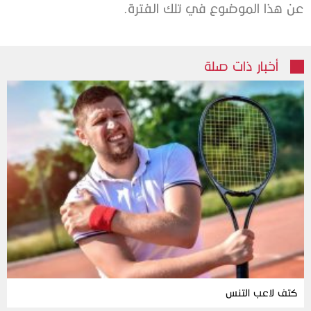
‬عن‭ ‬هذا‭ ‬الموضوع‭ ‬في‭ ‬تلك‭ ‬الفترة‭. ‬
أخبار ذات صلة
كتف لاعب التنس