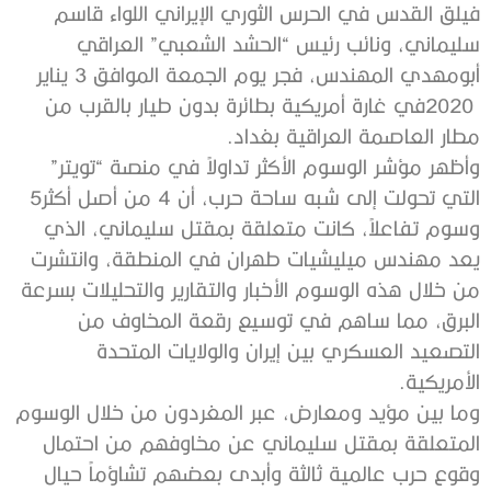
‬مطار‭ ‬العاصمة‭ ‬العراقية‭ ‬بغداد‭.‬
‬التي‭ ‬تحولت‭ ‬إلى‭ ‬شبه‭ ‬ساحة‭ ‬حرب،‭ ‬أن‭ ‬4‭ ‬من‭ ‬أصل‭ ‬أكثر‭ ‬5‭
‬الأمريكية‭.‬