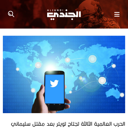
الحرب‭ ‬العالمية‭ ‬الثالثة تجتاح‭ ‬‮‬تويتر‮‬‭ ‬بعد مقتل‭ ‬سليماني