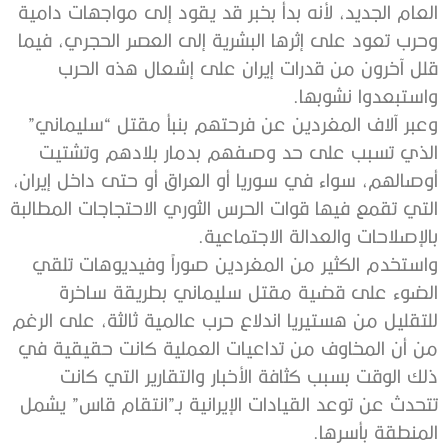
‬واستبعدوا‭ ‬نشوبها‭.‬
‬بالإصلاحات‭ ‬والعدالة‭ ‬الاجتماعية‭.‬
‬المنطقة‭ ‬بأسرها‭.‬