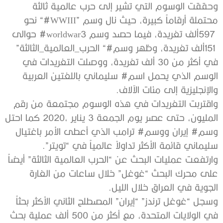
‬والإنجليزية‭ ‬إلى‭ ‬مئات‭ ‬الآلاف‭.‬
‬سليماني‭ ‬قائمة‭ ‬الأكثر‭ ‬تداولاً‭ ‬عالمياً‭ ‬في‭ ‬“تويتر”‭.‬
‬الجوية‭ ‬في‭ ‬العراق‭ ‬خلال‭ ‬الليل‭.‬