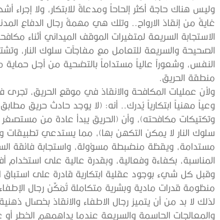
وليس هناك حاجة أكثر إلحاحاً ومدعاةً للابتكار، ولا إجراء أش
غايةً من إنقاذ الارواح.. وتلك هي مهمةُ رجال الدفاع المد
الاستجابة السريعة لمتغيرات الموقف الميداني أثناء مكافحة 
الصحيحة والسريعة للتعامل مع مفاجآت سلوك النار، وتشترط
النفس، وشعوراً عالياً مستداماً بالتضحية من أجل حماية م
منطقة الحريق.
ولأن عمليات المكافحة والانقاذ في موقع الحريق، تجرى في 
وعياً مهنياً ابتكارياً يُدرك.. أنه: (لا يوجد حادث حريق مطا
وتكتيكات مكافحته)، وأن (الحريق يبدأ عادة من مستصغر ا
سلوك النار لا يمكن التكهن بها)، مما يستدعي تطبيقات واقعية
مستدامة، ويقظة منضبطة مسؤولة، واستجابة فائقة السرعة،
المناسبة، بكفاءة وفعالية، وبقدرة عالية على استخدام أفض
وقبل كل شيء بوجود عقلية ابتكارية قادرة على استباق الت
منظومة قدرات مادية وبشرية متكاملة تُمَكِّن رجال الإطفاء 
لذلك لا بد من أن يتميز رجال الاطفاء والانقاذ بخصال ذهنية و
والمعالجات الحاسمة والسريعة عندما يداهمهم الخطر أو عند