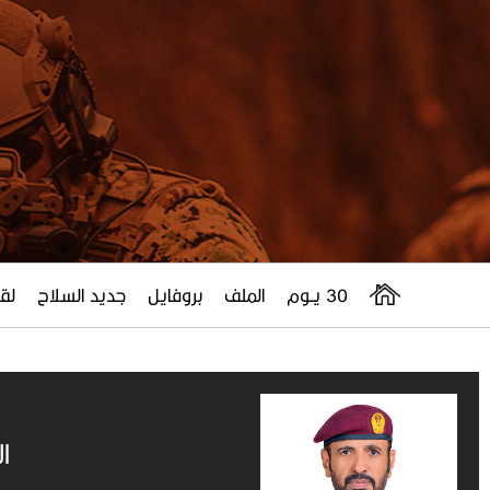
30 يــوم
الملف
بروفايل
جديد السلاح
لقا
ا