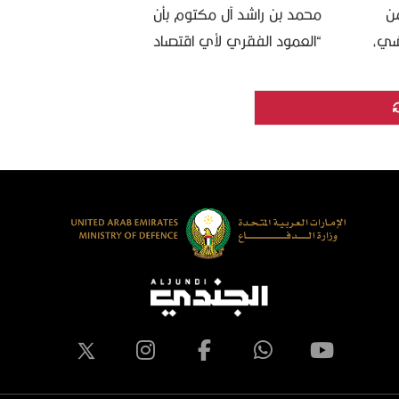
من
محمد بن راشد آل مكتوم بأن
ضي،
“العمود الفقري لأي اقتصاد
و
وطني تنافسي هو قاعدته
يان،
الصناعية”، يجعلنا في القيادة
العامة للدفاع المدني أمام …