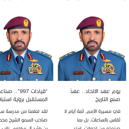
يوم عهد الاتحاد.. عهدٌ
“قيادات 997”.. صنا
صنع التاريخ
المستقبل برؤية استبا
في مسيرة الأمم، ثمة أيام لا
لقد تعلمنا من مدرسة س
تُقاس بالساعات، بل بما
صاحب السمو الشيخ محم
صنعته من تحولات، امتد
بن راشد آل مكتوم، نائب