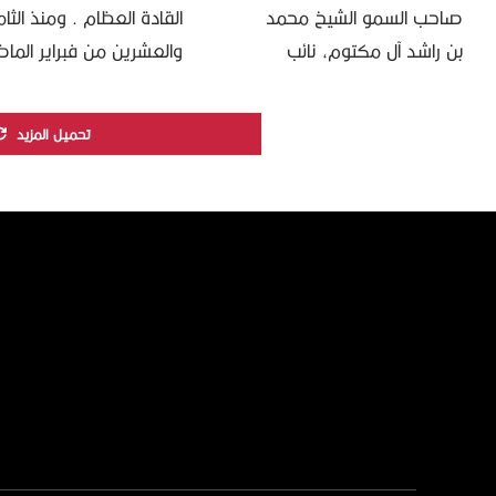
صاحب السمو الشيخ محمد
القادة العظام . ومنذ الثا
بن راشد آل مكتوم، نائب
والعشرين من فبراير الما
رئيس الدولة رئيس مجلس
قدم سيدي صاحب السم
الوزراء حاكم دبي “رعاه الله”،
الشيخ محمد بن زايد آل نه
تحميل المزيد
لترسم مشهداً وطنياً مهيباً؛
رئيس الدولة “حفظه …
حيث …