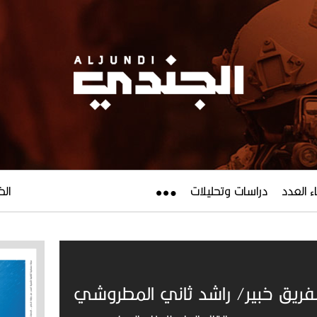
ء العدد
دراسات وتحليلات
الخميس
لفريق خبير/ راشد ثاني المطروشي