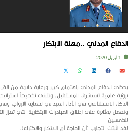
الدفاع المدني ..مهنة الابتكار
1 ابريل 2020
يحظى الدفاع المدني باهتمام كبير ورعاية دائمة من القياد
برؤية علمية تستشرف المستقبل، وتتبنى تخطيطاً استراتيجي
الذكاء الاصطناعي في الأداء الميداني لحماية الارواح، وفي
وتعمل بمثابرة على إطلاق المبادرات الابتكارية التي تعزز 
للخمسين.
لقد اثبتت التجارب (أن الحاجة أم الابتكار والاختراع)..