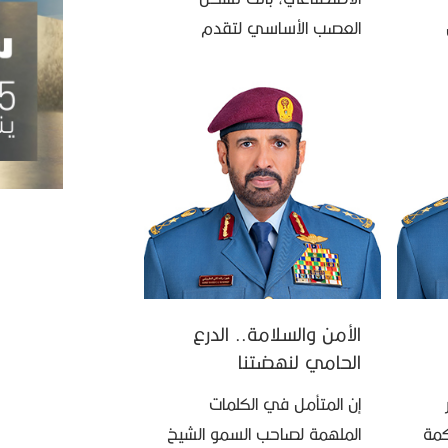
العصب الأساسي لتقدم
ه”،
الدول، ومفتاحاً لسيادتها في
قائد
المستقبل؛ فمن يتصدر
المشهد العالمي في هذه
الطفرة التكنولوجية يمتلك بلا
شك مقاليد …
الأمن والسلامة.. الدرع
الحامي لنهضتنا
الصناعية والتقنية
إن المتأمل في الكلمات
كمة
الملهمة لصاحب السمو الشيخ