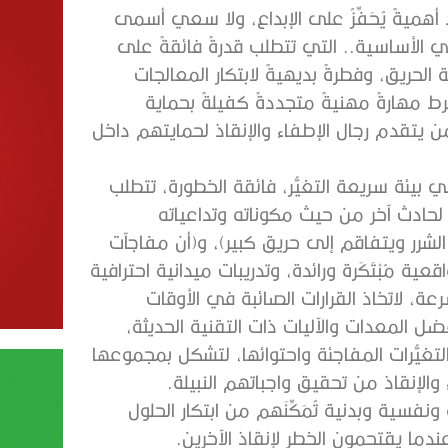
د أهميةً يُحَفِّزُ على الإبداع، ولا سعي أسمى
ني الأساسية.. التي تتطلب قدرةً فائقةً على
الحريق، وفطرةً بديهيةً لابتكار المعالجات
 مهارةً مهنيةً متجددةً كفيلةً بحماية
ن يتقدم رجال الإطفاء والإنقاذ لحمايتهم داخل
بيئة سريعة التغيُّر، فائقة الخطورة، تتطلب
بق لحادث آخر من حيث مكوناته وتداعياته
لشرر ويتفاقم إلى حريق كبير)، و(أن مفاجآت
 مُبْتَكَرة ورائدة، وتدريبات ميدانية احترافية
 لاتخاذ القرارات الصائبة في الأوقات
ل المعدات والآليات ذات التقنية الحديثة،
غيُّرات المفاجئة واحتوائها، لتشكل بمجموعها
والإنقاذ من تحقيق واجباتهم النبيلة.
نفسية وبدنية تُمَكِّنَهم من ابتكار الحلول
ما يقتحمون الخطر لإنقاذ الآخرين.