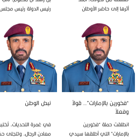
أثرها إلى حاضر الأوطان
رئيس الدولة رئيس مجلس
ومستقبل أجيالها. ويأتي
الوزراء حاكم دبي “رعاه الل
«يوم عهد الاتحاد» شاهداً
في القيادة والإدارة، أن “ال
على واحدة من أهم المحطات
الحقيقي هو …
…
“فخورين بالإمارات”.. قولاً
نبض الوطن
وفعلاً
انطلقت حملة “فخورين
في غمرة التحديات، تُختبر
بالإمارات” التي أطلقها سيدي
معادن الرجال، وتتجلى ح