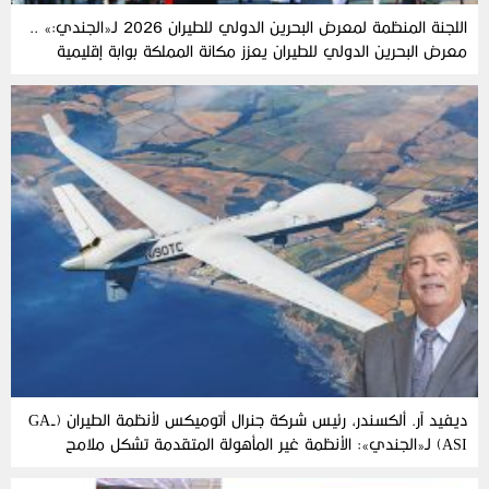
اللجنة‭ ‬المنظمة‭ ‬لمعرض‭ ‬البحرين‭ ‬الدولي‭ ‬للطيران‭ ‬2026‭ ‬لـ«الجندي‮»‬‭:‬ ..
‬للابتكار‭ ‬في‭ ‬الخليج
ديفيد آر. ألكسندر، رئيس شركة جنرال أتوميكس لأنظمة الطيران (GA-
ASI) لـ«الجندي»: الأنظمة غير المأهولة المتقدمة تشكل ملامح
مستقبل الحروب الحديثة