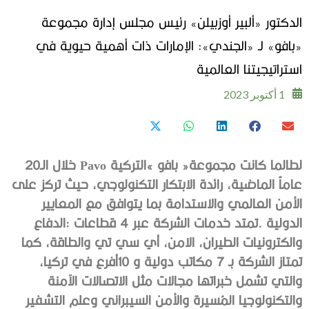
الدكتور «ألبير أوزبيلن» رئيس مجلس إدارة مجموعة
«بافو» لـ «الجندي»: الإمارات ذات أهمية حيوية في
استراتيجيتنا العالمية
1 أكتوبر 2023
لطالما‭ ‬كانت‭ ‬مجموعة‭ ‬‮«‬بافو‮»‬‭ ‬التركية‭ ‬Pavo‭ ‬خلال الـ‭ ‬20‭