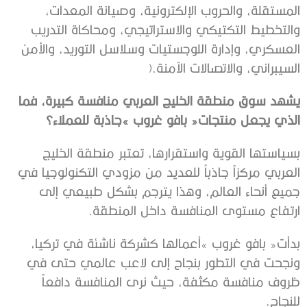
‬السيبراني،‭ ‬والاتصالات‭ ‬الآمنة‭).‬
‬الذي‭ ‬يجعل‭ ‬منتجات‭ ‬‮«‬بافو‭ ‬غروب‮»‬‭ ‬جاذبة‭ ‬للعملاء؟
‬ارتفاع‭ ‬مستوى‭ ‬المنافسة‭ ‬داخل‭ ‬المنطقة‭.‬
‬للنجاح‭.‬