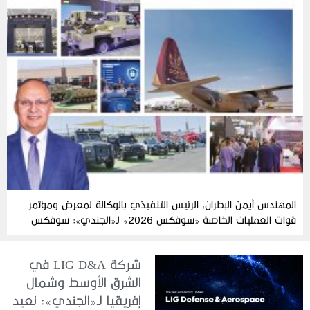
المهندس أيمن البطران، الرئيس التنفيذي بالوكالة لمعرض ومؤتمر
قوات العمليات الخاصة «سوفكس 2026» لـ«الجندي»: سوفكس
2026 يرسخ مكانته العالمية كمنصة للتعاون الدفاعي
شركة LIG D&A في
الشرق الأوسط وشمال
إفريقيا لـ«الجندي»: نعيد