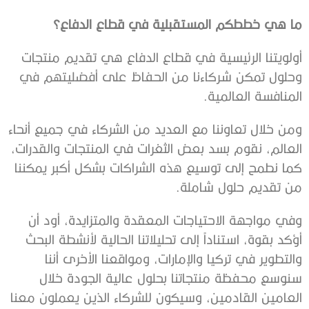
ما‭ ‬هي‭ ‬خططكم‭ ‬المستقبلية‭ ‬في‭ ‬قطاع‭ ‬الدفاع؟
‬المنافسة‭ ‬العالمية‭.‬
‬من‭ ‬تقديم‭ ‬حلول‭ ‬شاملة‭.‬