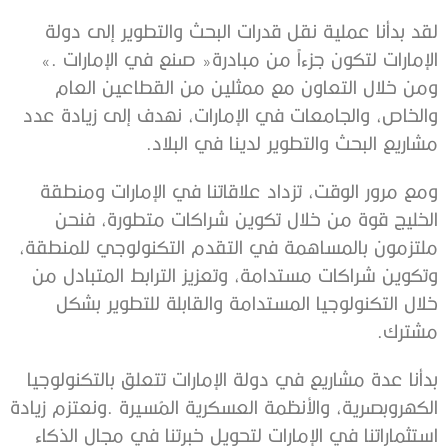
‬الإمارات‭ ‬لتكون‭ ‬جزءاً‭ ‬من‭ ‬مبادرة‭ ‬‮«‬صنع‭ ‬في‭ ‬الإمارات‮»‬‭.
‬مشاريع‭ ‬البحث‭ ‬والتطوير‭ ‬لدينا‭ ‬في‭ ‬البلاد‭.‬
‬مشترك‭.‬