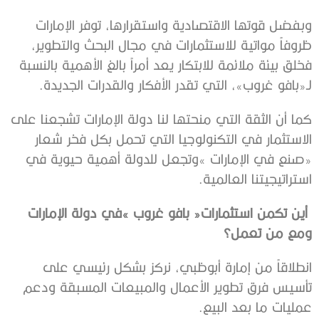
‬لـ«بافو‭ ‬غروب‮»‬،‭ ‬التي‭ ‬تقدر‭ ‬الأفكار‭ ‬والقدرات‭ ‬الجديدة‭. ‬
‬استراتيجيتنا‭ ‬العالمية‭.‬
‬ومع‭ ‬من‭ ‬تعمل؟
‬عمليات‭ ‬ما‭ ‬بعد‭ ‬البيع‭.‬