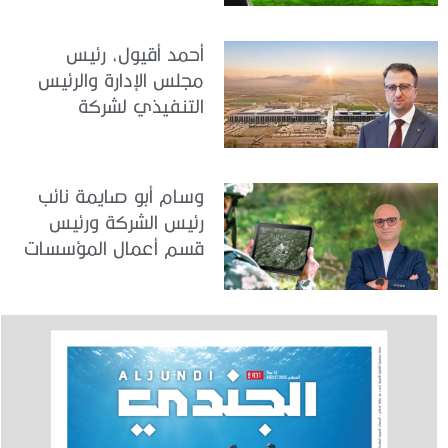
عالمياً للتميز في القطاع
لـ«الجندي»: الجاهزية
البحري “
العملياتية تبدأ بالتدريب
أحمد أقيول، رئيس
الذكي الإمارات شريك
مجلس الإدارة والرئيس
محوري في صياغة
التنفيذي لشركة
مستقبل التدريب
«أسيلسان» التركية
الدفاعي
للصناعات الدفاعية لـ«
الجندي »: تقنيات سيادية
وسام أبو صايمة نائب
متقدمة وشراكات طويلة
رئيس الشركة ورئيس
الأمد لتعزيز أمن واستقرار
قسم أعمال المؤسسات
المنطقة
في «سامسونج»
للإلكترونيات الخليج لـ«
الجندي »: نقود تحوّلاً
رقمياً يعزز جاهزية
القطاعات ويواكب رؤية
الإمارات في الأمن
السيبراني والابتكار