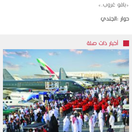
‬‮«‬بافو‭ ‬غروب‮»‬‭.‬
حوار‭:‬
‭ ‬الجندي
أخبار ذات صلة