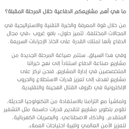
ما‭ ‬هي‭ ‬أهم‭ ‬مشاريعكم‭ ‬الدفاعية‭ ‬خلال‭ ‬المرحلة‭ ‬المقبلة؟
‬الدفاع‭ ‬بأنها‭ ‬تمتلك‭ ‬القدرة‭ ‬على‭ ‬اتخاذ‭ ‬الإجراءات‭ ‬السريعة‭.‬
‬الإلكترونية‭ ‬في‭ ‬ظروف‭ ‬القتال‭ ‬الهجينة‭ ‬والتقليدية‭.‬
‬لتعزيز‭ ‬الأمن‭ ‬العالمي‭ ‬وتلبية‭ ‬احتياجات‭ ‬العملاء‭.‬