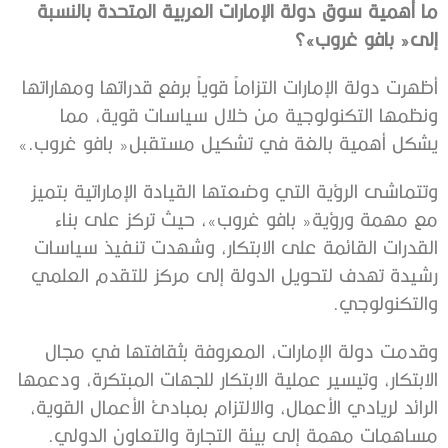
‬إلى‭ ‬‮«‬بافو‭ ‬غروب»؟
‬يشكل‭ ‬أهمية‭ ‬بالغة‭ ‬في‭ ‬تشكيل‭ ‬مستقبل‭ ‬‮«‬بافو‭ ‬غروب‮»‬‭.‬
‬والتكنولوجي‭. ‬
‬مساهمات‭ ‬مهمة‭ ‬إلى‭ ‬بيئة‭ ‬التجارة‭ ‬والتعاون‭ ‬الدولي‭. ‬