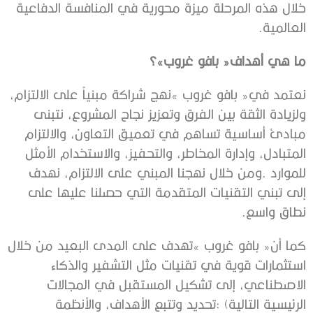
‬العالمية‭.‬
ما‭ ‬هي‭ ‬أهداف‭ ‬‮«‬بافو‭ ‬غروب»؟
‬نطاق‭ ‬واسع‭.‬