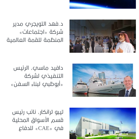
تعريف هويتنا ونرسخ
التزامنا تجاه منطقة
الشرق الأوسط وشمال
د.فهد التويجري مدير
إفريقيا
شركة «اجتماعات»
المنظمة للقمة العالمية
للحوكمة والأداء وإدارة
المخاطر والامتثال
لـ«الجندي»: قمة G[P]RC
دافيد ماسي، الرئيس
2026.. صياغة التكامل
التنفيذي لشركة
بين الحوكمة والمخاطر
«أبوظبي لبناء السفن»
والامتثال مع الأداء
(ADSB) لـمجلة
والاستراتيجية
«الجندي»: “سنواصل
الاستثمار في تنمية
تيبو ترانكار، نائب رئيس
الكفاءات الوطنية، وتعزيز
قسم الأسواق المحلية
منظومة الابتكار، وترسيخ
في «CAE» للدفاع
مكانة دولة الإمارات مركزاً
والأمن الدولي