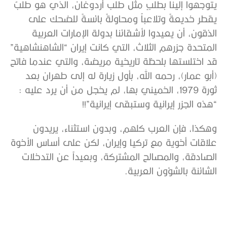
يتوجهوا إلينا بطلبٍ مثل طلب أردوغان، الذي هو طلبٌ
يقطر خديعةً وتلاعباً ومحاولةً بائسةً للضحك على
الذقون، أن يعيدوا لأشقائنا بدولة الإمارات العربية
المتحدة جزرهم الثلاث، التي كانت إيران “الشاهنشاهية”
قد اختلستها بلحظة تاريخية مريضة، والتي عندما فاتح
(أبو عمار)، رحمه الله، بأول زيارة له إلى طهران بعد
ثورة 1979، الخميني بها، لم يخجل من أن يرد عليه :
“هذه الجزر إيرانية وستبقى إيرانية”!!
وهكذا، فإن العرب كلهم، وبدون استثناء، يريدون
علاقات أخوية مع تركيا وإيران، لكن على أساس الأخوة
الصادقة، والمصالح المشتركة، وبعيداً عن التدخلات
الشائنة بالشؤون العربية.