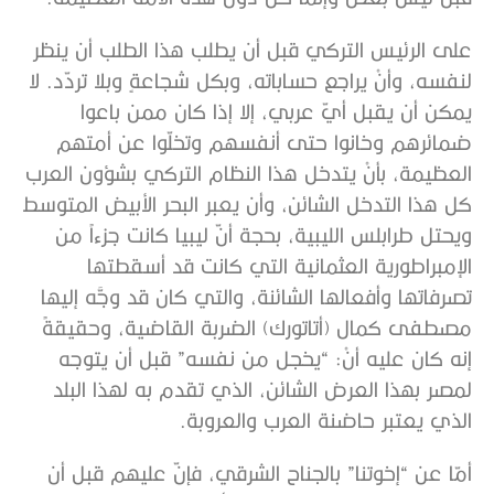
على الرئيس التركي قبل أن يطلب هذا الطلب أن ينظر
لنفسه، وأنْ يراجع حساباته، وبكل شجاعةٍ وبلا تردّد. لا
يمكن أن يقبل أيّ عربي، إلا إذا كان ممن باعوا
ضمائرهم وخانوا حتى أنفسهم وتخلّوا عن أمتهم
العظيمة، بأنْ يتدخل هذا النظام التركي بشؤون العرب
كل هذا التدخل الشائن، وأن يعبر البحر الأبيض المتوسط
ويحتل طرابلس الليبية، بحجة أنّ ليبيا كانت جزءاً من
الإمبراطورية العثمانية التي كانت قد أسقطتها
تصرفاتها وأفعالها الشائنة، والتي كان قد وجَّه إليها
مصطفى كمال (أتاتورك) الضربة القاضية، وحقيقةً
إنه كان عليه أنْ: “يخجل من نفسه” قبل أن يتوجه
لمصر بهذا العرض الشائن، الذي تقدم به لهذا البلد
الذي يعتبر حاضنة العرب والعروبة.
أمّا عن “إخوتنا” بالجناح الشرقي، فإنّ عليهم قبل أن