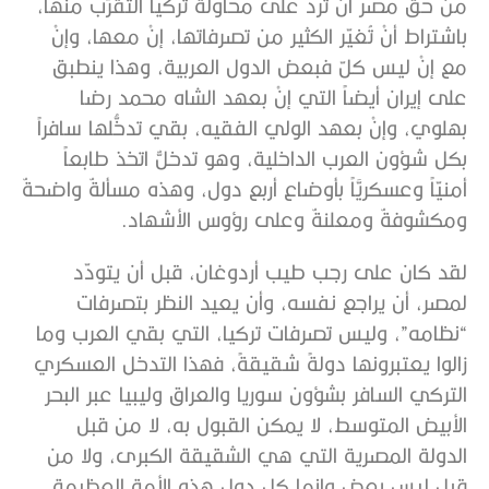
من حقِّ مصر أنْ تردَّ على محاولة تركيا التقرّب منها،
باشتراط أنْ تُغيّر الكثير من تصرفاتها، إنْ معها، وإنْ
مع إنْ ليس كلّ فبعض الدول العربية، وهذا ينطبق
على إيران أيضاً التي إنْ بعهد الشاه محمد رضا
بهلوي، وإنْ بعهد الولي الفقيه، بقي تدخُّلها سافراً
بكل شؤون العرب الداخلية، وهو تدخلٌّ اتخذ طابعاً
أمنيّاً وعسكريَّاً بأوضاع أربع دول، وهذه مسألةٌ واضحةٌ
ومكشوفةٌ ومعلنةٌ وعلى رؤوس الأشهاد.
لقد كان على رجب طيب أردوغان، قبل أن يتودّد
لمصر، أن يراجع نفسه، وأن يعيد النظر بتصرفات
“نظامه”، وليس تصرفات تركيا، التي بقي العرب وما
زالوا يعتبرونها دولةً شقيقةً، فهذا التدخل العسكري
التركي السافر بشؤون سوريا والعراق وليبيا عبر البحر
الأبيض المتوسط، لا يمكن القبول به، لا من قبل
الدولة المصرية التي هي الشقيقة الكبرى، ولا من
قبل ليس بعض وإنما كل دول هذه الأمة العظيمة.