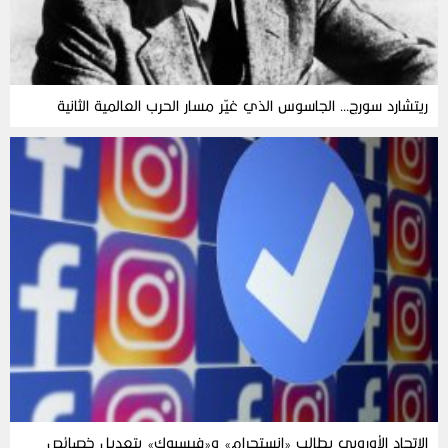
ريتشارد سورج… الجاسوس الذي غيّر مسار الحرب العالمية الثانية
الاتحاد الأوروبي يطالب «إنستجرام» و«فيسبوك» بتعديل خصائص