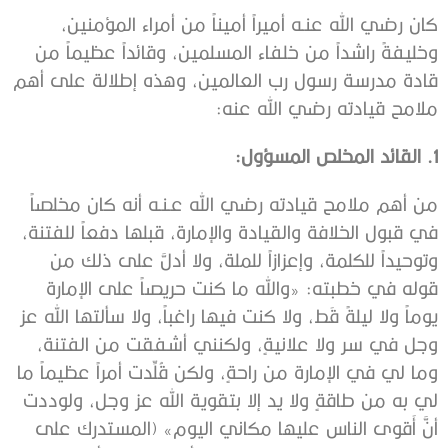
كان رضي الله عنـه أميراً أميناً من أمراء المؤمنين،
وخليفةً راشداً من خلفاء المسلمين، وقائداً عظيماً من
قادة مدرسة رسول رب العالمين، وهذه إطلالة على أهم
ملامح قيادته رضي الله عنه:
1. القائد المخلص المسؤول:
من أهم ملامح قيادته رضي الله عـنـه أنه كان مخلصاً
في قبول الخلافة والقيادة والإمارة، قبلها دفعاً للفتنة،
وتوحيداً للكلمة، وإعزازاً للملة، ولا أدلَّ على ذلك من
قوله في خطبته: «والله ما كنت حريصاً على الإمارة
يوماً ولا ليلةً قَط، ولا كنت فيها راغباً، ولا سألتها الله عز
وجل في سر ولا علانيةٍ، ولكنني أشفقت من الفتنة،
وما لي في الإمارة من راحةٍ، ولكن قُلِّدت أمراً عظيماً ما
لي به من طاقةٍ ولا يد إلا بتقوية الله عز وجل، ولوددت
أنَّ أَقوى الناس عليها مكاني اليوم» (المستدرك على