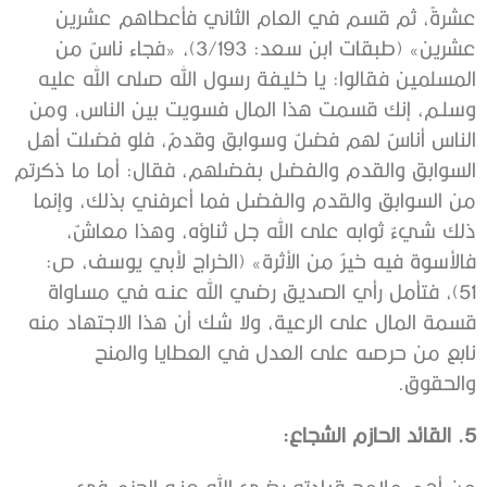
عشرةً، ثم قسم في العام الثاني فأعطاهم عشرين
عشرين» (طبقات ابن سعد: 3/193)، «فجاء ناسٌ من
المسلمين فقالوا: يا خليفة رسول الله صلى الله عليه
وسلـم، إنك قسمت هذا المال فسويت بين الناس، ومن
الناس أناسٌ لهم فضلٌ وسوابق وقدمٌ، فلو فضلت أهل
السوابق والقدم والفضل بفضلهم، فقال: أما ما ذكرتم
من السوابق والقدم والفضل فما أعرفني بذلك، وإنما
ذلك شيءٌ ثوابه على الله جل ثناؤه، وهذا معاشٌ،
فالأسوة فيه خيرٌ من الأثرة» (الخراج لأبي يوسف، ص:
51)، فتأمل رأي الصديق رضي الله عنـه في مساواة
قسمة المال على الرعية، ولا شك أن هذا الاجتهاد منه
نابع من حرصه على العدل في العطايا والمنح
والحقوق.
5. القائد الحازم الشجاع:
من أهم ملامح قيادته رضي الله عنـه الحزم في