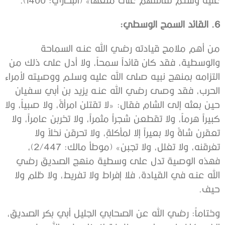
6. القائد السمح الوسطي:
من أهم ملامح قيادته رضي الله عنـه السماحة
والوسطية، فقد كان قائداً سمحاً، ولا أدل على ذلك من
التزامه بمنهج نبيه صلى الله عليه وسلـم ووصيته لأمراء
الحرب، فقد وصى رضي الله عنـه يزيد بن أبي سفيان
حين بعثه إلى الشام فقال: «لا تقتلن امرأةً، ولا صبياً، ولا
كبيراً هرماً، ولا تقطعن شجراً مثمراً، ولا تخربن عامراً، ولا
تعقرن شاةً ولا بعيراً إلا لمأكلةٍ، ولا تحرقن نخلاً ولا
تغرقنه، ولا تغلل، ولا تجبن» (موطأ مالك: 2/447)،
فهذه الوصية تدل على وسطية منهج الصديق رضي
الله عنـه في القيادة، فلا إفراط ولا تفريط، ولا ظلم ولا
حيف.
وختاماً: رضي الله عن الصحابي الجليل أبي بكر الصديق،