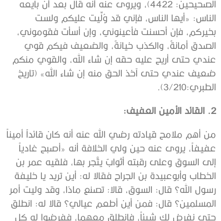
الصحيحين: 4422)، ويروى عنه أنه قال بعد أن بايعه
الناس: «أيها الناس، فإني قد وُلِّيت عليكم ولست
بخيركم، فإن أحسنت فأعينوني، وإن أسأت فقوموني،
الصدق أمانةٌ، والكذب خيانةٌ، والضعيف فيكم قوي
عندي حتى أريح عليه حقه إن شاء الله، والقوي منكم
ضعيف عندي حتى آخذ الحق منه إن شاء الله» (تاريخ
الطبري:3/210).
2. القائد الأمين العفيف:
من أهم ملامح قيادته رضي الله عنه أنه كان قائداً أميناً
عفيفاً، يروى عنه حين ولي الخلافة أنه «أصبح غادياً
إلى السوق وعلى رقبته أثوابٌ يتَّجر بها، فلقيه عمر بن
الخطاب وأبوعبيدة بن الجراح فقالا له: أين تريد يا خليفة
رسول الله؟ قال: السوق، قالا: تصنع ماذا، وقد وليت أمر
المسلمين؟ قال: فمن أين أطعم عيالي؟ قالا له: انطلق
حتى نفرض لك شيئاً، فانطلق معهما، ففرضوا له كل