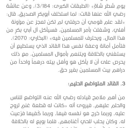
يومٍ شطر شاةٍ» (الطبقات الكبرى: 3/184)، وعن عائشة
رضي الله عنها قالت: لما استخلف أبوبكرٍ الصديق، قال:
«لقد علم قومي أن حرفتي لم تكن تعجز عن مؤونة
أهلي، وشغلت بأمر المسلمين، فسيأكل آل أبي بكرٍ من
هذا المال، ويحترف للمسلمين فيه» (البخاري: 2070)،
فتأمل أمانة وعفة نفس هذا القائد الذي يستطيع أن
يستغني بالخلافة ويتنعم بأموال المسلمين، مع ذلك
يحرص على أن لا يأكل هو وأهل بيته درهماً واحداً من
دراهم بيت المسلمين بغير حق.
3. القائد المتواضع الحليم:
من أهم ملامح قيادته رضي الله عنـه التواضع للناس
والحلم عليهم، فيروى أنه «كانت له قطعة غنمٍ تروح
عليه، وربما خرج هو نفسه فيها، وربما كُفِيها فرُعيت
له، وكان يحلب للحي أغنامهم، فلما بويع له بالخلافة