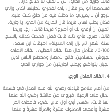
قالت جاريةٌ من الحي: الآن لا تحلب لنا منائح دارنا،
فسمعها أبو بكرٍ فقال: بلى لعَمري لأحلبنها لكم، وإني
لأرجو أن لا يغيرني ما دخلت فيه عن خلقٍ كنت عليه،
فكان يحلب لهم، فربما قال للجارية من الحي: يا جارية،
أتحبين أن أرغي لك أو أصرح؟ فربما قالت: أرغ، وربما
قالت: صرح، فأي ذلك قالت فعل، فمكث كذلك بالسنح
ستة أشهرٍ، ثم نزل إلى المدينة» (طبقات ابن سعد:
3/186)، فتأمل حال هذا القائد العظيم، القائد الأعلى
لجيوش المسلمين، فاتح الأمصار ومخضع الناس لدين
الجبار، يتواضع ويحلب لجاريتين من جواري الحي!
4. القائد العادل الورع:
من أهم ملامح قيادته رضي الله عنـه العدل في قسمة
المال على الرعية، فيروى عن عائشة رضي الله عنها
أنها قالت: «قسم أبي أول عامٍ الفيء فأعطى الحر
عشرةً وأعطى المملوك عشرةً والمرأة عشرةً وأمتها