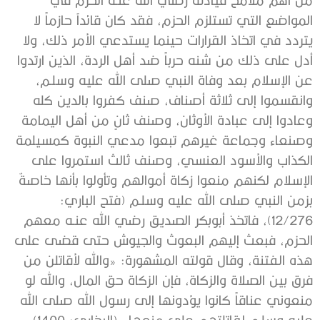
المواضع التي تستلزم الحزم، فقد كان قائداً حازماً لا
يتردد في اتخاذ القرارات حينما يستدعي الأمر ذلك، ولا
أدل على ذلك من شنه حرباً ضد أهل الردة، الذين ارتدوا
عن الإسلام بعد وفاة النبي صلى الله عليه وسلـم،
وانقسموا إلى ثلاثة أصناف، صنف كفروا بالدين كله
وعادوا إلى عبادة الأوثان، وصنف ثانٍ من أهل اليمامة
وصنعاء وجماعة غيرهم تبعوا مدعي النبوة كمسيلمة
الكذاب والأسود العنسي، وصنف ثالث استمروا على
الإسلام لكنهم منعوا زكاة أموالهم وتأولوا بأنها خاصةٌ
بزمن النبي صلى الله عليه وسلـم (فتح الباري:
12/276)، فاتخذ أبوبكر الصديق رضي الله عنـه معهم
الحزم، فبعث إليهم البعوث والجيوش حتى قضى على
هذه الفتنة، وقال قولته المشهورة: «والله لأقاتلن من
فرق بين الصلاة والزكاة، فإن الزكاة حق المال، والله لو
منعوني عناقاً كانوا يؤدونها إلى رسول الله صلى الله
عليه وسلـم لقاتلتهم على منعها» (البخاري: 1400).