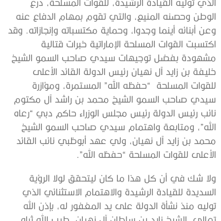
الذي توليه القيادة الرشيدة، للقوات المسلحة، درع
الوطن وحصنه المنيع، والتي تقوم بمهام الدفاع عنه
وعن أبنائه أينما وجدوا، وحماية مكتسباته وإنجازاته. وقد
اكتسبت القوات المسلحة الإماراتية خبرات قتالية
مشهودة بفضل توجيهات سيدي صاحب السمو الشيخ
خليفة بن زايد آل نهيان رئيس الدولة القائد الأعلى
للقوات المسلحة “حفظه الله” المستمرة، ومؤازرة
سيدي صاحب السمو الشيخ محمد بن راشد آل مكتوم
نائب رئيس الدولة رئيس مجلس الوزراء حاكم دبي “رعاه
الله”، ومتابعة واهتمام سيدي صاحب السمو الشيخ
محمد بن زايد آل نهيان، ولي عهد أبوظبي نائب القائد
الأعلى للقوات المسلحة “حفظه الله”.
ولا شك في أن كل هذا ما كان ليتحقق لولا الرؤية
السديدة للقيادة الرشيدة والاهتمام الاستثنائي الذي
توليه منذ نشأة الدولة على يد المغفور له، بإذن الله
تعالى، الشيخ زايد بن سلطان آل نهيان، طيب الله ثراه،