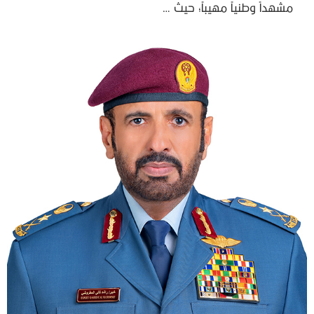
مشهداً وطنياً مهيباً؛ حيث …