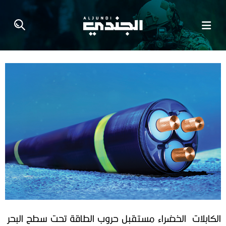
الكابلات‭ ‬الخضراء‭ ‬مستقبل‭ ‬حروب‭ ‬الطاقة‭ ‬تحت‭ ‬سطح‭ ‬البحر