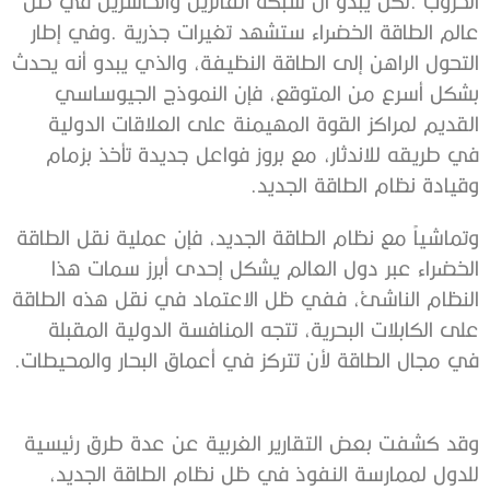
‬وقيادة‭ ‬نظام‭ ‬الطاقة‭ ‬الجديد‭. ‬
‬في‭ ‬مجال‭ ‬الطاقة‭ ‬لأن‭ ‬تتركز‭ ‬في‭ ‬أعماق‭ ‬البحار‭ ‬والمحيطات‭.