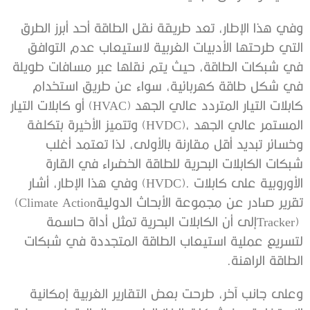
‬تقرير‭ ‬صادر‭ ‬عن‭ ‬مجموعة‭ ‬الأبحاث‭ ‬الدولية‭ (‬Climate Action
‬الطاقة‭ ‬الراهنة‭. ‬