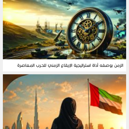
الزمن‭ ‬بوصفه‭ ‬أداة‭ ‬استراتيجية‭ ‬الإيقاع‭ ‬الزمني‭ ‬للحـرب‭ ‬المـعاصرة