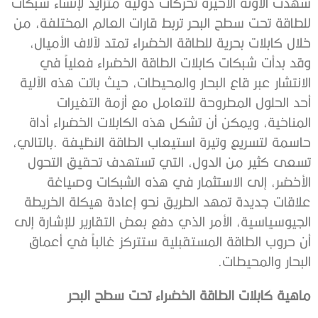
‬البحار‭ ‬والمحيطات‭.‬
‌ماهية‭ ‬كابلات‭ ‬الطاقة‭ ‬الخضراء‭ ‬تحت‭ ‬سطح‭ ‬البحر