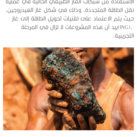
‬التجريبية‭.‬