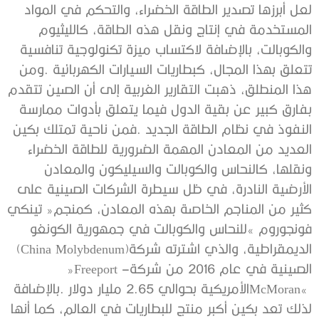
‬الديمقراطية،‭ ‬والذي‭ ‬اشترته‭ ‬شركة‭ (‬China Molybdenum‭)
‬الصينية‭ ‬في‭ ‬عام‭ ‬2016‭ ‬من‭ ‬شركة‭ ‬‮«‬Freeport‭ –