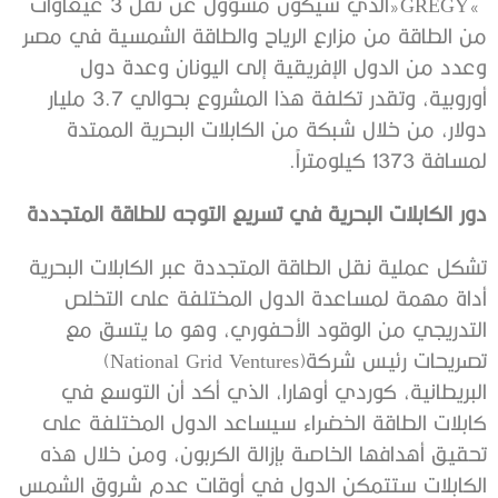
‬لمسافة‭ ‬1373‭ ‬كيلومتراً‭.‬
دور‭ ‬الكابلات‭ ‬البحرية‭ ‬في‭ ‬تسريع‭ ‬التوجه‭ ‬للطاقة‭ ‬المتجددة
‬تصريحات‭ ‬رئيس‭ ‬شركة‭ (‬National Grid Ventures‭)