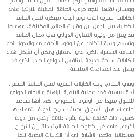
‬يصل‭ ‬لحد‭ ‬الصراعات‭ ‬العنيفة‭. ‬