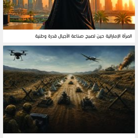
المرأة‭ ‬الإماراتية‭ ‬حين‭ ‬تصبح‭ ‬صناعة‭ ‬الأجيال‭ ‬قدرة‭ ‬وطنية