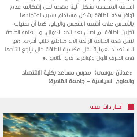
‬في‭ ‬الطرف‭ ‬الأول‭ ‬وتوافرها‭ ‬في‭ ‬الثاني‭. ‬●
‮»‬‭ ‬عدنان‭ ‬موسى‭
‬والعلوم‭ ‬السياسية‭ ‬–‭ ‬جامعة‭ ‬القاهرة‭)‬
أخبار ذات صلة