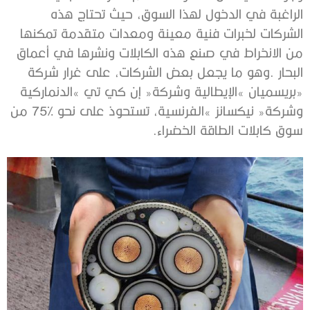
‬سوق‭ ‬كابلات‭ ‬الطاقة‭ ‬الخضراء‭. ‬