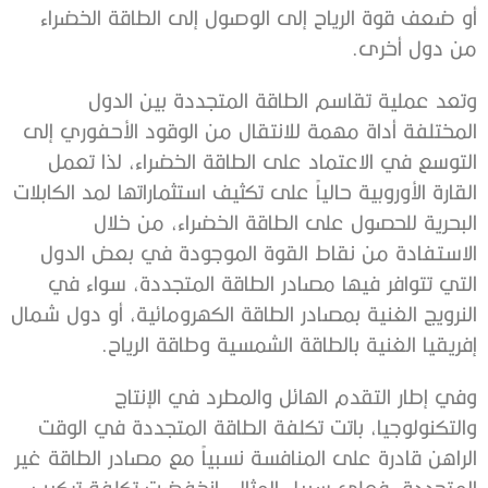
‬من‭ ‬دول‭ ‬أخرى‭. ‬
‬إفريقيا‭ ‬الغنية‭ ‬بالطاقة‭ ‬الشمسية‭ ‬وطاقة‭ ‬الرياح‭.‬