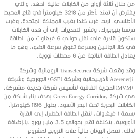
‬يعادل‭ ‬الطاقة‭ ‬الناتجة‭ ‬عن‭ ‬6‭ ‬محطات‭ ‬نووية‭.‬