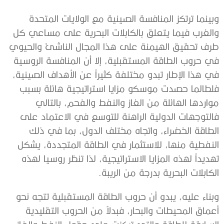
‬الكابلات‭ ‬البحرية‭ ‬بدرجة‭ ‬من‭ ‬الريبة‭. ‬