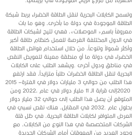
‬هذا‭ ‬الطلب‭ ‬من‭ ‬حوالي‭ ‬3‭ ‬مليارات‭ ‬دولار‭ ‬في‭ ‬الفترة‭ ‬2015‭ –