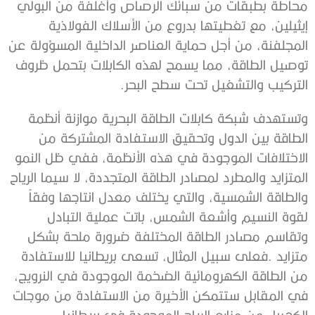
‬التركيب‭ ‬والتشغيل‭ ‬تحت‭ ‬سطح‭ ‬البحر‭.‬
‬الكهرباء‭ ‬من‭ ‬مزارع‭ ‬الرياح‭ ‬الموجودة‭ ‬في‭ ‬بريطانيا‭. ‬