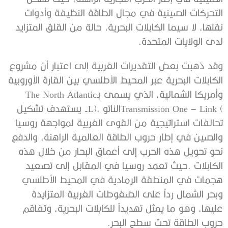
‬لدى‭ ‬الولايات‭ ‬المتحدة‭. ‬
‬وأمريكا‭ ‬الشمالية،‭ ‬الذي‭ ‬يسمى‭ ‬بـ‭ ‬The North Atlantic
‬حروب‭ ‬الطاقة‭ ‬تحت‭ ‬سطح‭ ‬البحر‭. ‬