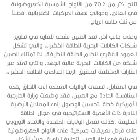
‬عن‭ ‬ثلث‭ ‬طاقة‭ ‬الرياح‭. ‬
‬القارات‭ ‬المختلفة‭ ‬لتحقيق‭ ‬الربط‭ ‬العالمي‭ ‬للطاقة‭ ‬الخضراء‭. ‬