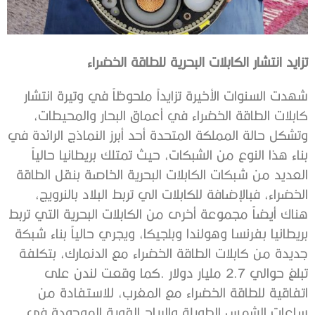
تزايد‭ ‬انتشار‭ ‬الكابلات‭ ‬البحرية‭ ‬للطاقة‭ ‬الخضراء