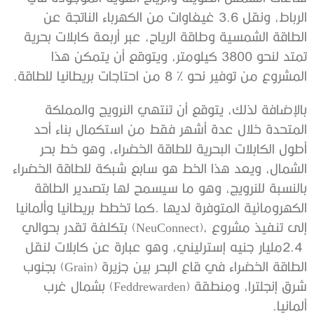
‬المشروع‭ ‬من‭ ‬توفير‭ ‬نحو‭ ‬8‭ % ‬من‭ ‬احتاجات‭ ‬بريطانيا‭ ‬للطاقة‭. ‬
‬ألمانيا‭. ‬