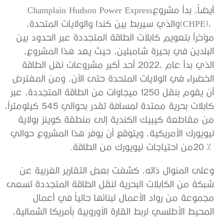
أيضاً،‭ ‬بدأ‭ ‬مشروع‭ ‬Champlain Hudson Power Express‭
‬20‭ % ‬من‭ ‬احتياجات‭ ‬نيويورك‭ ‬من‭ ‬الطاقة‭.‬