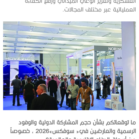
‬العملياتية‭ ‬عبر‭ ‬مختلف‭ ‬المجالات‭.‬