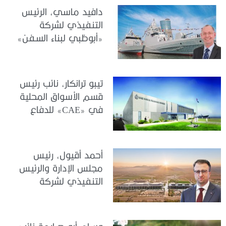
لـ«الجندي»: قمة G[P]RC
دافيد ماسي، الرئيس
2026.. صياغة التكامل
التنفيذي لشركة
بين الحوكمة والمخاطر
«أبوظبي لبناء السفن»
والامتثال مع الأداء
(ADSB) لـمجلة
والاستراتيجية
«الجندي»: “سنواصل
الاستثمار في تنمية
تيبو ترانكار، نائب رئيس
الكفاءات الوطنية، وتعزيز
قسم الأسواق المحلية
منظومة الابتكار، وترسيخ
في «CAE» للدفاع
مكانة دولة الإمارات مركزاً
والأمن الدولي
عالمياً للتميز في القطاع
لـ«الجندي»: الجاهزية
البحري “
العملياتية تبدأ بالتدريب
أحمد أقيول، رئيس
الذكي الإمارات شريك
مجلس الإدارة والرئيس
محوري في صياغة
التنفيذي لشركة
مستقبل التدريب
«أسيلسان» التركية
الدفاعي
للصناعات الدفاعية لـ«
الجندي »: تقنيات سيادية