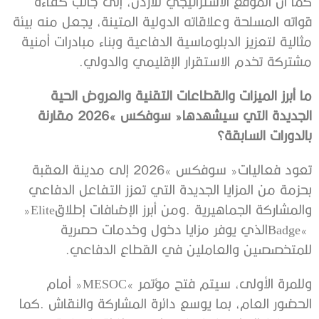
‬مشتركة‭ ‬تخدم‭ ‬الاستقرار‭ ‬الإقليمي‭ ‬والدولي‭.‬
‬بالدورات‭ ‬السابقة؟
‬والمشاركة‭ ‬الجماهيرية‭. ‬ومن‭ ‬أبرز‭ ‬الإضافات‭ ‬إطلاق‭ ‬‮«‬Elite
‬للمتخصصين‭ ‬والعاملين‭ ‬في‭ ‬القطاع‭ ‬الدفاعي‭.‬