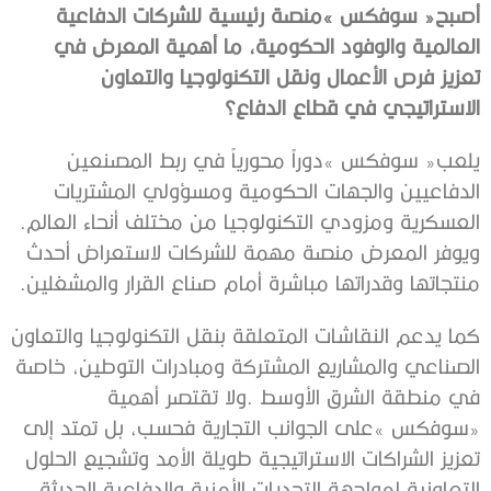
‬الاستراتيجي‭ ‬في‭ ‬قطاع‭ ‬الدفاع؟
‬العسكرية‭ ‬ومزودي‭ ‬التكنولوجيا‭ ‬من‭ ‬مختلف‭ ‬أنحاء‭ ‬العالم‭.
‬منتجاتها‭ ‬وقدراتها‭ ‬مباشرة‭ ‬أمام‭ ‬صناع‭ ‬القرار‭ ‬والمشغلين‭.‬
‬التعاونية‭ ‬لمواجهة‭ ‬التحديات‭ ‬الأمنية‭ ‬والدفاعية‭ ‬الحديثة‭.‬