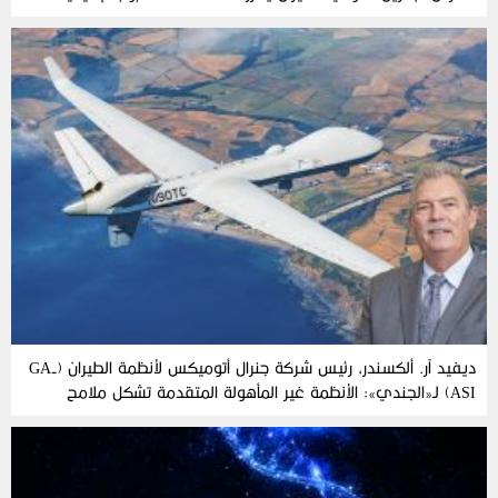
‬للابتكار‭ ‬في‭ ‬الخليج
ديفيد آر. ألكسندر، رئيس شركة جنرال أتوميكس لأنظمة الطيران (GA-
ASI) لـ«الجندي»: الأنظمة غير المأهولة المتقدمة تشكل ملامح
مستقبل الحروب الحديثة