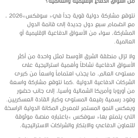
‬من‭ ‬أسواق‭ ‬الدفاع‭ ‬الإقليمية‭ ‬والعالمية؟
‬العالمية‭.‬
‬وفود‭ ‬رسمية‭ ‬رفيعة‭ ‬المستوى‭ ‬وكبار‭ ‬القادة‭ ‬العسكريين‭.
‬للتعاون‭ ‬الدفاعي‭ ‬والابتكار‭ ‬والشراكات‭ ‬الاستراتيجية‭.‬