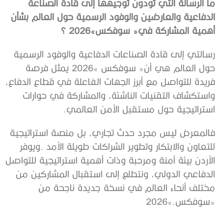
‬أهمية‭ ‬المشاركة‭ ‬في‭ ‬‮«‬سوفكس‭ ‬2026‮»‬؟
‬استراتيجية‭ ‬حول‭ ‬مستقبل‭ ‬الأمن‭ ‬العالمي‭.‬
‬‮«‬سوفكس‭ ‬2026‮»‬‭.‬