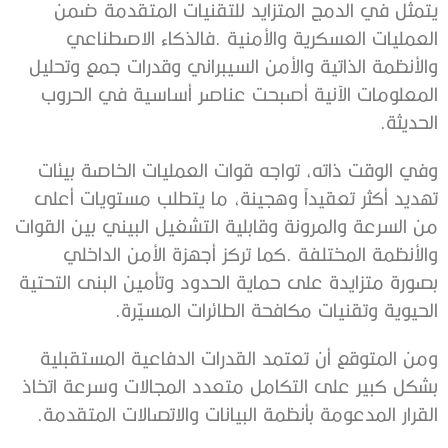
‬الحديثة‭.‬
‬الحيوية‭ ‬وتقنيات‭ ‬مكافحة‭ ‬الطائرات‭ ‬المسيّرة‭.‬
‬القرار‭ ‬المدعومة‭ ‬بأنظمة‭ ‬البيانات‭ ‬والاتصالات‭ ‬المتقدمة‭.‬