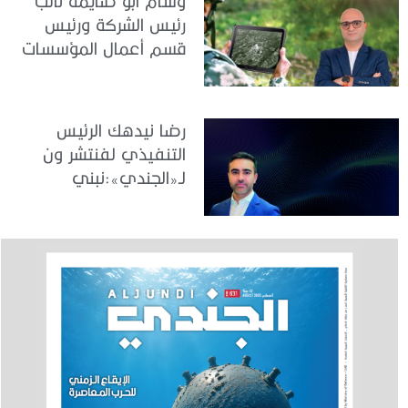
وسام أبو صايمة نائب
متقدمة وشراكات طويلة
رئيس الشركة ورئيس
الأمد لتعزيز أمن واستقرار
قسم أعمال المؤسسات
المنطقة
في «سامسونج»
للإلكترونيات الخليج لـ«
الجندي »: نقود تحوّلاً
رضا نيدهك الرئيس
رقمياً يعزز جاهزية
التنفيذي لفنتشر ون
القطاعات ويواكب رؤية
لـ«الجندي»:نبني
الإمارات في الأمن
منظومة ابتكار وطنية
السيبراني والابتكار
تعزز جاهزية الإمارات
التقنية وتدعم مكانتها
كمركز عالمي
للتكنولوجيا المتقدمة