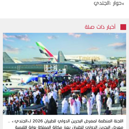
‮»‬‭ ‬حوار‭:‬‭ ‬الجندي
أخبار ذات صلة
اللجنة‭ ‬المنظمة‭ ‬لمعرض‭ ‬البحرين‭ ‬الدولي‭ ‬للطيران‭ ‬2026‭ ‬لـ«الجندي‮»‬‭:‬ ..