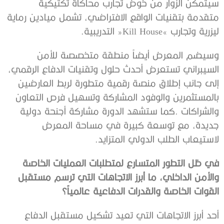
‬ليزرية‭ ‬وتجارب‭ ‬‮«‬Kill House‮»‬‭ ‬التدريبية‭.‬
‬لاستيعاب‭ ‬الطلب‭ ‬الدولي‭ ‬المتزايد‭.‬
‬القوات‭ ‬الخاصة‭ ‬والقدرات‭ ‬الدفاعية‭ ‬عالمياً؟