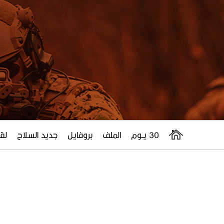
30 يــوم
الملف
بروفايل
جديد السلاح
لقا