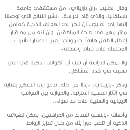
وقال الطبيب «ران بارزيلاي» من مستشفى جامعة
بنسلفانيا، والذي قاد الدراسة، «تشير النتائج التي توصلنا
إليها إلى أنه يجب أن ننظر إلى الهواتف الذكية كعامل
مؤثر مهم في صحة المراهقين، وأن نتعامل مع قرار
إعطاء الطفل هاتفاً بحذر ونأخذ بعين الاعتبار التأثيرات
المحتملة على حياته وصحته».
ولا يمكن للدراسة أن تثبت أن الهواتف الذكية هي التي
تسببت في هذه المشاكل.
وذكر «بارزيلاي» «بدلاً من ذلك، ندعو إلى التفكير بعناية
في الآثار الصحية المترتبة، والموازنة بين العواقب
الإيجابية والسلبية على حد سواء».
وأضاف «بالنسبة للعديد من المراهقين، يمكن للهواتف
الذكية أن تلعب دوراً بنّاءً من خلال تعزيز الروابط