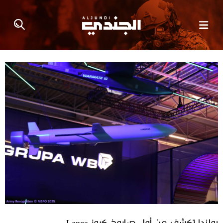
بولندا تكشف عن أول صاروخ كروز Lanca