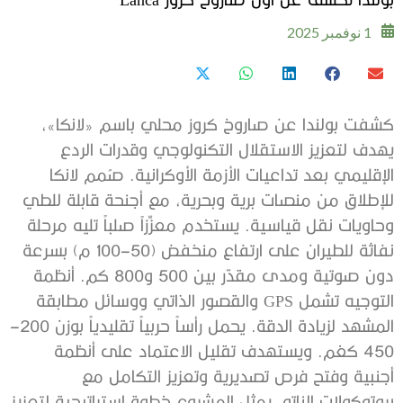
1 نوفمبر 2025
كشفت بولندا عن صاروخ كروز محلي باسم «لانكا»،
يهدف لتعزيز الاستقلال التكنولوجي وقدرات الردع
الإقليمي بعد تداعيات الأزمة الأوكرانية. صُمم لانكا
للإطلاق من منصات برية وبحرية، مع أجنحة قابلة للطي
وحاويات نقل قياسية. يستخدم معزِّزاً صلباً تليه مرحلة
نفاثة للطيران على ارتفاع منخفض (50–100 م) بسرعة
دون صوتية ومدى مقدّر بين 500 و800 كم. أنظمة
التوجيه تشمل GPS والقصور الذاتي ووسائل مطابقة
المشهد لزيادة الدقة. يحمل رأساً حربياً تقليدياً بوزن 200–
450 كغم. ويستهدف تقليل الاعتماد على أنظمة
أجنبية وفتح فرص تصديرية وتعزيز التكامل مع
بروتوكولات الناتو. يمثل المشروع خطوة استراتيجية لتعزيز