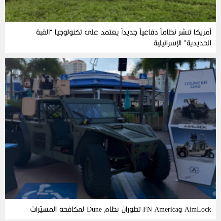
أمريكا تنشر نظاماً دفاعياً جديداً يعتمد على تكنولوجيا “القبة
الحديدية” الإسرائيلية
AimLock وFN America تطوران نظام Dune لمكافحة المسيّرات