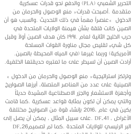
‬الدخول‮»‬‭
‬الأمريكية‭ (‬وربما‭ ‬غيرها‭) ‬في‭ ‬المياه‭ ‬المحيطة‭ ‬بالصين‭.
‬أرادت‭ ‬الصين‭ ‬أن‭ ‬تسيطر‭ ‬على‭ ‬ما‭ ‬تعتبره‭ ‬حديقتها‭ ‬الخلفية‭.‬
وترتكز‭ ‬استراتيجية‭ ‬‮«‬منع‭ ‬الوصول‭ ‬والحرمان‭ ‬من‭ ‬الدخول‮»‬‭
‬البر‭ ‬الرئيسي‭ ‬للولايات‭ ‬المتحدة‭. ‬كما‭ ‬تم‭ ‬تصميم‭ ‬DF-26‭