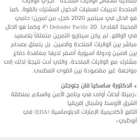
‬مواجهة‭ ‬غير‭ ‬مقصودة‭ ‬بين‭ ‬القوى‭ ‬العظمى‭.‬
»‬‭ ‬الدكتورة‭ ‬ساسكيا‭ ‬فان‭ ‬جنوجتن‭
‬الشرق‭ ‬الأوسط‭ ‬وشمال‭ ‬إفريقيا
‬أبوظبي‭«‬