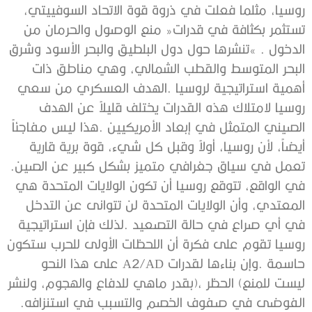
‬تعمل‭ ‬في‭ ‬سياق‭ ‬جغرافي‭ ‬متميز‭ ‬بشكل‭ ‬كبير‭ ‬عن‭ ‬الصين‭.
‬الفوضى‭ ‬في‭ ‬صفوف‭ ‬الخصم‭ ‬والتسبب‭ ‬في‭ ‬استنزافه‭.