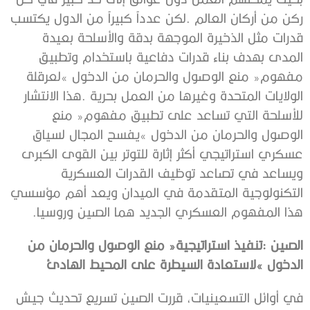
‬هذا‭ ‬المفهوم‭ ‬العسكري‭ ‬الجديد‭ ‬هما‭ ‬الصين‭ ‬وروسيا‭.‬
‬الدخول‮»‬‭ ‬لاستعادة‭ ‬السيطرة‭ ‬على‭ ‬المحيط‭ ‬الهادئ