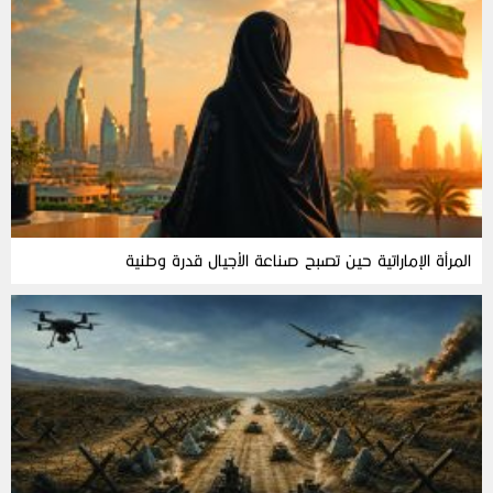
المرأة‭ ‬الإماراتية‭ ‬حين‭ ‬تصبح‭ ‬صناعة‭ ‬الأجيال‭ ‬قدرة‭ ‬وطنية