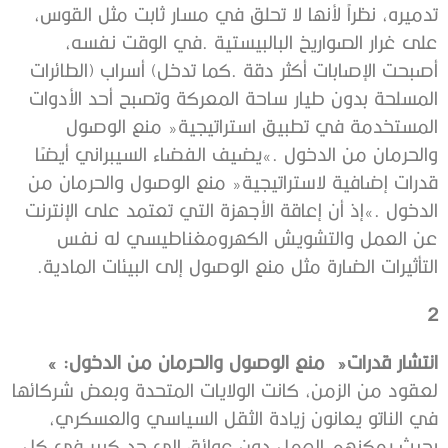
‬التأثيرات‭ ‬الضارة‭ ‬مثل‭ ‬منع‭ ‬الوصول‭ ‬إلى‭ ‬البيئات‭ ‬المادية‭.‬
‭ ‬
2
انتشار‭ ‬قدرات‭
‬‮«‬منع‭ ‬الوصول‭ ‬والحرمان‭ ‬من‭ ‬الدخول‮»‬
‭:‬
‭ ‬