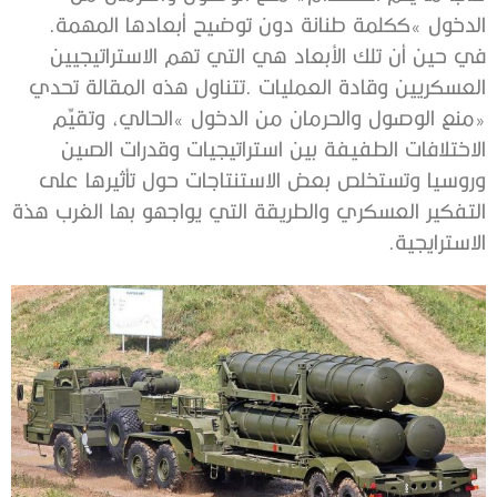
‬الدخول‮»‬‭ ‬ككلمة‭ ‬طنانة‭ ‬دون‭ ‬توضيح‭ ‬أبعادها‭ ‬المهمة‭.
‬الاسترايجية‭.‬