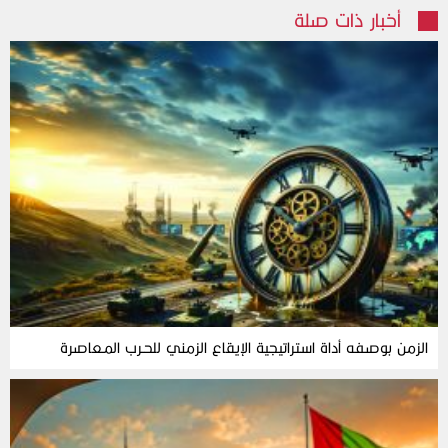
أخبار ذات صلة
الزمن‭ ‬بوصفه‭ ‬أداة‭ ‬استراتيجية‭ ‬الإيقاع‭ ‬الزمني‭ ‬للحـرب‭ ‬المـعاصرة