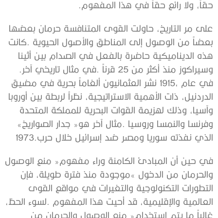
‬حقاً،‭ ‬ولا‭ ‬رائع‭ ‬حقاً‭ ‬في‭ ‬هذا‭ ‬المفهوم‭.‬
‬وسيراكوز‭ ‬منذ‭ ‬أكثر‭ ‬من‭ ‬25‭ ‬قرناً‭. ‬في‭ ‬مثال‭ ‬تاريخي‭ ‬آخر‭.
‬وفرنسا‭ ‬والنمسا‭ ‬وروسيا‭. ‬مثال‭ ‬آخر‭ ‬هو‭ ‬‮«‬جدار‭ ‬الصواريخ‮»‬‭
‬الذي‭ ‬نفذته‭ ‬سوريا‭ ‬ومصر‭ ‬ضد‭ ‬إسرائيل‭ ‬خلال‭ ‬حرب‭ ‬1973‭.‬