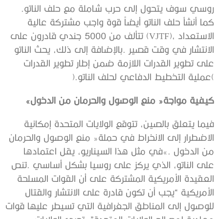
‬روسي‭ ‬سوف‭ ‬يتحول‭ ‬إلى‭ ‬حرب‭ ‬شاملة‭ ‬مع‭ ‬حلف‭ ‬الناتو‭.
(‬عملية‭ ‬التخطيط‭ ‬الدفاعي‭ ‬لحلف‭ ‬الناتو‭).‬
كيفية‭ ‬مواجة‭ ‬‮«‬منع‭ ‬الوصول‭ ‬والحرمان‭ ‬من‭ ‬الدخول‮»‬