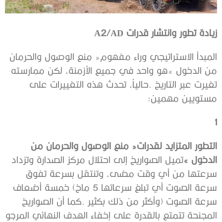
زيادة‭ ‬تطور‭ ‬وانتشار‭ ‬قدرات
A2/AD
‬مستويين‭ ‬مهمين‭:‬
‭ ‬
1
‬الدخول‮»‬