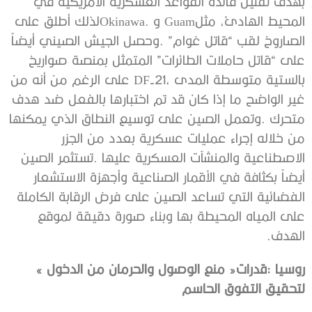
‬الهدف‭.‬
روسيا‭: ‬قدرات‭ ‬‮«‬منع‭ ‬الوصول‭ ‬والحرمان‭ ‬من‭ ‬الدخول‮»‬‭
‬لتحقيق‭ ‬التفوق‭ ‬الحاسم‭ ‬