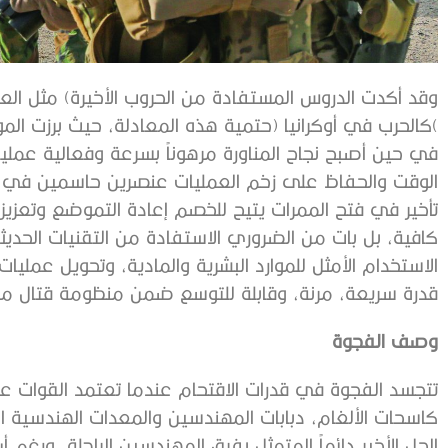
‬قدرة‭ ‬سريعة،‭ ‬مرنة،‭ ‬وقابلة‭ ‬للتوسع‭ ‬ضمن‭ ‬منظومة‭ ‬قتال‭ ‬متكاملة‭.‬
وصف‭ ‬الفجوة