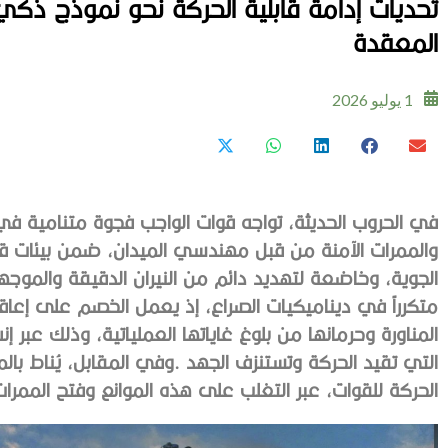
تحديات إدامة قابلية الحركة نحو نموذج ذكي ل
المعقدة
1 يوليو 2026
‬الحركة‭ ‬للقوات،‭ ‬عبر‭ ‬التغلب‭ ‬على‭ ‬هذه‭ ‬الموانع‭ ‬وفتح‭ ‬الممرات‭ ‬التي‭ ‬تتيح‭ ‬استمرار‭ ‬الزخم‭ ‬العملياتي‭.‬