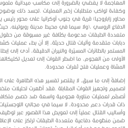
‬المشاة‭ ‬وعمليات‭ ‬فتح‭ ‬ثغرات‭ ‬محدودة‭. ‬