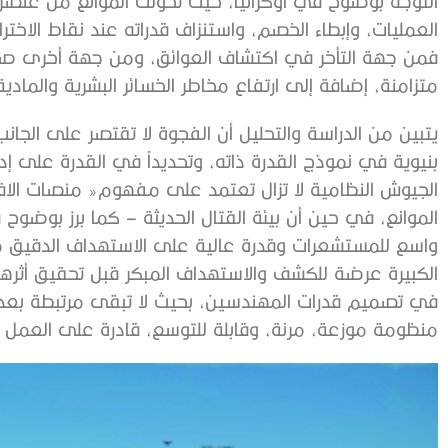
‬متزامنة،‭ ‬إضافة‭ ‬إلى‭ ‬ارتفاع‭ ‬مخاطر‭ ‬الخسائر‭ ‬البشرية‭ ‬والمادية‭ ‬عند‭ ‬الاقتراب‭ ‬من‭ ‬خطوط‭ ‬التماس‭.‬
‬منظومة‭ ‬موزعة،‭ ‬مرنة،‭ ‬وقابلة‭ ‬للتوسع،‭ ‬قادرة‭ ‬على‭ ‬العمل‭ ‬في‭ ‬بيئة‭ ‬عالية‭ ‬التهديد‭.‬