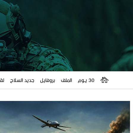
30 يــوم
الملف
بروفايل
جديد السلاح
لقا