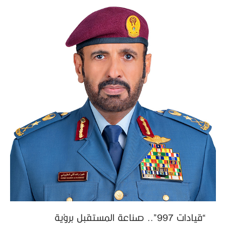
“قيادات 997”.. صناعة المستقبل برؤية