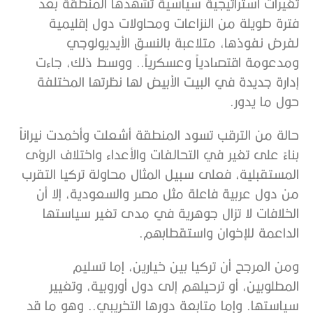
تغيرات استراتيجية سياسية تشهدها المنطقة بعد
فترة طويلة من النزاعات ومحاولات دول إقليمية
لفرض نفوذها، متلاعبة بالنسق الأيديولوجي
ومدعومة اقتصادياً وعسكرياً.. ووسط ذلك، جاءت
إدارة جديدة في البيت الأبيض لها نظرتها المختلفة
حول ما يدور.
حالة من الترقب تسود المنطقة أشعلت وأخمدت نيراناً
بناءً على تغير في التحالفات والأعداء واختلاف الرؤى
المستقبلية، فعلى سبيل المثال محاولة تركيا التقرب
من دول عربية فاعلة مثل مصر والسعودية، إلا أن
الخلافات لا تزال جوهرية في مدى تغير سياستها
الداعمة للإخوان واستقطابهم.
ومن المرجح أن تركيا بين خيارين، إما تسليم
المطلوبين، أو ترحيلهم إلى دول أوروبية، وتغيير
سياستها. وإما متابعة دورها التخريبي.. وهو ما قد