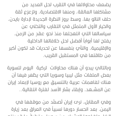
يضعف محاولاتها في التقرب لحل العديد من
مشاكلها العالقة، ومنها الاقتصادية، وتزعزع ثقة
حلف الناتو بها، وسط بروز النظرة الجديدة لإدارة بايدن،
والخيار الأول المتمثل في التقارب والتخلي عن
سياساتها التي انتهجتها منذ نحو عقدٍ من الزمن،
يفتح لها أبواباً أفضل لحل خلافاتها الداخلية
والإقليمية، والنأي بنفسها عن تحديات قد تكون أكبر
من طاقتها في المستقبل القريب.
وبالتالي يبدو أن هناك محاولات تركية اليوم لتسوية
بعض الملفات مثل ليبيا وسوريا التي يظهر فيها أن
هناك تفاهمات عربية بالتنسيق مع روسيا لإبعاد إيران
عن المشــهد، وإبقاء بشار الأسد لفترة انتقالية..
وفي المقابل، نرى إيران تُصعِّد من موقفها في
اليمن، بعد انحسار دورها نسبياً في العراق بعد زيارة