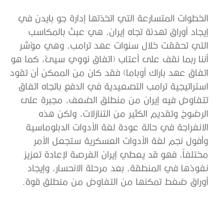
الخطوات المتسارعة التي اتخذتها إدارة جو بايدن في
إيجاد أوراق تهدئة تجاه إيران، هي عبث بالمكاسب
التي تحققت خلال سنوات عهد ترامب، وهي مؤشر
أننا ربما نقف على أعتاب (اتفاق نووي سيئ، كما هو
اتفاق عهد باراك أوباما) فقد كان من الممكن أن تقود
استراتيجية ترامب التصعيدية في الدفع باتجاه اتفاق
تتفاوض فيه إيران من منطلق الضعف، مجبرة على
الرضوخ وتقديم الكثير من التنازلات، ولكن هذه
الانفراجة في حالة عودة لغة الأدوات الدبلوماسية
وأفول نجم لغة الأدوات العسكرية ستجعل الأمر
مختلفاً، فهو قد يعطي إيران الفرصة لإعادة تعزيز
نفوذها في المنطقة، بعد مرحلة الانحسار، وإيجاد
أوراق ضغط تمكنها من التفاوض من منطلق قوة.