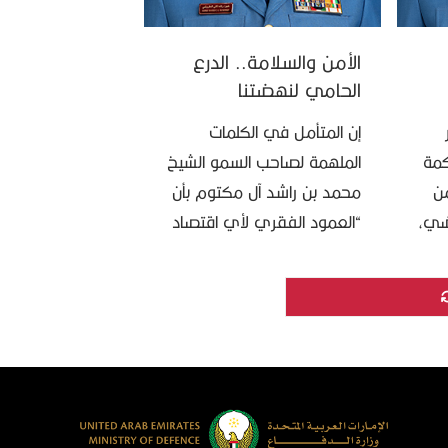
الأمن والسلامة.. الدرع
الحامي لنهضتنا
الصناعية والتقنية
إن المتأمل في الكلمات
كمة
الملهمة لصاحب السمو الشيخ
من
محمد بن راشد آل مكتوم بأن
ضي،
“العمود الفقري لأي اقتصاد
و
وطني تنافسي هو قاعدته
يان،
الصناعية”، يجعلنا في القيادة
العامة للدفاع المدني أمام …