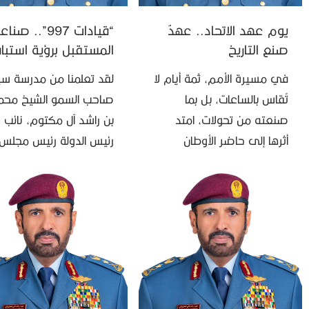
يوم عهد الاتحاد.. عهدٌ
“قيادات 997”.. صنا
صنع التاريخ
المستقبل برؤية استبا
في مسيرة الأمم، ثمة أيام لا
لقد تعلمنا من مدرسة س
تُقاس بالساعات، بل بما
صاحب السمو الشيخ محم
صنعته من تحولات، امتد
بن راشد آل مكتوم، نائب
أثرها إلى حاضر الأوطان
رئيس الدولة رئيس مجلس
ومستقبل أجيالها. ويأتي
الوزراء حاكم دبي “رعاه الل
«يوم عهد الاتحاد» شاهداً
في القيادة والإدارة، أن “ال
على واحدة من أهم المحطات
الحقيقي هو …
…