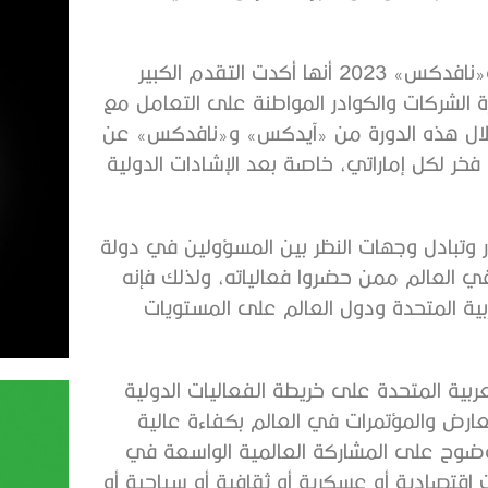
إن من أهم النتائج التي أسفرت عنها فعاليات «آيدكس» و«نافدكس» 2023 أنها أكدت التقدم الكبير
رة الشركات والكوادر المواطنة على التعامل مع
لم خلال هذه الدورة من «آيدكس» و«نافدكس» عن
فخر لكل إماراتي، خاصة بعد الإشادات الدولية
اً فرصة كبيرة للحوار وتبادل وجهات النظر بين المسؤولين في دولة
في العالم ممن حضروا فعالياته، ولذلك فإنه
لعربية المتحدة ودول العالم على المستويات
ع دولة الإمارات العربية المتحدة على خريطة الفعاليات الدولية
عارض والمؤتمرات في العالم بكفاءة عالية
وضوح على المشاركة العالمية الواسعة في
 اقتصادية أو عسكرية أو ثقافية أو سياحية أو