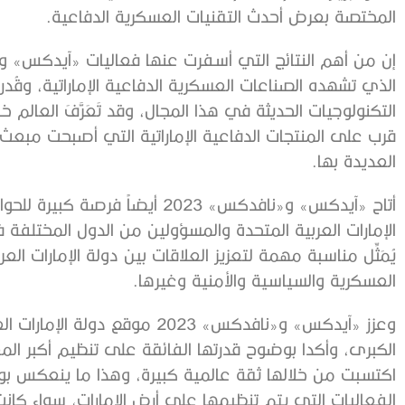
المختصة بعرض أحدث التقنيات العسكرية الدفاعية.
الذي تشهده الصناعات العسكرية الدفاعية الإماراتية، وقُد
التكنولوجيات الحديثة في هذا المجال، وقد تَعَرَّفَ العا
قرب على المنتجات الدفاعية الإماراتية التي أصبحت مبعث 
العديدة بها.
أتاح «آيدكس» و«نافدكس» 2023 أيض
الإمارات العربية المتحدة والمسؤولين من الدول المختلفة 
يُمَثِّل مناسبة مهمة لتعزيز العلاقات بين دولة الإمارات ا
العسكرية والسياسية والأمنية وغيرها.
وعزز «آيدكس» و«نافدكس» 2023 موق
الكبرى، وأكدا بوضوح قدرتها الفائقة على تنظيم أكبر الم
اكتسبت من خلالها ثقة عالمية كبيرة، وهذا ما ينعكس ب
الفعاليات التي يتم تنظيمها على أرض الإمارات، سواء كانت