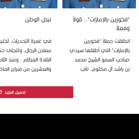
“فخورين بالإمارات”.. قولاً
نبض الوطن
وفعلاً
انطلقت حملة “فخورين
في غمرة التحديات، تُختبر
بالإمارات” التي أطلقها سيدي
معادن الرجال، وتتجلى ح
صاحب السمو الشيخ محمد
القادة العظام . ومنذ الثا
بن راشد آل مكتوم، نائب
والعشرين من فبراير الما
رئيس الدولة رئيس مجلس
قدم سيدي صاحب السم
الوزراء حاكم دبي “رعاه الله”،
الشيخ محمد بن زايد آل نه
تحميل المزيد
لترسم مشهداً وطنياً مهيباً؛
رئيس الدولة “حفظه …
حيث …