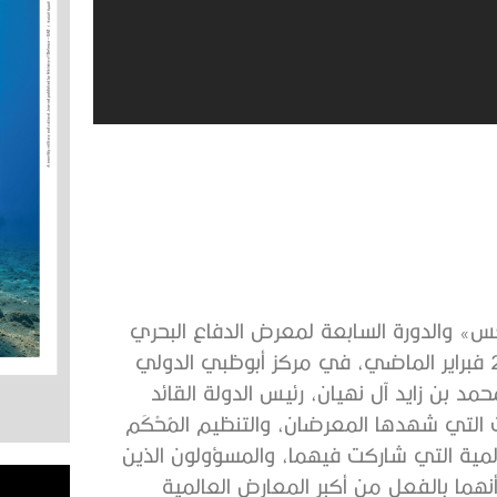
س» والدورة السابعة لمعرض الدفاع البحري
«نافدكس» 2023 التي أقيمت خلال الفترة من 20 إلى 24 فبراير الماضي، في مركز أبوظبي الدولي
بن زايد آل نهيان، رئيس الدولة القائد
 التي شهدها المعرضان، والتنظيم المُحْكَم
المية التي شاركت فيهما، والمسؤولون الذين
نهما بالفعل من أكبر المعارض العالمية