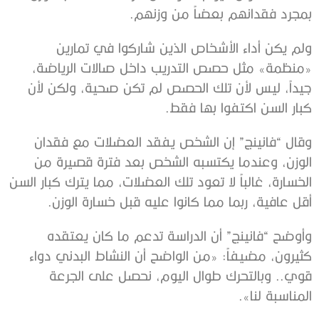
بمجرد فقدانهم بعضاً من وزنهم.
ولم يكن أداء الأشخاص الذين شاركوا في تمارين
«منظمة» مثل حصص التدريب داخل صالات الرياضة،
جيداً، ليس لأن تلك الحصص لم تكن صحية، ولكن لأن
كبار السن اكتفوا بها فقط.
وقال “فانينج” إن الشخص يفقد العضلات مع فقدان
الوزن، وعندما يكتسبه الشخص بعد فترة قصيرة من
الخسارة، غالباً لا تعود تلك العضلات، مما يترك كبار السن
أقل عافية، ربما مما كانوا عليه قبل خسارة الوزن.
وأوضح “فانينج” أن الدراسة تدعم ما كان يعتقده
كثيرون، مضيفاً: «من الواضح أن النشاط البدني دواء
قوي.. وبالتحرك طوال اليوم، نحصل على الجرعة
المناسبة لنا».