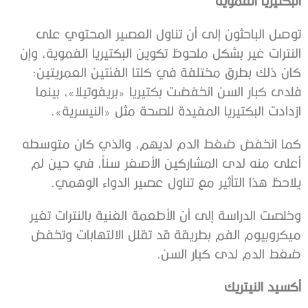
البكتيريا الفموية
‫توصل الباحثون إلى أن تناول العصير المحتوي على
النترات غير بشكل ‫ملحوظ تكوين البكتيريا الفموية، وإن
كان ذلك بطرق مختلفة في كلتا ‫الفئتين العمريتين:
فلدى كبار السن انخفضت بكتيريا «بريفوتيلا»، بينما
‫ازدادت البكتيريا المفيدة للصحة مثل «النيسرية».
‫كما انخفض ضغط الدم لديهم، والذي كان متوسطه
أعلى منه لدى المشاركين ‫الأصغر سناً، في حين لم
يلاحظ هذا التأثير مع تناول عصير الدواء الوهمي.
‫وخلصت الدراسة إلى أن الأطعمة الغنية بالنترات تغير
ميكروبيوم الفم ‫بطريقة قد تقلل الالتهابات وتخفض
ضغط الدم لدى كبار السن.
أكسيد النيتريك