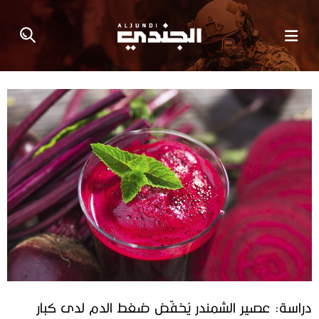
دراسة: عصير الشمندر يُخفّض ضغط الدم لدى كبار