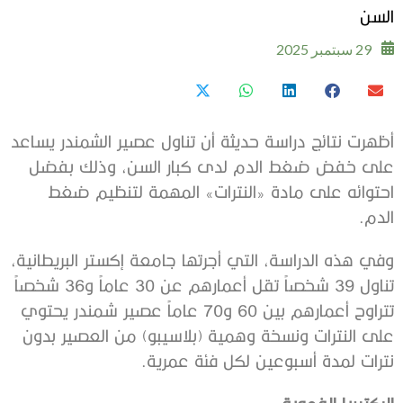
السن
29 سبتمبر 2025
أظهرت نتائج دراسة حديثة أن تناول عصير ‫الشمندر يساعد
على خفض ضغط الدم لدى كبار السن، وذلك بفضل
احتوائه على ‫مادة «النترات» المهمة لتنظيم ضغط
الدم.
‫وفي هذه الدراسة، التي أجرتها جامعة إكستر البريطانية،
تناول 39 شخصاً ‫تقل أعمارهم عن 30 عاماً و36 شخصاً
تتراوح أعمارهم بين 60 و70 عاماً عصير ‫شمندر يحتوي
على النترات ونسخة وهمية (بلاسيبو) من العصير بدون
نترات ‫لمدة أسبوعين لكل فئة عمرية.