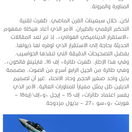
‬المناورة‭ ‬والمرونة‭.‬
‬بفضل‭ ‬التصحيحات‭ ‬الدقيقة‭ ‬التي‭ ‬تنفذها‭ ‬الحواسيب‭.
‬يفسر‭ ‬اعتماد‭ ‬طائرات‭ ‬‮«‬إف‭ ‬–‭ ‬15‭ ‬إيجل‮»‬‭ ‬و«إف‭/‬إيه‭ ‬–‭ ‬18‭
‬هورنت‮»‬‭ ‬و«سو‭ ‬–‭ ‬27‮»‬‭ ‬بذيول‭ ‬مزدوجة‭.‬