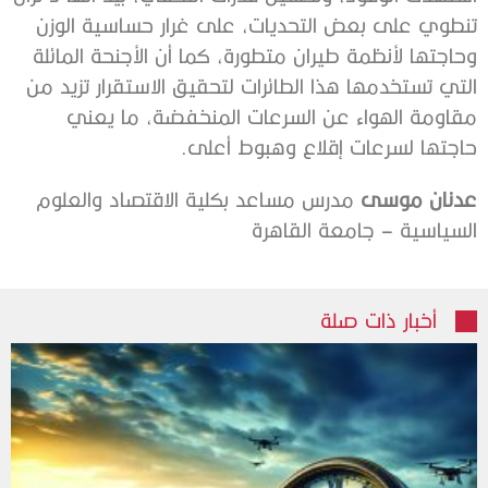
‬حاجتها‭ ‬لسرعات‭ ‬إقلاع‭ ‬وهبوط‭ ‬أعلى‭.‬
عدنان‭ ‬موسى
‬السياسية‭ ‬–‭ ‬جامعة‭ ‬القاهرة‭
أخبار ذات صلة