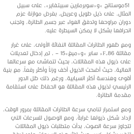
‬انحرافها‭ ‬بشكل‭ ‬لا‭ ‬يمكن‭ ‬السيطرة‭ ‬عليه‭.‬
‬مقدمة‭ ‬الطائرة‭.‬