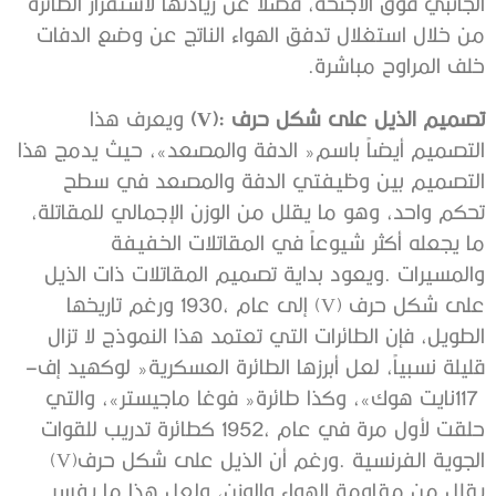
‬خلف‭ ‬المراوح‭ ‬مباشرة‭.‬
تصميم‭ ‬الذيل‭ ‬على‭ ‬شكل‭ ‬حرف‭ (‬V‭): ‬
‬قليلة‭ ‬نسبياً،‭ ‬لعل‭ ‬أبرزها‭ ‬الطائرة‭ ‬العسكرية‭ ‬‮«‬لوكهيد‭ ‬إف‭ ‬–‭
‬الجوية‭ ‬الفرنسية‭. ‬ورغم‭ ‬أن‭ ‬الذيل‭ ‬على‭ ‬شكل‭ ‬حرف‭ (‬V‭)