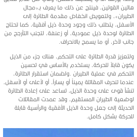
‬جانب‭ ‬لآخر،‭ ‬أو‭ ‬ما‭ ‬يسمح‭ ‬بالانحراف‭.‬
‬للحركة‭ ‬بشكل‭ ‬كامل‭.‬