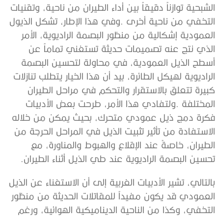
‬تحسين‭ ‬البصمة‭ ‬الراديوية‭ ‬عند‭ ‬طي‭ ‬الذيل‭ ‬أثناء‭ ‬الطيران‭. ‬