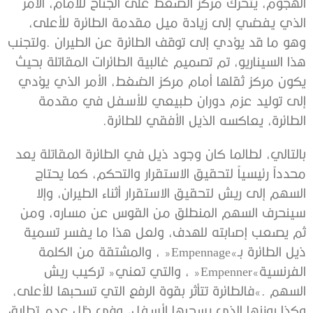
‬الطائرة،‭ ‬يعاكسه‭ ‬الذيل‭ ‬الأفقي‭ ‬للطائرة‭. ‬