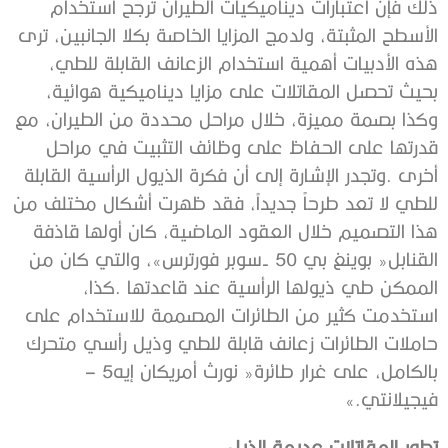
‬بالكامل،‭ ‬على‭ ‬غرار‭ ‬طائرة‭ ‬‮«‬نورث‭ ‬أمريكان‭ ‬إيه‭ – ‬5‭
‬فيجيلانتي‮»‬‭.‬
تطور‭ ‬المقاتلات‭ ‬عديمة‭ ‬الذيل