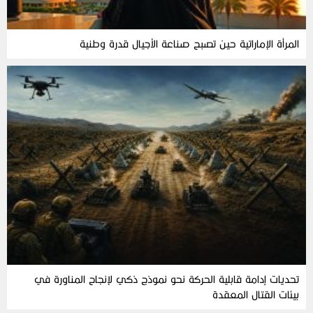
المرأة‭ ‬الإماراتية‭ ‬حين‭ ‬تصبح‭ ‬صناعة‭ ‬الأجيال‭ ‬قدرة‭ ‬وطنية
تحديات إدامة قابلية الحركة نحو نموذج ذكي لإنجاح المناورة في
بيئات القتال المعقدة