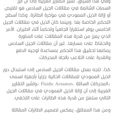
‬والقدرة‭ ‬على‭ ‬التلاعب‭ ‬باتجاه‭ ‬المحركات‭.‬
‬التالي‭ ‬ستعزز‭ ‬من‭ ‬قدرة‭ ‬هذه‭ ‬الطائرات‭ ‬على‭ ‬التخفي‭.‬