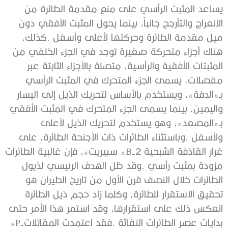
‬بدايات‭ ‬عصر‭ ‬الطائرات‭ ‬النفاثة‭. ‬فقد‭ ‬اعتمدت‭ ‬المقاتلات‭ ‬‮«‬P-