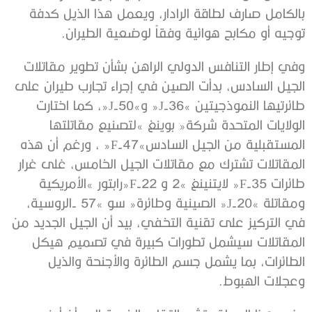
‬توجيه‭ ‬أو‭ ‬مكابح‭ ‬هوائية‭ ‬وفقاً‭ ‬لوضعية‭ ‬الطيران‭.‬
‬وعجلات‭ ‬الهبوط‭. ‬