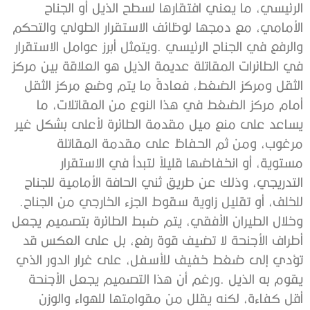
‬للخلف،‭ ‬أو‭ ‬تقليل‭ ‬زاوية‭ ‬سقوط‭ ‬الجزء‭ ‬الخارجي‭ ‬من‭ ‬الجناح‭.