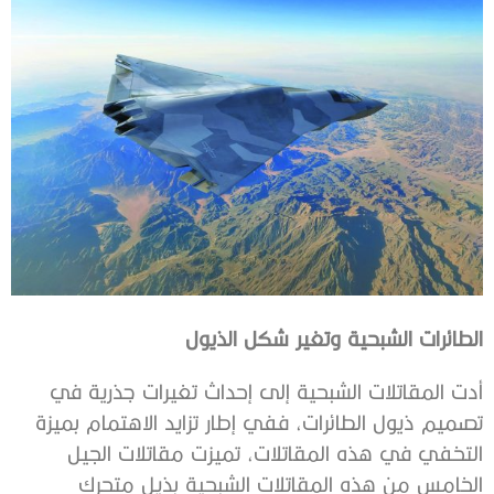
الطائرات‭ ‬الشبحية‭ ‬وتغير‭ ‬شكل‭ ‬الذيول