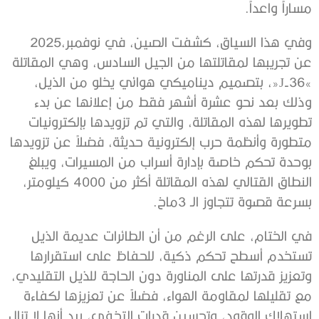
‬مساراً‭ ‬واعداً‭.‬
وفي‭ ‬هذا‭ ‬السياق،‭ ‬كشفت‭ ‬الصين،‭ ‬في‭ ‬نوفمبر‭ ‬2025،‭
‬بسرعة‭ ‬قصوة‭ ‬تتجاوز‭ ‬الـ3‭ ‬ماخ‭.‬