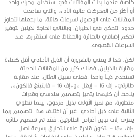
‬السرعات‭ ‬القصوى‭.‬