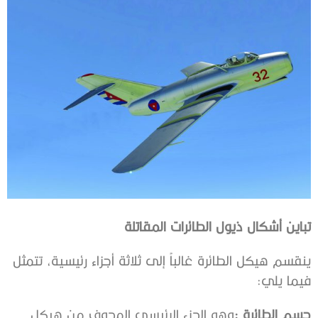
تباين‭ ‬أشكال‭ ‬ذيول‭ ‬الطائرات‭ ‬المقاتلة
‬فيما‭ ‬يلي‭:‬
جسم‭ ‬الطائرة‭:‬