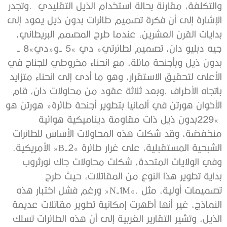
‬والتكلفة،‭ ‬مقارنة‭ ‬بحالة‭ ‬استخدام‭ ‬الذيل‭ ‬التقليدي‭.
‬جيه‭ ‬دبليو‭ ‬دان،‭ ‬تصميم‭ ‬لطائرتي‭ ‬‮«‬دي‭- ‬5‮»‬‭ ‬و«دي‭- ‬8‮»‬‭
‬الشبحية‭ ‬المستقبلية،‭ ‬على‭ ‬غرار‭ ‬طائرة‭ ‬‮«‬B-2‮»‬‭ ‬الأمريكية‭.