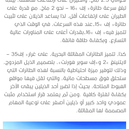
‬التسارع،‭ ‬وبكفاءة‭ ‬طاقة‭ ‬فائقة‭. ‬
كذا،‭ ‬تتميز‭ ‬الطائرات‭ ‬المقاتلة‭ ‬البحرية،‭ ‬على‭ ‬غرار‭ ‬‮«‬إف‭ – ‬35‭
‬المصممة‭ ‬لها‭ ‬المقاتلة‭.‬