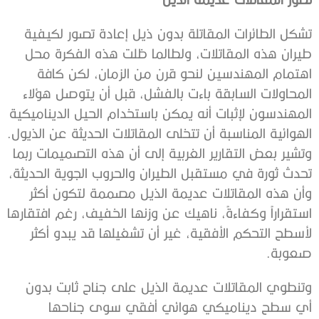
‬الهوائية‭ ‬المناسبة‭ ‬أن‭ ‬تتخلى‭ ‬المقاتلات‭ ‬الحديثة‭ ‬عن‭ ‬الذيول‭.
‬صعوبة‭. ‬