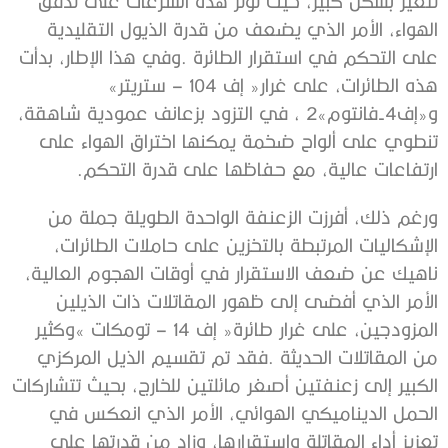
‬هذه‭ ‬الطائرات،‭ ‬على‭ ‬غرار‭ ‬‮«‬إف‭ ‬–‭ ‬104‭ ‬ستريتر‮»‬‭
‬ارتفاعات‭ ‬عالية،‭ ‬مع‭ ‬حفاظها‭ ‬على‭ ‬قدرة‭ ‬التحكم‭. ‬