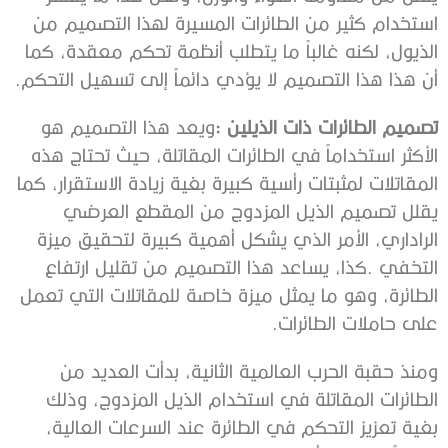
‬أن‭ ‬هذا‭ ‬هذا‭ ‬التصميم‭ ‬لا‭ ‬يؤدي‭ ‬دائماً‭ ‬إلى‭ ‬تسهيل‭ ‬التحكم‭.‬
تصميم‭ ‬الطائرات‭ ‬ذات‭ ‬الذيلين‭: ‬
‬على‭ ‬حاملات‭ ‬الطائرات‭.‬