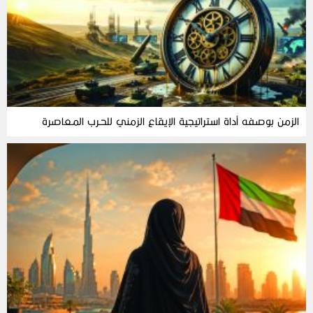
الزمن‭ ‬بوصفه‭ ‬أداة‭ ‬استراتيجية‭ ‬الإيقاع‭ ‬الزمني‭ ‬للحـرب‭ ‬المـعاصرة