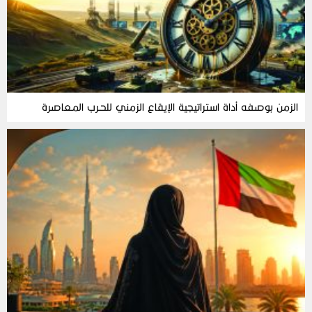
الزمن‭ ‬بوصفه‭ ‬أداة‭ ‬استراتيجية‭ ‬الإيقاع‭ ‬الزمني‭ ‬للحـرب‭ ‬المـعاصرة