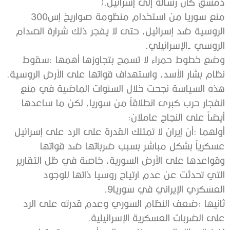
‬دمشق‭ ‬كان‭ ‬رسالة‭ ‬إلى‭ ‬إسرائيل‭).‬
منع‭ ‬سوريا‭ ‬من‭ ‬استخدام‭ ‬منظومة‭ ‬صواريخ‭ ‬إس‭ ‬300‭
‬الروسي‭- ‬الإسرائيلي‭.‬
‬نظام‭ ‬بشار‭ ‬الأسد،‭ ‬واستهداف‭ ‬قواتها‭ ‬على‭ ‬الأرض‭ ‬الروسية‭.‬
‬أيضاً‭ ‬على‭ ‬النجاح‭ ‬عاملان‭:‬
‬العسكري‭ ‬الإيراني‭ ‬في‭ ‬سوريا‭.‬9
‬على‭ ‬الضربات‭ ‬العسكرية‭ ‬الإسرائيلية‭.‬