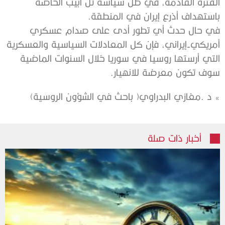
‬باستهداف‭ ‬أذرع‭ ‬إيران‭ ‬في‭ ‬المنطقة‭.‬
‬سوف‭ ‬تكون‭ ‬معرضة‭ ‬للانهيار‭.‬
»‬‭ ‬د‭. ‬مغازي‭ ‬البدراوي‭ )‬باحث‭ ‬في‭ ‬الشؤون‭ ‬الروسية‭(‬
أخبار ذات صلة