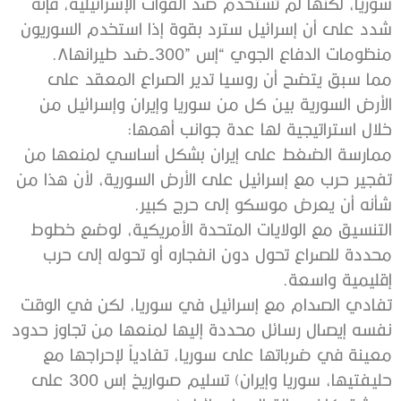
‬منظومات‭ ‬الدفاع‭ ‬الجوي‭ ‬“إس‭-‬300”‭ ‬ضد‭ ‬طيرانها‭.‬‮٨‬
‬خلال‭ ‬استراتيجية‭ ‬لها‭ ‬عدة‭ ‬جوانب‭ ‬أهمها‭:‬
‬شأنه‭ ‬أن‭ ‬يعرض‭ ‬موسكو‭ ‬إلى‭ ‬حرج‭ ‬كبير‭.‬
‬إقليمية‭ ‬واسعة‭.‬