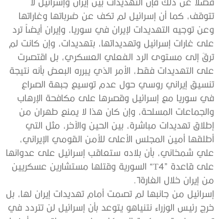
‬من‭ ‬إيران‭ ‬خلال‭ ‬الغارة‭.‬‮٦‬