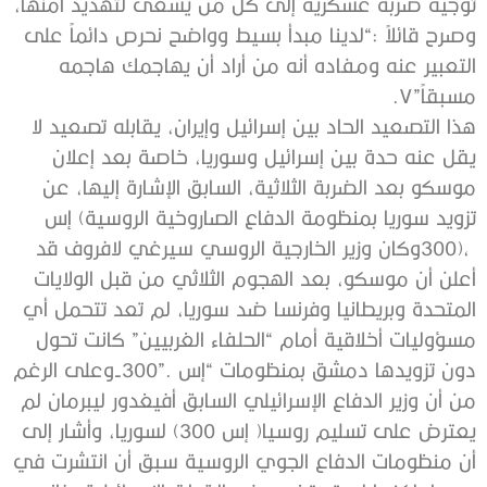
‬مسبقاً”‭.‬‮٧‬