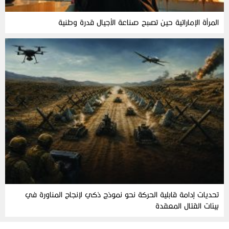
المرأة‭ ‬الإماراتية‭ ‬حين‭ ‬تصبح‭ ‬صناعة‭ ‬الأجيال‭ ‬قدرة‭ ‬وطنية
تحديات إدامة قابلية الحركة نحو نموذج ذكي لإنجاح المناورة في
بيئات القتال المعقدة