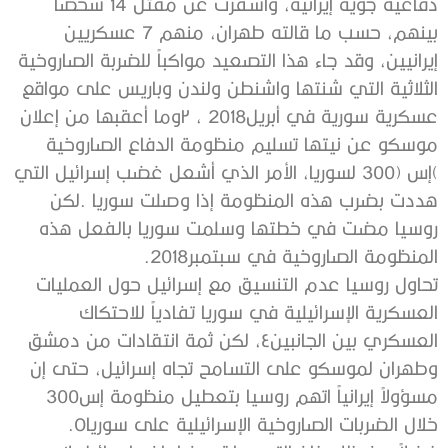
‬المنظومة‭ ‬الصاروخية‭ ‬في‭ ‬سبتمبر‭ .‬2018‬‮‬
‬مسؤولاً‭ ‬إيرانياً‭ ‬اتهم‭ ‬روسيا‭ ‬بتعطيل‭ ‬منظومة‭ ‬إس‭ ‬300‭
‬خلال‭ ‬الضربات‭ ‬الصاروخية‭ ‬الإسرائيلية‭ ‬على‭ ‬سوريا‭.‬‮٥‬