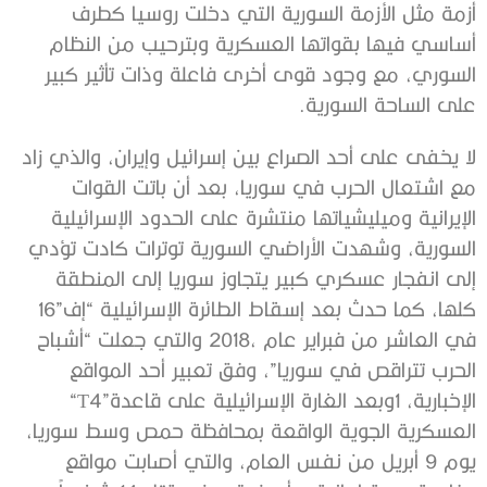
‬على‭ ‬الساحة‭ ‬السورية‭. ‬
‬كلها،‭ ‬كما‭ ‬حدث‭ ‬بعد‭ ‬إسقاط‭ ‬الطائرة‭ ‬الإسرائيلية‭ ‬“إف‭ ‬16”‭
‬الإخبارية،1‭ ‬وبعد‭ ‬الغارة‭ ‬الإسرائيلية‭ ‬على‭ ‬قاعدة‭ ‬“T4”‭