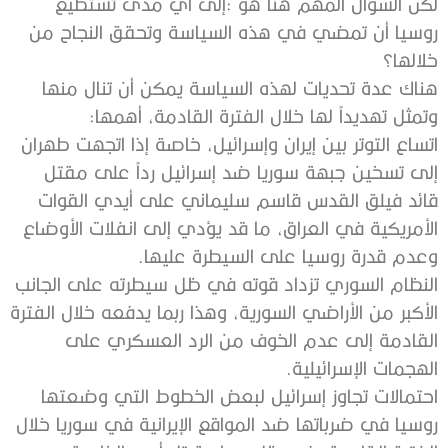
‬خلالها؟
‬وتمثل‭ ‬تهديداً‭ ‬لها‭ ‬خلال‭ ‬الفترة‭ ‬القادمة،‭ ‬أهمها‭:‬
‬وعدم‭ ‬قدرة‭ ‬روسيا‭ ‬على‭ ‬السيطرة‭ ‬عليها‭.‬
‬الهجمات‭ ‬الإسرائيلية‭.‬