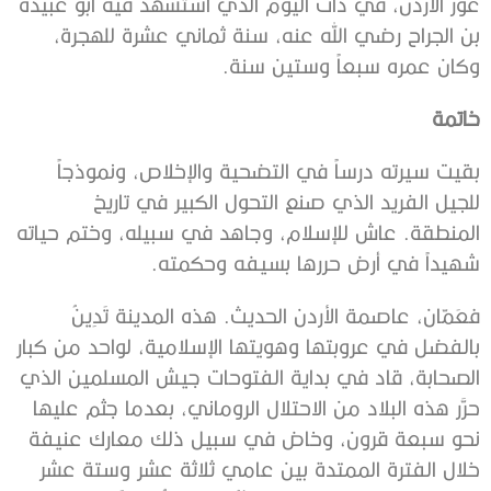
غور الأردن، في ذات اليوم الذي استشهد فيه أبو عبيدة
بن الجراح رضي الله عنه، سنة ثماني عشرة للهجرة،
وكان عمره سبعاً وستين سنة.
خاتمة
بقيت سيرته درساً في التضحية والإخلاص، ونموذجاً
للجيل الفريد الذي صنع التحول الكبير في تاريخ
المنطقة. عاش للإسلام، وجاهد في سبيله، وختم حياته
شهيداً في أرض حررها بسيفه وحكمته.
فعَمّان، عاصمة الأردن الحديث. هذه المدينة تَدِينُ
بالفضل في عروبتها وهويتها الإسلامية، لواحد من كبار
الصحابة، قاد في بداية الفتوحات جيش المسلمين الذي
حرَّر هذه البلاد من الاحتلال الروماني، بعدما جثم عليها
نحو سبعة قرون، وخاض في سبيل ذلك معارك عنيفة
خلال الفترة الممتدة بين عامي ثلاثة عشر وستة عشر