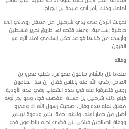
أهلها، وذلك بأمر أبي عبيدة بن الجراح.
تحولت الأردن على يدي شرحبيل من معقل روماني إلى
حاضرة إسلامية. ومهّد فتحه لها طريق تحرير فلسطين،
وأرسى من خلالها قواعد حكم إسلامي امتد أثره عبر
القرون.
وفاته
عندما نزل بالشام طاعون عمواس، خطب عمرو بن
العاص رضي الله عنه بالناس فقال: إن هذا الطاعون
رجس فتفرقوا عنه في هذه الشعاب وفي هذه الأودية.
فبلغ ذلك شرحبيل بن حسنة، فغضب فجاء وهو يجر ثوبه
معلق نعله بيده وقال: صحبت رسول الله صلى الله عليه وسلم وعمرو
أضل من حمار أهله. ولكنه رحمة ربكم ودعوة نبيكم
ووفاة الصالحين قبلكم. ثم قضى نحبه بالطاعون في