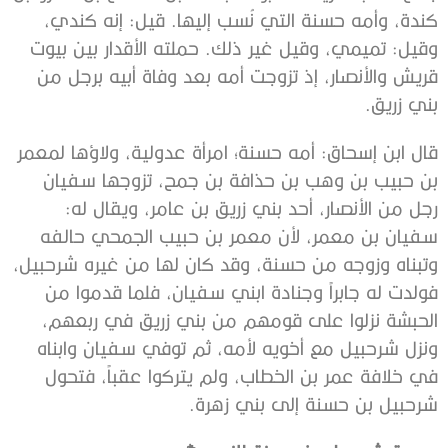
كندة، وأمه حسنة التي نُسب إليها. قيل: إنه كندي،
وقيل: تميمي، وقيل غير ذلك. حملته الأقدار بين بيوت
قريش والأنصار، إذ تزوجت أمه بعد وفاة أبيه برجل من
بني زريق.
قال ابن إسحاق: أمه حسنة؛ امرأة عدولية، ولاؤها لمعمر
بن حبيب بن وهب بن حذافة بن جمح، تزوجها سفيان
رجل من الأنصار، أحد بني زريق بن عامر، ويقال له:
سفيان بن معمر، لأن معمر بن حبيب الجمحي حالفه
وتبناه وزوجه من حسنة، وقد كان لها من غيره شرحبيل،
فولدت له جابراً وجنادة ابني سفيان، فلما قدموا من
الحبشة نزلوا على قومهم من بني زريق في ربعهم،
ونزل شرحبيل مع أخويه لأمه، ثم توفي سفيان وابناه
في خلافة عمر بن الخطاب، ولم يتركوا عقباً، فتحول
شرحبيل بن حسنة إلى بني زهرة.