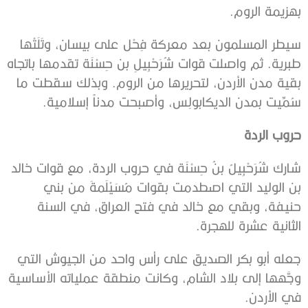
بهزيمة الروم.
سيطر المسلمون بعد معركة فِحْل على بيسان، وتَلَتْها
طبرية. ثم واصلت قوات شُرَحْبِيلِ بن حِسْنَة تقدمها باتجاه
بقية مدن الأردن، لتحريرها من الروم. وبذلك سقطت ما
سُمِّيت بمدن الديكابولِس، وأصبحت مدناً إسلامية.
حروب الردة
شارك شُرَحْبِيلُ بنُ حِسْنَة في حروب الردة، مع قوات خالد
بن الوليد التي اصطدمت بقوات مُسَيْلَمةَ من بني
حنيفة، وبقي مع خالد في فتح العراق، في السنة
الثانية عشرة للهجرة.
جعله أبو بكر الصديق على رأس واحد من الجيوش التي
وجَّهها إلى بلاد الشام، وكانت منطقة عملياته الأساسية
في الأردن.