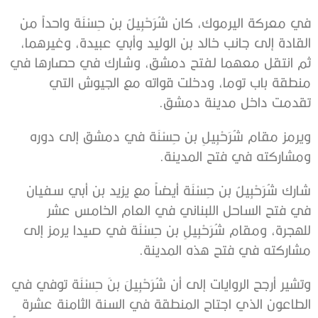
في معركة اليرموك، كان شُرَحْبِيلُ بن حِسْنَة واحداً من
القادة إلى جانب خالد بن الوليد وأبي عبيدة، وغيرهما،
ثم انتقل معهما لفتح دمشق، وشارك في حصارها في
منطقة باب توما، ودخلت قواته مع الجيوش التي
تقدمت داخل مدينة دمشق.
ويرمز مقام شُرَحْبِيلِ بن حِسْنَة في دمشق إلى دوره
ومشاركته في فتح المدينة.
شارك شُرَحْبِيلُ بن حِسْنَة أيضاً مع يزيد بن أبي سفيان
في فتح الساحل اللبناني في العام الخامس عشر
للهجرة، ومقام شُرَحْبِيلِ بن حِسْنَة في صيدا يرمز إلى
مشاركته في فتح هذه المدينة.
وتشير أرجح الروايات إلى أن شُرَحْبِيلَ بنَ حِسْنَة توفي في
الطاعون الذي اجتاح المنطقة في السنة الثامنة عشرة