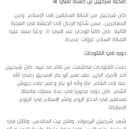
صحبة شرحبيل بن حسنة للنبي صلى الله عليه وسلم
كان شرحبيل من المائة السابقين إلى الإسلام، ومن
المهاجرين، ممن شدّوا الرحال إلى الحبشة في الهجرة
الثانية. كان كاتباً للوحي عند النبي صلى الله عليه وسلم، وغزا معه عليه
الصلاة السلام غزوات عديدة.
دوره في الفتوحات
جاءت الفتوحات فكشفت عن قائدٍ فذ نبيه. كان شرحبيل
أحد الأمراء الذين عقد لهم أبو بكر الصديق رضي الله
عنه إلى الشام. لمّا ولّاه أبو بكر وعمر على جيوش
الشام، كان دوره محورياً في عدة معارك فاصلة.
فساهم في اندحار الروم ونشر الإسلام في الربوع
المباركة.
شهد شرحبيل اليرموك، وفتح بيت المقدس، وقاتل في
اليمامة. فتح الأردن كلها عنوة ما خلا طبرية التي صالح