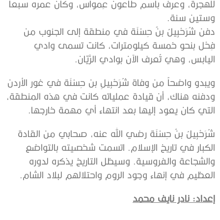
للهجرة، وعرف باسم طاعون عِمواس، وكان عمره سبعاً
وستين سنة.
دفن شُرَحْبِيلُ بنُ حِسْنَة في منطقة إلى الجنوب من
فِحْل بنحو خمسة كيلومترات، كانت تسمى وادي
اليابس، وهي تُعرف الآن بوادي الرَّيّان.
ويبدو واضحاً من وفاة شُرَحْبِيلِ بن حِسْنَة في غور الأردن
ودفنه هناك، أن قيادة عملياته كانت في هذه المنطقة،
التي كان يعود إليها بعد انتهاء أي مهمة خارجها.
شُرَحْبِيلُ بنُ حِسْنَة رضي الله عنه، صحابي من القادة
الكبار في تاريخ الإسلام. اتسمت شخصيته بالتواضع
والشجاعة والفروسية. وسيظل التاريخ يذكره لدوره
العظيم في إنهاء وجود الروم واحتلالهم لبلاد الشام.
إعداد: نادر نايف محمد