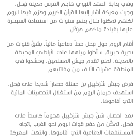
وفي بداية العهد النبوي هاجم الفرس مدينة فِحل،
وجرت معركة أشار إليها القرآن الكريم وهُزم فيها الروم،
لكنهم تمكنوا خلال بضع سنوات من استعادة السيطرة
عليها بقيادة ملكهم هِرَقْل.
أقام الروم حول فِحل خطاً دفاعياً مائياً، بشقِّ قنوات من
بحيرة طبرية، سلَّطوا مياهها على الأراضي المحيطة
بالمدينة، لمنع تقدم جيشِ المسلمين، وحشدوا في
المنطقة عشرات الآلاف من مقاتليهم.
فرض جيش شُرَحْبِيلِ بن حِسْنَة حصاراً شديداً على فِحل،
استهدف حرمان الروم من استغلال التحصينات المائية
التي أقاموها.
بعد الحصار، شنَّ جيش شُرَحْبِيل هجوماً كاسحاً على
فِحل، تمكَّن من دفع قوات الروم نحو الغرب باتجاه
المستنقعات الدفاعية التي أقاموها. وانتهت المعركة