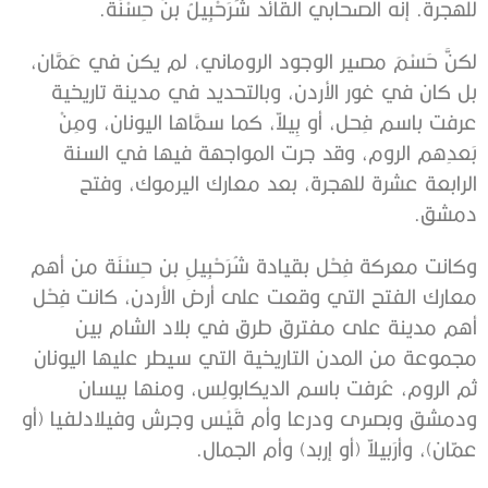
للهجرة. إنه الصحابي القائد شُرَحْبِيلُ بنُ حِسْنَة.
لكنَّ حَسْمَ مصير الوجود الروماني، لم يكن في عَمَّان،
بل كان في غور الأردن، وبالتحديد في مدينة تاريخية
عرفت باسم فِحل، أو بِيلاّ، كما سمَّاها اليونان، ومِنْ
بَعدِهم الروم، وقد جرت المواجهة فيها في السنة
الرابعة عشرة للهجرة، بعد معارك اليرموك، وفتح
دمشق.
وكانت معركة فِحْل بقيادة شُرَحْبِيلِ بن حِسْنَة من أهم
معارك الفتح التي وقعت على أرض الأردن، كانت فِحْل
أهم مدينة على مفترق طرق في بلاد الشام بين
مجموعة من المدن التاريخية التي سيطر عليها اليونان
ثم الروم، عُرفت باسم الديكابولِس، ومنها بيسان
ودمشق وبصرى ودرعا وأم قَيْس وجرش وفيلادلفيا (أو
عمّان)، وأرَبيلاّ (أو إربد) وأم الجمال.