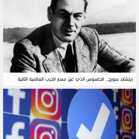
ريتشارد سورج… الجاسوس الذي غيّر مسار الحرب العالمية الثانية