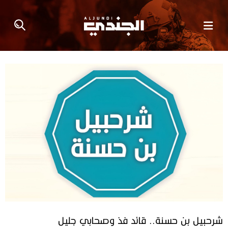
شرحبيل بن حسنة.. قائد فذ وصحابي جليل