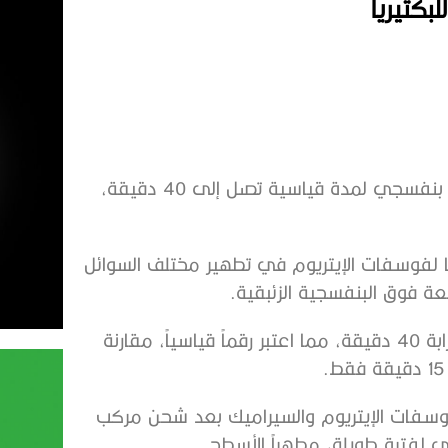
بكتيريا
ابتكر علماء روس مادة جديدة قادرة على إصدار ضوء فوق بنفسجي لمدة قياسية تصل إلى 40 دقيقة،
ريا لفوسفات الإيتريوم في تطهير مختلف السوائل
ة فوق البنفسجية الزئبقية.
وأظهرت العينات التجريبية توهج المركب لمدة تصل إلى قرابة 40 دقيقة، مما اعتبر رقماً قياسياً، مقارنة
فوسفات الإيتريوم والسيراميك بعد شحن مركب
لفترة طويلة، مطهراً الأسطح.