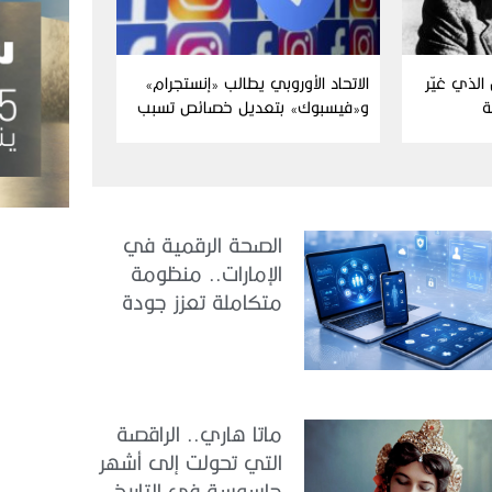
الذي غيّر
الاتحاد الأوروبي يطالب «إنستجرام»
ة
و«فيسبوك» بتعديل خصائص تسبب
الإدمان
الصحة الرقمية في
الإمارات.. منظومة
متكاملة تعزز جودة
الرعاية وكفاءة
الخدمات
ماتا هاري.. الراقصة
التي تحولت إلى أشهر
جاسوسة في التاريخ