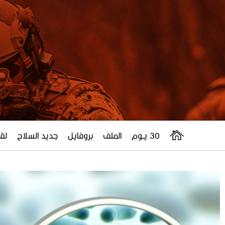
30 يــوم
الملف
بروفايل
جديد السلاح
لقا