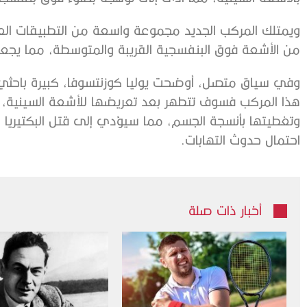
من الأشعة فوق البنفسجية القريبة والمتوسطة، مما يجعله قادراً على قت
وفي سياق متصل، أوضحت يوليا كوزنتسوفا، كبيرة باحثي ا
هذا المركب فسوف تتطهر بعد تعريضها للأشعة السينية، وس
وتغطيتها بأنسجة الجسم، مما سيؤدي إلى قتل البكتيريا 
احتمال حدوث التهابات.
أخبار ذات صلة