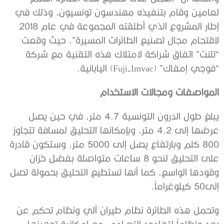
لعامين وقام بتنفيذه مهندسون تونسيون، وذلك في
إطار المشروع الذي أطلقته المجموعة في عام 2018
لاقتحام مجال تصنيع الطائرات المسيرة”، حيث وقعت
“تلنت” اتفاق شراكة لامتلاك هذه التقنية مع شركة
“فوجي إمفاك” (Fuji-Imvac) اليابانية.
المواصفات ومجالات الاستخدام
يبلغ طول الدرون التونسية 4.7 متر، في حين يصل
عرضها إلى 4.2 متر، وبإمكانها التحليق لمسافة تتجاوز
800 كلم وبارتفاع يصل إلى 5000 متر، وستكون قادرة
على التحليق لنحو 8 ساعات متواصلة بفضل خزان
وقودها الواسع، كما أنها تستطيع التحليق بحمولة تصل
إلى50 كيلوغراماً.
وتحمل هذه الطائرة نظام طيران آلي ونظام تحكم عن
بعد ونظاماً لتفادي التصادم، مع إمكانية تجهيزها