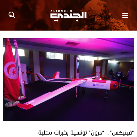
“فينيكس”.. “درون” تونسية بخبرات محلية