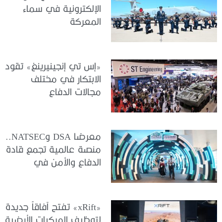
الإلكترونية في سماء
المعركة
«إس تي إنجينيرينغ» تقود
الابتكار في مختلف
مجالات الدفاع
معرضا DSA وNATSEC..
منصة عالمية تجمع قادة
الدفاع والأمن في
كوالالمبور
«xRift» تفتح آفاقاً جديدة
لتوظيف المركبات الأرضية