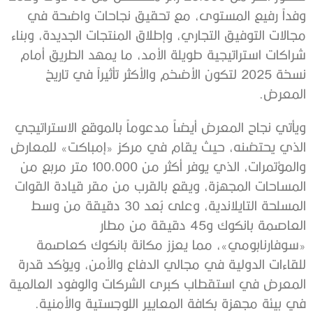
وفداً رفيع المستوى، مع تحقيق نجاحات واضحة في
مجالات التوفيق التجاري، وإطلاق المنتجات الجديدة، وبناء
شراكات استراتيجية طويلة الأمد، ما يمهد الطريق أمام
نسخة 2025 لتكون الأضخم والأكثر تأثيراً في تاريخ
المعرض.
ويأتي نجاح المعرض أيضاً مدعوماً بالموقع الاستراتيجي
الذي يحتضنه، حيث يقام في مركز «إمباكت» للمعارض
والمؤتمرات، الذي يوفر أكثر من 100,000 متر مربع من
المساحات المجهزة، ويقع بالقرب من مقر قيادة القوات
المسلحة التايلاندية، وعلى بُعد 30 دقيقة من وسط
العاصمة بانكوك و45 دقيقة من مطار
«سوفارنابومي»، مما يعزز مكانة بانكوك كعاصمة
للقاءات الدولية في مجالي الدفاع والأمن، ويؤكد قدرة
المعرض في استقطاب كبرى الشركات والوفود العالمية
في بيئة مجهزة بكافة المعايير اللوجستية والأمنية.