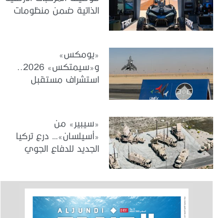
الذاتية ضمن منظومات
الجيوش الحديثة
«يومكس»
و«سيمتكس» 2026..
استشراف مستقبل
الأنظمة غير المأهولة
والمحاكاة والتدريب
«سيبير» من
«أسيلسان»… درع تركيا
الجديد للدفاع الجوي
والصاروخي بعيد المدى