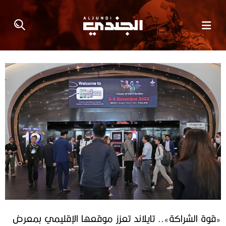
«قوة الشراكة».. تايلاند تعزز موقعها الإقليمي بمعرض