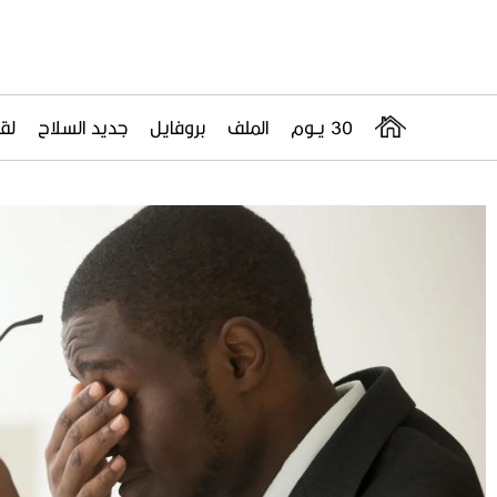
30 يــوم
الملف
بروفايل
جديد السلاح
لقا