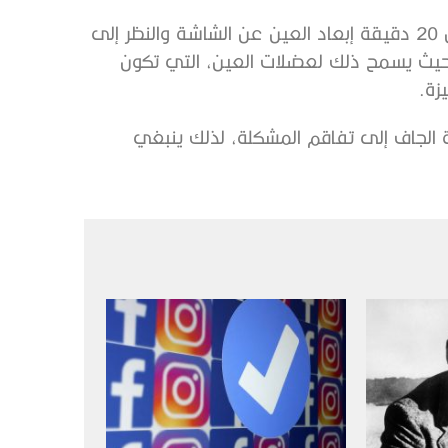
ومن المفيد أيضاً اتباع قاعدة 20-20-20، حيث ينبغي كل 20 دقيقة إبعاد العين عن الشاشة والنظر إلى
د 20 قدماً (نحو 6 أمتار) لمدة 20 ثانية، حيث يسمح ذلك لعضلات العين، التي تكون
زة.
ة الجاف إلى تفاقم المشكلة، لذلك ينبغي