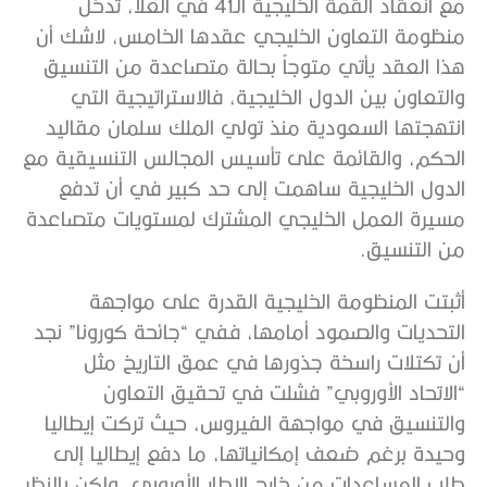
مع انعقاد القمة الخليجية الـ41 في العلا، تدخل
منظومة التعاون الخليجي عقدها الخامس، لاشك أن
هذا العقد يأتي متوجاً بحالة متصاعدة من التنسيق
والتعاون بين الدول الخليجية، فالاستراتيجية التي
انتهجتها السعودية منذ تولي الملك سلمان مقاليد
الحكم، والقائمة على تأسيس المجالس التنسيقية مع
الدول الخليجية ساهمت إلى حد كبير في أن تدفع
مسيرة العمل الخليجي المشترك لمستويات متصاعدة
من التنسيق.
أثبتت المنظومة الخليجية القدرة على مواجهة
التحديات والصمود أمامها، ففي “جائحة كورونا” نجد
أن تكتلات راسخة جذورها في عمق التاريخ مثل
“الاتحاد الأوروبي” فشلت في تحقيق التعاون
والتنسيق في مواجهة الفيروس، حيث تركت إيطاليا
وحيدة برغم ضعف إمكانياتها، ما دفع إيطاليا إلى
طلب المساعدات من خارج الإطار الأوروبي، ولكن بالنظر