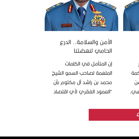
الأمن والسلامة.. الدرع
الحامي لنهضتنا
الصناعية والتقنية
إن المتأمل في الكلمات
كمة
الملهمة لصاحب السمو الشيخ
من
محمد بن راشد آل مكتوم بأن
ضي،
“العمود الفقري لأي اقتصاد
و
وطني تنافسي هو قاعدته
يان،
الصناعية”، يجعلنا في القيادة
العامة للدفاع المدني أمام …