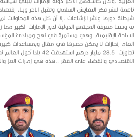
العربية .وكان كاشفهم الأكبر دولة الإمارات بتبني سياسة
ناعمة لنشر فكر التعايش السلمي وتقبل الآخر وبناء إقتص
شيطنة دورها ونشر الإشاعات .إلا أن كل هذه المحاولات لم 
به وسط معرفة المجتمع الدولية لدور الإمارات الكبير مما زا
الساحة الإقليمية، وهي مستمرة في نهج ومبادئ المؤسسي
تجاوزت 28.5 مليار درهم استه
الاقتصادي والقضاء على الفقر ..هذه هي إمارات العز وال