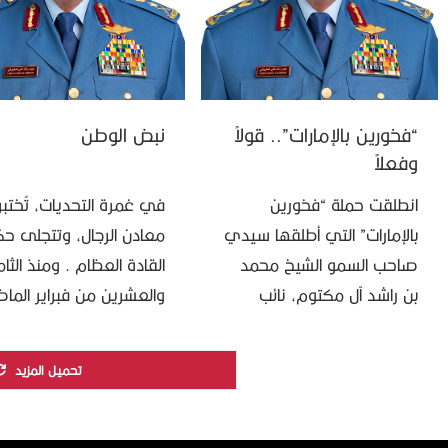
“فخورين بالإمارات”.. قولاً
نبض الوطن
وفعلاً
انطلقت حملة “فخورين
في غمرة التحديات، تُختبر
بالإمارات” التي أطلقها سيدي
معادن الرجال، وتتجلى ح
صاحب السمو الشيخ محمد
القادة العظام . ومنذ الثا
بن راشد آل مكتوم، نائب
والعشرين من فبراير الما
رئيس الدولة رئيس مجلس
قدم سيدي صاحب السم
الوزراء حاكم دبي “رعاه الله”،
الشيخ محمد بن زايد آل نه
تحميل المزيد
لترسم مشهداً وطنياً مهيباً؛
رئيس الدولة “حفظه …
حيث …