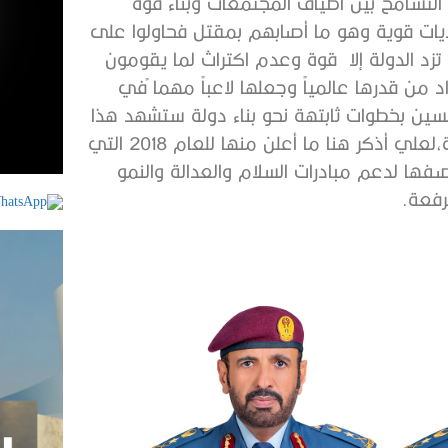
 التسامح بين أطياف المجتمعات وبناء قوة
اديات قوية وهو ما أصابهم بمقتل فحاولوا على
تزد الدولة إلا قوة وعدم اكتراث لما يقومون
د من قدرها عالمياً وجعلها لاعباً مهما ًفي
ن بخطوات ثابتهة نحو بناء دولة ستشهد هذا
العام إنجازات لا يمكن حصرها في مقال وبمساعدات كبيرة،لعلي أذكر هنا ما أعلن منها للعام 2018 التي
دفت 42 بلدا ًحول العالم نصفها لدعم مبادرات السلام والعدالة والنمو
رفعة.