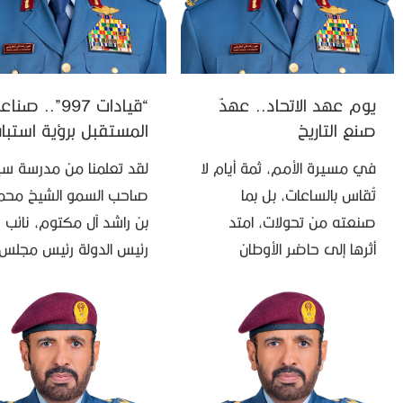
يوم عهد الاتحاد.. عهدٌ
“قيادات 997”.. صنا
صنع التاريخ
المستقبل برؤية استبا
في مسيرة الأمم، ثمة أيام لا
لقد تعلمنا من مدرسة س
تُقاس بالساعات، بل بما
صاحب السمو الشيخ محم
صنعته من تحولات، امتد
بن راشد آل مكتوم، نائب
أثرها إلى حاضر الأوطان
رئيس الدولة رئيس مجلس
ومستقبل أجيالها. ويأتي
الوزراء حاكم دبي “رعاه الل
«يوم عهد الاتحاد» شاهداً
في القيادة والإدارة، أن “ال
على واحدة من أهم المحطات
الحقيقي هو …
…