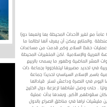
وضوح الرؤية الخارجية ما يميز الإمارات منذ توحدها قبل ٤٨ عاماً مع تغير الأحداث المحيطة بها ولعبها دورًا
منطقة .والمتابع يمكن أن يعرف أنها لطالما ما
ي عمليات حفظ السلام وكم قدمت من مساعدات
ة العربية والإسلامية .لكن المتغيرات المحيطة
وات العشر الماضية وظهور ما يسمى بالربيع
بية في تحديد مصيرها ليتفاجووا بجماعة ذات
يمية باسم الإسلام السياسي تحديدًا جماعة
ها اليوم في النصرة وداعش تستر قياداتها
ليًا . حتى وصل نشاطها لزعزعة دول الخليج
ن سقوطهم الأكبر، وبعدها بدأت عملية
ن مليشيات نراها في مناطق الصراع بالدول