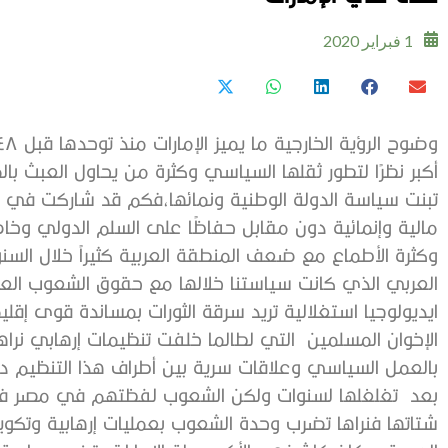
1 فبراير 2020
أكبر نظرًا لتطور ثقلها السياسي وكثرة من يحاول العبث بال
تبنت سياسة الدولة الوطنية ونمائها،فكم قد شاركت ف
مالية وإنمائية دون مقابل حفاظًا على السلم الدولي وخاص
وكثرة الأطماع مع ضعف المنطقة العربية كثيراً خلال السن
العربي الذي كانت سياستنا خلالها مع حقوق الشعوب العر
ايديولوجيا استغلالية تريد سرقة الثورات بمساندة قوى إقل
الإخوان المسلمين التي لطالما خلفت تنظيمات إرهابي نرا
بالعمل السياسي وعلاقات سرية بين أطراف هذا التنظيم دو
بعد تغلغلها لسنوات ولكن الشعوب لفظتهم في مصر فكا
شتاتها فنراها تضرب وحدة الشعوب بعمليات إرهابية وتكوي