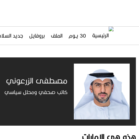
30 يــوم
الملف
بروفايل
جديد السلاح
مصطفى الزرعوني​
كاتب صحفي ومحلل سياسي
هذه هي الإمارات