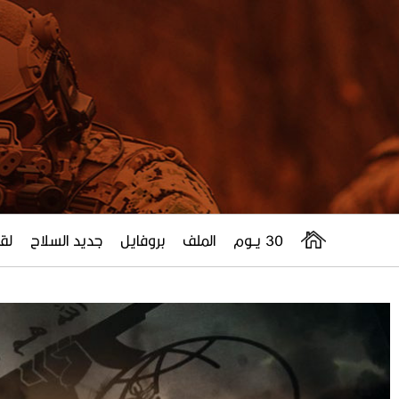
30 يــوم
الملف
بروفايل
جديد السلاح
لقا