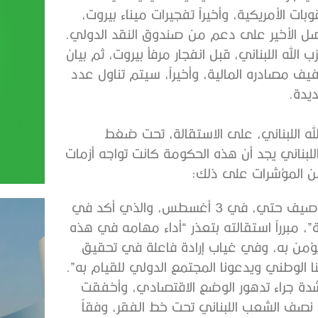
ات الأمريكية، وأخيراً تفجيرات ميناء بيروت،
 يحصل الأخير على دعم من صندوق النقد الدولي.
ه اللبناني، قبل انفجار مرفأ بيروت، ثم بيان
ف مصادره المالية، وأخيراً، سيتم تناول عدد
ديدة.
لله اللبناني، على الاستقالة، تحت ضغط
اللبناني يجد أن هذه الحكومة كانت تواجه أزمات
 من المؤشرات على ذلك:
استقال وزير الخارجية اللبناني، ناصيف حتي، في 3 أغسطس، والذي أكد في
ة”، مبرراً استقالته بتعذر “أداء مهامه في هذه
ذي يؤمن به، وفي غياب إرادة فاعلة في تحقيق
 الوطني ويدعونا المجتمع الدولي للقيام به”.
بشدة جراء تدهور الوضع الاقتصادي، وأخفقت
صف الشعب اللبناني تحت خط الفقر، وفقاً