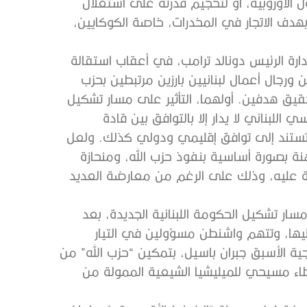
 الأوروبية، أو لتحجيم قدرته على استغلال
 بهدف الاتجار في المخدرات، خاصة الكوكايين،
ارة الرئيس دونالد ترامب، في أعقاب استقالة
ال أعمال لبنانيين بارزين مرتبطين بحزب
قيق هدفين. أولهما، التأثير على مسار تشكيل
 اللبناني لا يدار إلا بالتوافق بين قادة
 تستند إلى توافق إقليمي ودولي كذلك. ولعل
هنة بصورة أساسية بنفوذ حزب الله، ومنحازة
ية عليه، وذلك على الرغم من معارضة العديد
ار تشكيل الحكومة اللبنانية الجديدة، بعد
يها، وتتهم واشنطن مسؤولين في التيار
ة الأسبق جبران باسيل، بتمكين “حزب الله” من
طاء مسيحي للميليشيا الشيعية الممولة من