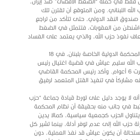
يس فقط في حملة “الضغط الأقصى” ضد إيران،
لله اللبناني. ومن المتوقع أن تقترن تلك
ندوق النقد الدولي، حتى تتأكد من تراجع
 واشنطن من العقوبات، فتتمثل في الضغط
عاف نفوذ حزب الله، والذي يعتمد على الفساد
دانت المحكمة الدولية الخاصة بلبنان، في 18
الله سليم عياش في قضية اغتيال رئيس
الوزراء الأسبق رفيق الحريري عام 2005 بعد محاكمة استمرت 6 أعوام. وأكد رئيس المحكمة القاضي
ه مشاركاً في تنفيذ القتل المتعمد لرفيق
نه لا يوجد دليل على تورط قيادة جماعة “حزب
 يرتبط في جانب منه بحقيقة أن نظام المحكمة
ا يتناول الحزب كجمعية سياسية، كمالا يدين
ة حزب الله إلى عدم توفر أدلة، بينما تشير كل
ستحالة أن يكون عياش قد نفذ العملية، دون