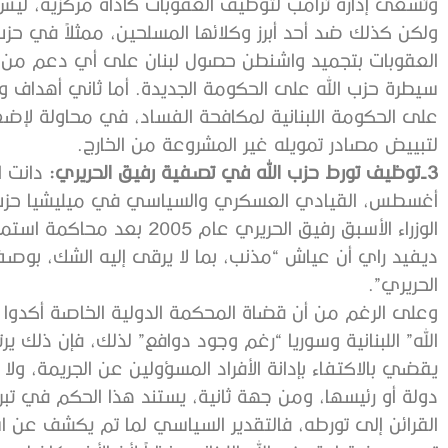
وتسعى إدارة ترامب لتوظيف العقوبات كأداة مركزية، ل
ولكن كذلك ضد أحد أبرز وكلائها المسلحين، ممثلاً في حزب ا
العقوبات بتجميد واشنطن حصول لبنان على أي دعم من ص
سيطرة حزب الله على الحكومة الجديدة. أما ثاني أهداف
على الحكومة اللبنانية لمكافحة الفساد، في محاولة لإض
لتبييض مصادر تمويله غير المشروعة من الخارج.
3-توظيف تورط حزب الله في تصفية رفيق الحريري:
أغسطس، القيادي العسكري والسياسي في ميليشيا حزب 
ديفيد راي أن عياش “مذنب، بما لا يرقى إليه الشك، بوصف
الحريري”.
وعلى الرغم من أن قضاة المحكمة الدولية الخاصة أكدوا أ
الله” اللبنانية وسوريا “رغم وجود دوافع” لذلك، فإن ذلك
يقضي بالاكتفاء بإدانة الأفراد المسؤولين عن الجريمة، ول
دولة أو رئيسها، ومن جهة ثانية، يستند هذا الحكم في تبرئ
القرائن إلى تورطه، فالتقدير السياسي لما تم يكشف عن ا