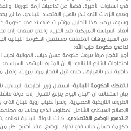
في السنوات الأخيرة، فضلاً عن تداعيات أزمة كورونا، والعقوب
وهي الأزمات التي تنذر بانهيار الاقتصاد اللبناني، ما لم
وسوف يرصد هذا التحليل مؤشرات على تداعي حكومة حزب الل
أبعاد السياسة الأمريكية ضد الحزب، والتي تسعى إلى تجفي
من السيناريوهات المتعلقة بمستقبل الحكومة اللبنانية الج
تداعي حكومة حزب الله:
أجبر انفجار مرفأ بيروت حكومة حسن دياب، الموالية لحزب ا
احتجاجات الشارع اللبناني، إلا أن المتابع للمشهد السياسي 
داخلية تنذر بانهيارها، حتى قبل انفجار مرفأ بيروت، ولعل
1-تفكك الحكومة اللبنانية:
بيان استقالته أن “لبنان اليوم ينزلق للتحول إلى دولة فاشل
الظروف التاريخية المصيرية، ونظراً لغياب رؤية للبنان ال
الإصلاح الهيكلي الشامل المطلوب الذي يطالب به مجتمعنا
2-تدهور الوضع الاقتصادي:
كانت الدولة اللبنانية تعاني 
حكومة حسان دياب في تدارك الوضع، فقد أصبح أكثر من ن