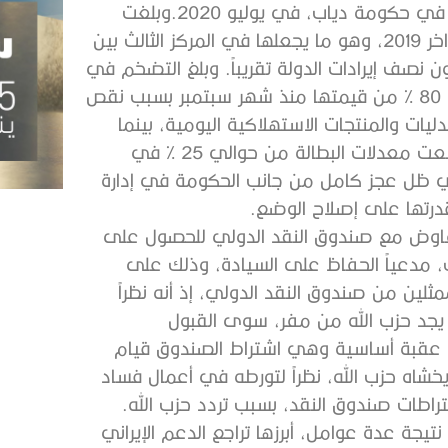
لتصريحات صادرة عن راوول نعمة، وزيرة الاقتصاد والتجارة في حكومة دياب، في يوليو 2020.وبلغت
نسبة ديون البلاد إلى الناتج المحلي الإجمالي 152 % في أواخر 2019، وهو ما يجعلها في المركز الثالث بين
ون نصف إيرادات الدولة تقريباً. وبلغ التضخم في
البلاد في يونيو 90 %، بينما فقدت العملة المحلية أكثر من 80 % من قيمتها منذ شهر سبتمبر بسبب نقص
يات والمنتجات الاستهلاكية اليومية، بينما
ترتفع أسعار المنتجات الأخرى، مثل اللحوم أو الحبوب، وارتفعت معدلات البطالة من حوالي 25 % في
2 إلى حوالي 32 % بحلول أواخر مايو 2020. وفي ظل عجز كامل من جانب الحكومة في إدارة
قدرتها على إصلاح الوضع.
تفاوض مع صندوق النقد الدولي للحصول على
ه رفض ذلك، مدعياً الحفاظ على السيادة، وذلك على
ين من صندوق النقد الدولي، إذ أنه نظراً
م يجد حزب الله من مفر، سوى القبول
ة عقبة أساسية وهي اشتراط الصندوق قيام
يخشاه حزب الله، نظراً لتورطه في أعمال فساد
اطات صندوق النقد، بسبب تردد حزب الله.
تيجة عدة عوامل، أبرزها تراجع الدعم الإيراني