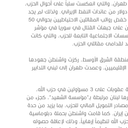
طهران، والتي انعكست سلباً على أحوال الحزب،
الثوري الإيراني يمنحه حوالي 700 مليون دولار من عائدات النفط الإيراني. ولذلك لم يجد
حزب الله أمام من خيار أمامه سوى تقليص ميزانيته، حيث خفض رواتب المقاتلين الاحتياطيين بحوالي 50
دون على جبهات القتال في سوريا في مؤشر
ت الاجتماعية التابعة للحزب، والتي كانت
عد لقدامى مقاتلي الحزب.
 منطقة الشرق الأوسط، ركزت واشنطن جهودها
ن الإقليميين، وعمدت طهران إلى تبني التدابير
فرضت وزارة الخزانة الأمريكية عقوبات على 3 مسؤولين في حزب الله،
بيين العالميين”، فضلاً عن 12 هيئة مقرها لبنان مرتبطة بـ”مؤسسة الشهيد”، كجزء من
در التمويل المالي للحزب، بما يزيد من حدة
من إيران. كما قامت واشنطن بحملة دبلوماسية
 الله تنظيماً إرهابياً، وذلك لإعاقة حصوله