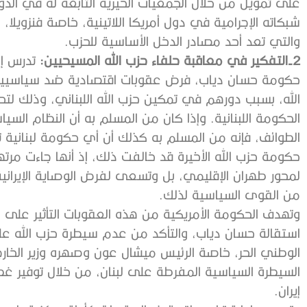
على تمويل من خلال الجمعيات الخيرية التابعة له في الدول
شبكاته الإجرامية في دول أمريكا اللاتينية، خاصة فنزويلا،
والتي تعد أحد مصادر الدخل الأساسية للحزب.
2-التفكير في معاقبة حلفاء حزب الله المسيحيين:
تدرس إد
حكومة حسان دياب، فرض عقوبات اقتصادية ضد سياسيين ورج
الله، بسبب دورهم في تمكين حزب الله اللبناني، وذلك لتح
الحكومة اللبنانية. وإذا كان من المسلم به أن النظام السياسي
الطوائف، فإنه من المسلم به كذلك أن أي حكومة لبنانية
حكومة حزب الله الأخيرة قد خالفت ذلك، إذ أنها جاءت مرت
لمحور طهران الإقليمي، بل وتسعى لفرض الوصاية الإيران
من القوى السياسية لذلك.
وتهدف الحكومة الأمريكية من هذه العقوبات التأثير على مس
استقالة حسان دياب، والتأكد من عدم سيطرة حزب الله عل
الوطني الحر، خاصة الرئيس ميشال عون وصهره وزير الخارجي
السيطرة السياسية المفرطة على لبنان، من خلال توفير غ
إيران.