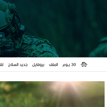
30 يــوم
الملف
بروفايل
جديد السلاح
لقا