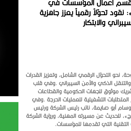
س قسم أعمال المؤسسات في
نقود تحوّلاً رقمياً يعزز جاهزية
براني والابتكار