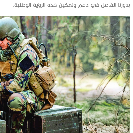
‬بدورنا‭ ‬الفاعل‭ ‬في‭ ‬دعم‭ ‬وتمكين‭ ‬هذه‭ ‬الرؤية‭ ‬الوطنية‭.‬