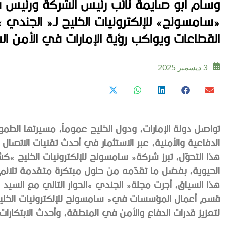
وسام أبو صايمة نائب رئيس الشركة ورئي
«سامسونج» للإلكترونيات الخليج لـ« الجندي »: 
القطاعات ويواكب رؤية الإمارات في الأمن السي
3 ديسمبر 2025
‬لتعزيز‭ ‬قدرات‭ ‬الدفاع‭ ‬والأمن‭ ‬في‭ ‬المنطقة،‭ ‬وأحدث‭ ‬الابتكارات‭ ‬التقنية‭ ‬التي‭ ‬تقدمها‭ ‬للمؤسسات‭.‬