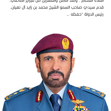
القادة العظام . ومنذ الثامن والعشرين من فبراير الماضي،
قدم سيدي صاحب السمو الشيخ محمد بن زايد آل نهيان،
رئيس الدولة “حفظه …