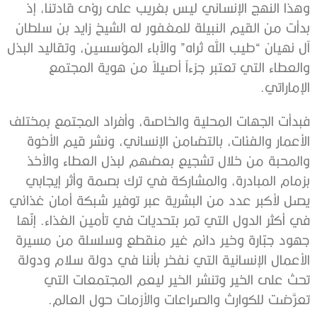
وهذا النهج الإنساني ليس بغريب على رؤى قادتنا، إذ
بدأت من القيم النبيلة للمغفور له الشيخ زايد بن سلطان
آل نهيان “طيب الله ثراه” والآباء المؤسسين، وتقاليد البذل
والعطاء التي تعتبر جزءاً أصيلاً من هوية المجتمع
الإماراتي.
فبدأت الجهات المحلية والخاصة، وأفراد المجتمع بمختلف
الأعمار والفئات، بالتضامن الإنساني، ونشر قيم الأخوة
والمحبة من خلال تشجيع بعضهم لبذل العطاء والأخذ
بزمام المبادرة، والمشاركة في ترك بصمة وأثر إيجابي
يصل لأكبر عدد من البشرية عبر توفير شبكة أمان غذائي
في أكثر الدول التي تمر بتحديات في تأمين الغذاء. إنّها
جهود جبّارة وخير دائم غير منقطع وسلسلة من مسيرة
الأعمال الإنسانية التي نفخر بأننا في دولة سلام ودولة
تحث على الخير وتنشر الخير ليعم المجتمعات التي
تعرَّضت للكوارث والصراعات والأزمات حول العالم.