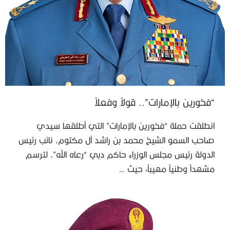
“فخورين بالإمارات”.. قولاً وفعلاً
انطلقت حملة “فخورين بالإمارات” التي أطلقها سيدي
صاحب السمو الشيخ محمد بن راشد آل مكتوم، نائب رئيس
الدولة رئيس مجلس الوزراء حاكم دبي “رعاه الله”، لترسم
مشهداً وطنياً مهيباً؛ حيث …