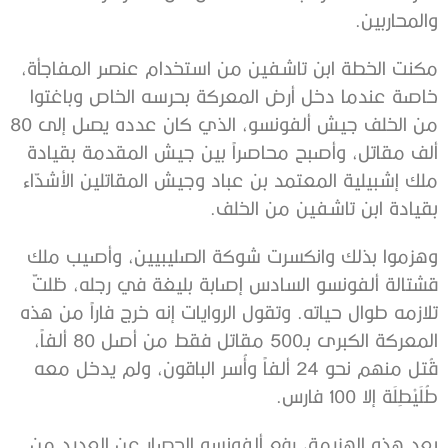
والمحاربين.
مكنت الخطة ابن تاشفين من استخدام عنصر المفاجأة،
خاصة عندما دخل أرض المعركة بحرسه الخاص وباغتوا
من الخلف جيش ألفونسو، الذي كان عدده يصل إلى 80
ألف مقاتل، وأصبح محاصراً بين جيش المقدمة بقيادة
ملك إشبيلية المعتمد بن عباد وجيش المقاتلين الأشدّاء
بقيادة ابن تاشفين من الخلف.
وهزموا بذلك وانكسرت شوكة الصليبيين، وأصيب ملك
قشتالة ألفونسو السادس إصابة بليغة في رجله، ظلتّ
تلازمه طوال حياته. وتقول الروايات إنه خرج فاراً من هذه
المعركة الكبرى بـ500 مقاتل فقط من أصل 80 ألفاً،
قُتل منهم نحو 24 ألفاً وأُسر الباقون، ولم يدخل معه
طُلَيْطِلَة إلا 100 فارس.
بعد هذه الهزيمة، رفع ألفونسو الحصار عن العديد من