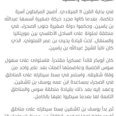
في بداية القرن 11 الميلادي، أصبح المرابطون أسرة
حاكمة، بعدما كانوا مجرد حركة صغيرة أسسها عبدالله
بن ياسين، وحكموا دولة صغيرة جنوب الصحراء، في
منطقة لمتونة على الساحل الأطلسي بين موريتانيا
والسنغال، تحت قيادة يحيى بن عمر اللمتوني، الذي
كان نائباً للشيخ عبدالله بن ياسين.
كان أبوبكر قائداً عسكرياً مقتدراً، فاستولى على سهول
سوس الخصبة وعاصمتها أغمات بعد عام واحد من
وفاة شقيقه، واستمر في بسط سيطرته على المناطق
في الصحراء بمساعدة ابن عمه يوسف بن تاشفين،
وعهد إليه بعد ذلك بقيادة منطقة سوس والمناطق
التابعة لها بعدما سيطروا عليها بالكامل.
ثم بدأ يوسف بن تاشفين بسط سيطرته على مناطق
أخرى وإخضاعها لحكمه، انطلاقاً من مدينة “سجلماسة”