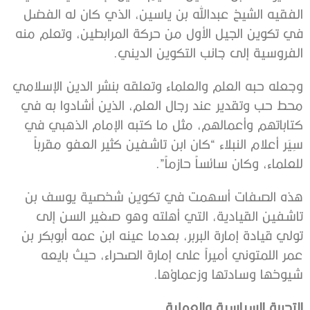
الفقيه الشيخ عبدالله بن ياسين، الذي كان له الفضل
في تكوين الجيل الأول من حركة المرابطين، وتعلم منه
الفروسية إلى جانب التكوين الديني.
وجعله حبه العلم والعلماء وتعلقه بنشر الدين الإسلامي
محط حب وتقدير عند رجال العلم، الذين أشادوا به في
كتاباتهم وأعمالهم، مثل ما كتبه الإمام الذهبي في
سِيَر أعلام النبلاء “كان ابن تاشفين كثير العفو مقرباً
للعلماء، وكان سائساً حازماً”.
هذه الصفات أسهمت في تكوين شخصية يوسف بن
تاشفين القيادية، التي أهلته وهو صغير السن إلى
تولي قيادة إمارة البربر، بعدما عينه ابن عمه أبوبكر بن
عمر اللمتوني أميراً على إمارة الصحراء، حيث بايعه
شيوخها وسادتها وزعماؤها.
التجربة السياسية والعملية