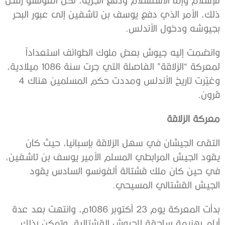
ذلك، الأمر الذي دفع يوسف بن تاشفين إلى عبور البحر
بجيوشه ودخول الأندلس.
وانضمت إليه جيوش بعض ملوك الطوائف استعداداً
لمعركة “الزلاقة” الفاصلة التي جرت سنة 1086 ميلادية،
وغيّرت تاريخ الأندلس ومددت حكم المسلمين هناك 4
قرون.
معركة الزلاقة
التقى الجيشان في سهل الزلاقة بإسبانيا، حيث كان
يقود الجيش المرابطي المسلم الأمير يوسف بن تاشفين،
في حين كان ملك قشتالة ألفونسو السادس يقود
الجيش القشتالي المسيحي.
بدأت المعركة يوم 23 أكتوبر 1086م، وانتهت بعد عدة
أيام بهزيمة ساحقة للجيوش القشتالية، وتمكن بذلك