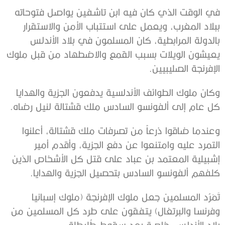
في الوقت الذي كان فيه ابن تاشفين يواصل فتوحاته
ببلاد المغرب، ويعمل على استتباب الأمن والاستقرار
بالدولة المرابطية، كان المسلمون في بلاد الأندلس
يعيشون الويلات بسبب القمع والاضطهاد من قبل ملوك
الإفرنجة الصليبيين.
وكان ملوك الطوائف الأندلسية يدفعون الجزية والهدايا
كل عام إلى ألفونسو السادس ملك قشتالة لنيل رضاه.
وعندما ضاقوا ذرعاً من تصرفات ملك قشتالة، أعلنوا
التمرد عليه وامتنعوا عن دفع الجزية، وأقدم أمير
إشبيلية المعتمد بن عباد على قتل كل الأشخاص الذين
كلفهم ألفونسو السادس بتحصيل الجزية والهدايا.
تَمَرُد المسلمين جعل ملوك الإفرنجة (ملوك إسبانيا
وفرنسا والبرتغال) يتفقون على طرد كل المسلمين من
بلاد الأندلس، خاصة بعد سقوط طُليطلة.