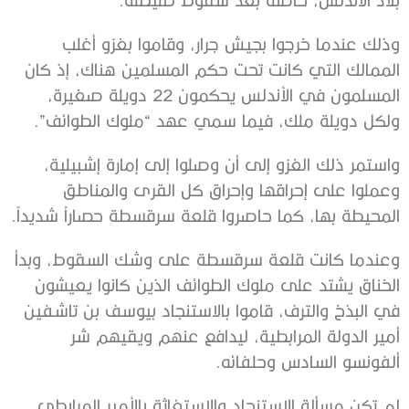
وذلك عندما خرجوا بجيش جرار، وقاموا بغزو أغلب
الممالك التي كانت تحت حكم المسلمين هناك، إذ كان
المسلمون في الأندلس يحكمون 22 دويلة صغيرة،
ولكل دويلة ملك، فيما سمي عهد “ملوك الطوائف”.
واستمر ذلك الغزو إلى أن وصلوا إلى إمارة إشبيلية،
وعملوا على إحراقها وإحراق كل القرى والمناطق
المحيطة بها، كما حاصروا قلعة سرقسطة حصاراً شديداً.
وعندما كانت قلعة سرقسطة على وشك السقوط، وبدأ
الخناق يشتد على ملوك الطوائف الذين كانوا يعيشون
في البذخ والترف، قاموا بالاستنجاد بيوسف بن تاشفين
أمير الدولة المرابطية، ليدافع عنهم ويقيهم شر
ألفونسو السادس وحلفائه.
لم تكن مسألة الاستنجاد والاستغاثة بالأمير المرابطي