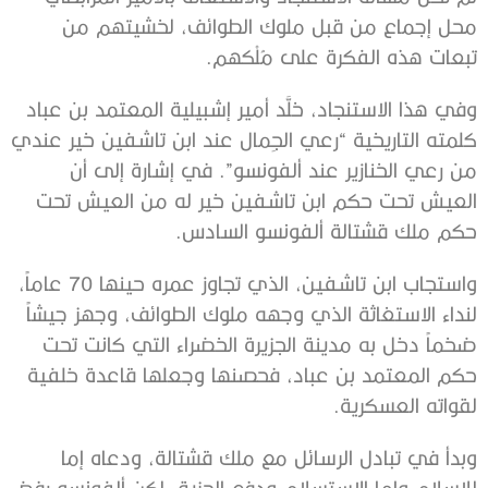
محل إجماع من قبل ملوك الطوائف، لخشيتهم من
تبعات هذه الفكرة على مُلْكهم.
وفي هذا الاستنجاد، خلَّد أمير إشبيلية المعتمد بن عباد
كلمته التاريخية “رعي الجِمال عند ابن تاشفين خير عندي
من رعي الخنازير عند ألفونسو”. في إشارة إلى أن
العيش تحت حكم ابن تاشفين خير له من العيش تحت
حكم ملك قشتالة ألفونسو السادس.
واستجاب ابن تاشفين، الذي تجاوز عمره حينها 70 عاماً،
لنداء الاستغاثة الذي وجهه ملوك الطوائف، وجهز جيشاً
ضخماً دخل به مدينة الجزيرة الخضراء التي كانت تحت
حكم المعتمد بن عباد، فحصنها وجعلها قاعدة خلفية
لقواته العسكرية.
وبدأ في تبادل الرسائل مع ملك قشتالة، ودعاه إما
للإسلام وإما الاستسلام ودفع الجزية، لكن ألفونسو رفض