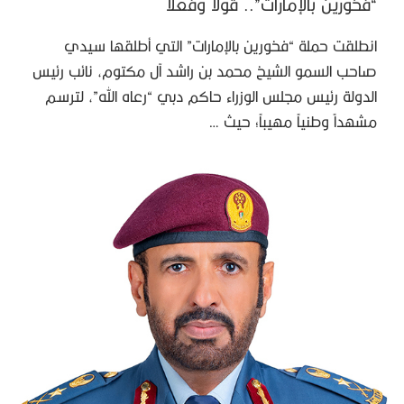
“فخورين بالإمارات”.. قولاً وفعلاً
انطلقت حملة “فخورين بالإمارات” التي أطلقها سيدي
صاحب السمو الشيخ محمد بن راشد آل مكتوم، نائب رئيس
الدولة رئيس مجلس الوزراء حاكم دبي “رعاه الله”، لترسم
مشهداً وطنياً مهيباً؛ حيث …