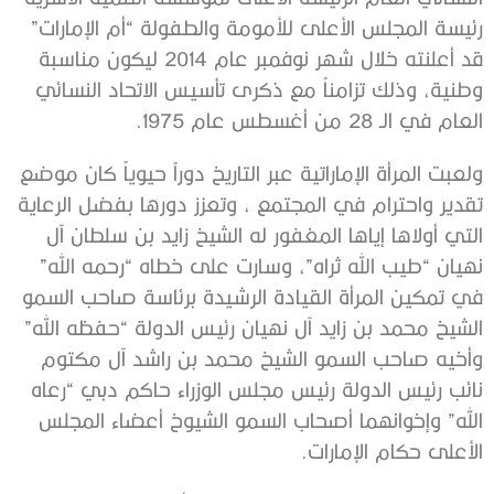
رئيسة المجلس الأعلى للأمومة والطفولة “أم الإمارات”
قد أعلنته خلال شهر نوفمبر عام 2014 ليكون مناسبة
وطنية، وذلك تزامناً مع ذكرى تأسيس الاتحاد النسائي
العام في الـ 28 من أغسطس عام 1975.
ولعبت المرأة الإماراتية عبر التاريخ دوراً حيوياً كان موضع
تقدير واحترام في المجتمع ، وتعزز دورها بفضل الرعاية
التي أولاها إياها المغفور له الشيخ زايد بن سلطان آل
نهيان “طيب الله ثراه”، وسارت على خطاه “رحمه الله”
في تمكين المرأة القيادة الرشيدة برئاسة صاحب السمو
الشيخ محمد بن زايد آل نهيان رئيس الدولة “حفظه الله”
وأخيه صاحب السمو الشيخ محمد بن راشد آل مكتوم
نائب رئيس الدولة رئيس مجلس الوزراء حاكم دبي “رعاه
الله” وإخوانهما أصحاب السمو الشيوخ أعضاء المجلس
الأعلى حكام الإمارات.