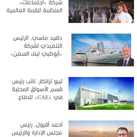
شركة «اجتماعات»
المنظمة للقمة العالمية
للحوكمة والأداء وإدارة
المخاطر والامتثال
لـ«الجندي»: قمة G[P]RC
دافيد ماسي، الرئيس
2026.. صياغة التكامل
التنفيذي لشركة
بين الحوكمة والمخاطر
«أبوظبي لبناء السفن»
والامتثال مع الأداء
(ADSB) لـمجلة
والاستراتيجية
«الجندي»: “سنواصل
الاستثمار في تنمية
تيبو ترانكار، نائب رئيس
الكفاءات الوطنية، وتعزيز
قسم الأسواق المحلية
منظومة الابتكار، وترسيخ
في «CAE» للدفاع
مكانة دولة الإمارات مركزاً
والأمن الدولي
عالمياً للتميز في القطاع
لـ«الجندي»: الجاهزية
البحري “
العملياتية تبدأ بالتدريب
أحمد أقيول، رئيس
الذكي الإمارات شريك
مجلس الإدارة والرئيس
محوري في صياغة