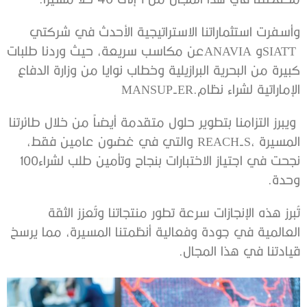
‬الإماراتية‭ ‬لشراء‭ ‬نظام‭ ‬MANSUP-ER‭.‬
‬نجحت‭ ‬في‭ ‬اجتياز‭ ‬الاختبارات‭ ‬بنجاح‭ ‬وتأمين‭ ‬طلب‭ ‬لشراء‭ ‬100‭
‬وحدة‭.‬
‬قيادتنا‭ ‬في‭ ‬هذا‭ ‬المجال‭.‬