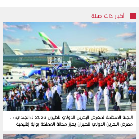
أخبار ذات صلة
اللجنة‭ ‬المنظمة‭ ‬لمعرض‭ ‬البحرين‭ ‬الدولي‭ ‬للطيران‭ ‬2026‭ ‬لـ«الجندي‮»‬‭:‬ ..
‬للابتكار‭ ‬في‭ ‬الخليج