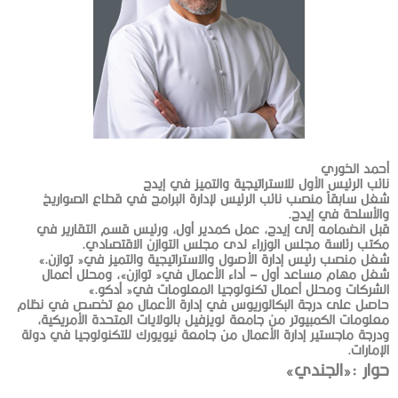
أحمد‭ ‬الخوري
نائب‭ ‬الرئيس‭ ‬الأول‭ ‬للاستراتيجية‭ ‬والتميز‭ ‬في‭ ‬إيدج
‬والأسلحة‭ ‬في‭ ‬إيدج‭.‬
‬مكتب‭ ‬رئاسة‭ ‬مجلس‭ ‬الوزراء‭ ‬لدى‭ ‬مجلس‭ ‬التوازن‭ ‬الاقتصادي‭.‬
شغل‭ ‬منصب‭ ‬رئيس‭ ‬إدارة‭ ‬الأصول‭ ‬والاستراتيجية‭ ‬والتميز‭ ‬في‭ ‬‮«‬توازن‮»‬‭.‬
‬الشركات‭ ‬ومحلل‭ ‬أعمال‭ ‬تكنولوجيا‭ ‬المعلومات‭ ‬في‭ ‬‮«‬أدكو‮»‬‭.‬
‬الإمارات‭.‬
حوار‭: ‬«الجندي»