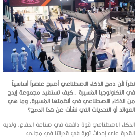
‬الفوائد‭ ‬أو‭ ‬التحديات‭ ‬التي‭ ‬نشأت‭ ‬عن‭ ‬هذا‭ ‬الدمج؟