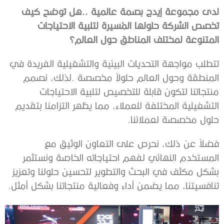
‬المتنوعة‭ ‬لمختلف‭ ‬المناطق‭ ‬حول‭ ‬العالم؟
‬حلول‭ ‬مخصصة‭ ‬لعملائنا‭.‬
‬تنافسيتنا،‭ ‬مما‭ ‬يضمن‭ ‬أداء‭ ‬وفعالية‭ ‬منتجاتنا‭ ‬بشكل‭ ‬أمثل‭.‬