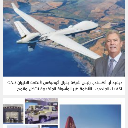
ديفيد آر. ألكسندر، رئيس شركة جنرال أتوميكس لأنظمة الطيران (GA-
ASI) لـ«الجندي»: الأنظمة غير المأهولة المتقدمة تشكل ملامح
مستقبل الحروب الحديثة