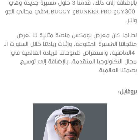
‬والبر‭. ‬
‬بصمتنا‭ ‬العالمية‭.‬
بروفايل: