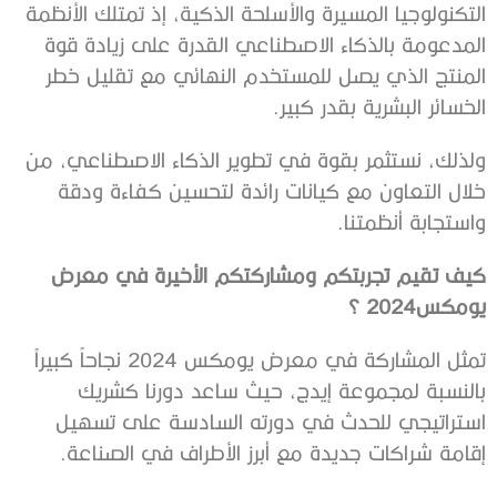
‬الخسائر‭ ‬البشرية‭ ‬بقدر‭ ‬كبير‭.‬
‬واستجابة‭ ‬أنظمتنا‭.‬
‬يومكس‭ ‬2024؟
‬إقامة‭ ‬شراكات‭ ‬جديدة‭ ‬مع‭ ‬أبرز‭ ‬الأطراف‭ ‬في‭ ‬الصناعة‭. ‬