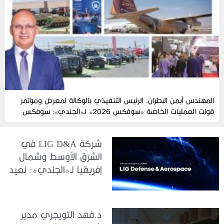
المهندس أيمن البطران، الرئيس التنفيذي بالوكالة لمعرض ومؤتمر
قوات العمليات الخاصة «سوفكس 2026» لـ«الجندي»: سوفكس
2026 يرسخ مكانته العالمية كمنصة للتعاون الدفاعي
شركة LIG D&A في
الشرق الأوسط وشمال
إفريقيا لـ«الجندي»: نعيد
تعريف هويتنا ونرسخ
التزامنا تجاه منطقة
الشرق الأوسط وشمال
د.فهد التويجري مدير
إفريقيا