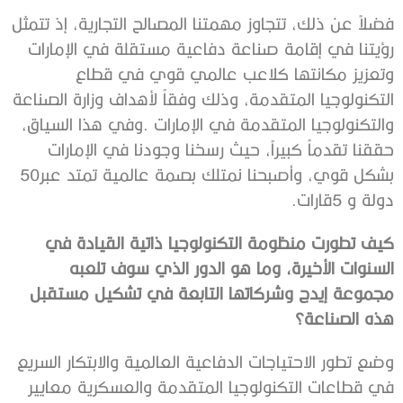
‬بشكل‭ ‬قوي،‭ ‬وأصبحنا‭ ‬نمتلك‭ ‬بصمة‭ ‬عالمية‭ ‬تمتد‭ ‬عبر‭ ‬50‭
‬دولة‭ ‬و5‭ ‬قارات‭.‬
‬هذه‭ ‬الصناعة؟