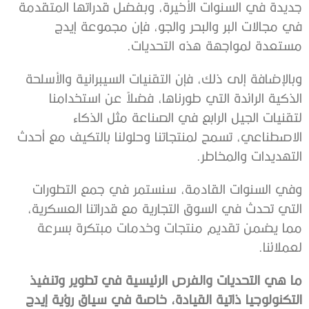
‬مستعدة‭ ‬لمواجهة‭ ‬هذه‭ ‬التحديات‭.‬
‬التهديدات‭ ‬والمخاطر‭.‬
‬لعملائنا‭.‬