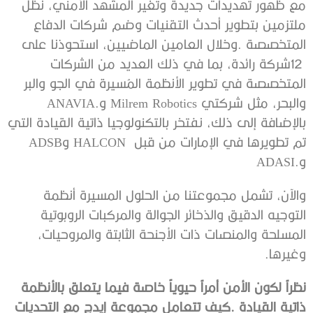
‬والبحر،‭ ‬مثل‭ ‬شركتي‭ ‬Milrem Robotics‭ ‬وANAVIA‭.
‬تم‭ ‬تطويرها‭ ‬في‭ ‬الإمارات‭ ‬من‭ ‬قبل‭ ‬HALCON‭
‬وADSB‭
‬وADASI‭.‬
‬وغيرها‭.‬