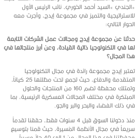
‬الحوار‭ ‬التالي‭:‬
‬هذا‭ ‬المجال؟
‬في‭ ‬ذلك‭ ‬الفضاء‭ ‬والبحر‭ ‬والبر‭ ‬والجو‭. ‬
‬محفظتنا‭ ‬في‭ ‬هذا‭ ‬المجال‭ ‬من‭ ‬1‭ ‬إلى‭ ‬40‭ ‬حلاً‭ ‬مسيراً‭.‬