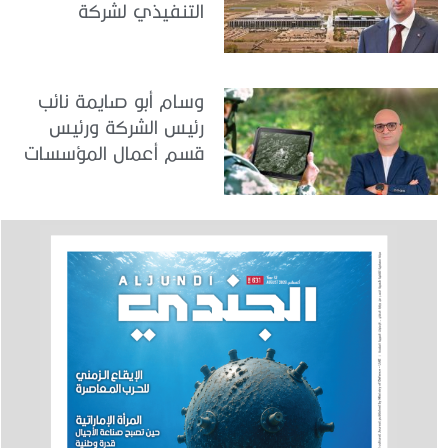
التنفيذي لشركة
مستقبل التدريب
«أسيلسان» التركية
الدفاعي
للصناعات الدفاعية لـ«
الجندي »: تقنيات سيادية
وسام أبو صايمة نائب
متقدمة وشراكات طويلة
رئيس الشركة ورئيس
الأمد لتعزيز أمن واستقرار
قسم أعمال المؤسسات
المنطقة
في «سامسونج»
للإلكترونيات الخليج لـ«
الجندي »: نقود تحوّلاً
رقمياً يعزز جاهزية
القطاعات ويواكب رؤية
الإمارات في الأمن
السيبراني والابتكار