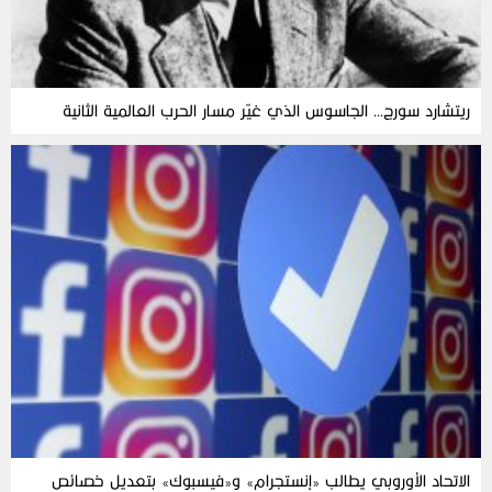
ريتشارد سورج… الجاسوس الذي غيّر مسار الحرب العالمية الثانية
الاتحاد الأوروبي يطالب «إنستجرام» و«فيسبوك» بتعديل خصائص