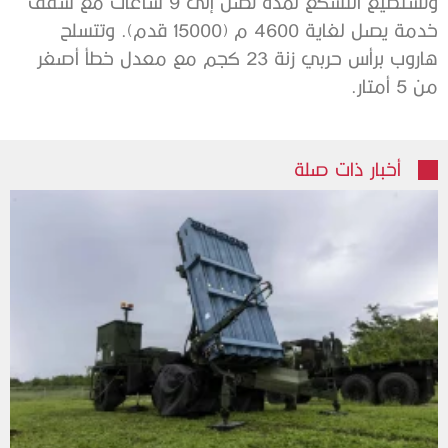
وتستطيع التسكع لمدة تصل إلى 9 ساعات مع سقف
خدمة يصل لغاية 4600 م (15000 قدم). وتتسلح
هاروب برأس حربي زنة 23 كجم مع معدل خطأ أصغر
من 5 أمتار.
أخبار ذات صلة