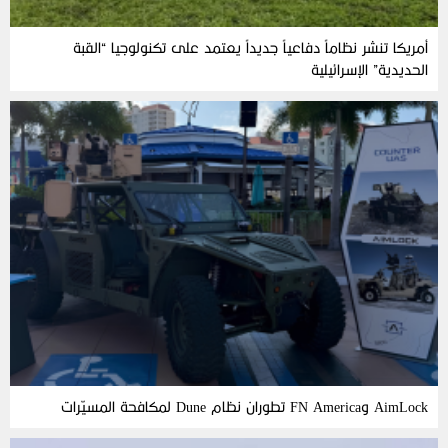
أمريكا تنشر نظاماً دفاعياً جديداً يعتمد على تكنولوجيا “القبة
الحديدية” الإسرائيلية
AimLock وFN America تطوران نظام Dune لمكافحة المسيّرات