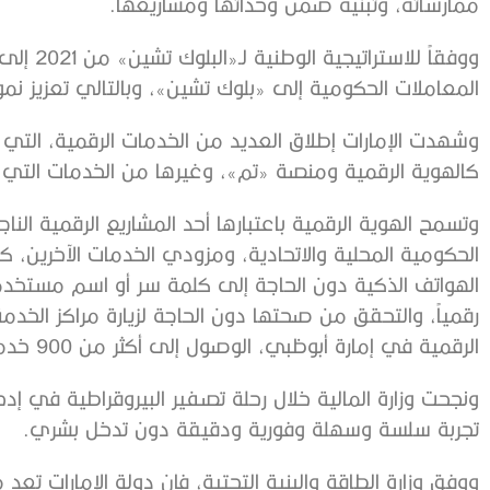
ممارساته، وتبنيه ضمن وحداتها ومشاريعها.
المعاملات الحكومية إلى «بلوك تشين»، وبالتالي تعزيز نمو
وشهدت الإمارات إطلاق العديد من الخدمات الرقمية، التي ح
كالهوية الرقمية ومنصة «تم»، وغيرها من الخدمات التي أط
وتسمح الهوية الرقمية باعتبارها أحد المشاريع الرقمية ال
الحكومية المحلية والاتحادية، ومزودي الخدمات الآخرين، ك
الهواتف الذكية دون الحاجة إلى كلمة سر أو اسم مستخدم
رقمياً، والتحقق من صحتها دون الحاجة لزيارة مراكز الخدم
الرقمية في إمارة أبوظبي، الوصول إلى أكثر من 900 خدمة من خلال واجهة رقمية واحدة.
ونجحت وزارة المالية خلال رحلة تصفير البيروقراطية في إدخ
تجربة سلسة وسهلة وفورية ودقيقة دون تدخل بشري.
ووفق وزارة الطاقة والبنية التحتية، فإن دولة الإمارات تعد 