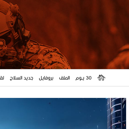
30 يــوم
الملف
بروفايل
جديد السلاح
لقا