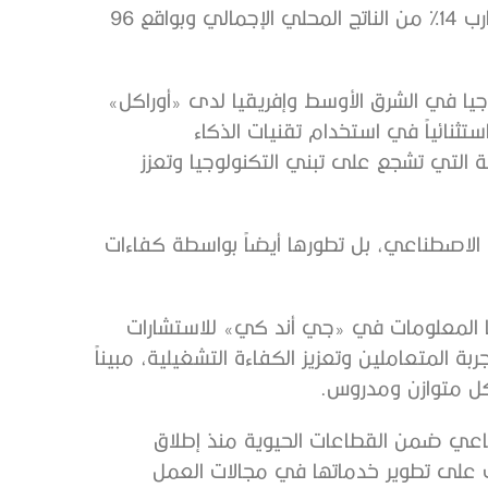
أن تشهد دولة الإمارات أكبر تأثير له في الاقتصاد بنسبة تقارب 14% من الناتج المحلي الإجمالي وبواقع 96
جيا في الشرق الأوسط وإفريقيا لدى «أوراكل»
استثنائياً في استخدام تقنيات الذكاء
 التي تشجع على تبني التكنولوجيا وتعزز
اء الاصطناعي، بل تطورها أيضاً بواسطة كفاءات
يا المعلومات في «جي أند كي» للاستشارات
بة المتعاملين وتعزيز الكفاءة التشغيلية، مبيناً
شكل متوازن ومدروس.
طناعي ضمن القطاعات الحيوية منذ إطلاق
لذكاء الاصطناعي 2031»؛ حيث عملت على تطوير خدماتها في مجالات العمل