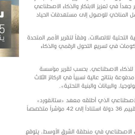
هداً في تعزيز الابتكار والذكاء الاصطناعي
مل المناخي للوصول إلى مستهدفات الحياد
 التحتية للاتصالات، وفقاً لتقرير الأمم المتحدة
ي يركز على دور الحكومات في تسريع التحول الرقمي والذكاء
 للذكاء الاصطناعي، بحسب تقرير مؤسسة
ايتس» العام 2024 الذي ضم 193 دولة، مدفوعة بنتائج عالية نسبياً في الركائز الثلاث
يا، والبيانات والبنية التحتية».
الاصطناعي الذي أطلقه معهد «ستانفورد»
للذكاء الاصطناعي المتمحور حول الإنسان، والمبني على تقييم 36 دولة استناداً إلى 42 مؤشراً متخصصاً
ذكاء الاصطناعي في منطقة الشرق الأوسط، يتوقع