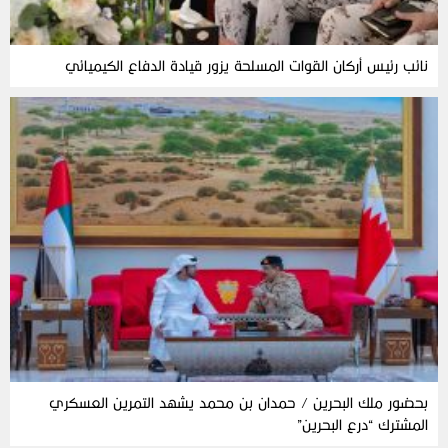
نائب رئيس أركان القوات المسلحة يزور قيادة الدفاع الكيميائي
بحضور ملك البحرين / حمدان بن محمد يشهد التمرين العسكري
المشترك “درع البحرين”