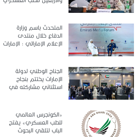
تعقد اجتماعًا لمتابعة آخر
التحضيرات
المتحدث باسم وزارة
الدفاع خلال منتدى
الإعلام الإماراتي : الإمارات
نموذج عالمي في
الجاهزية والاستقرار
الجناح الوطني لدولة
الإمارات يختتم بنجاح
استثنائي مشاركته في
معرض «يوروساتوري
2026»
«الكونجرس العالمي
للطب العسكري» يفتح
الباب لتلقي البحوث