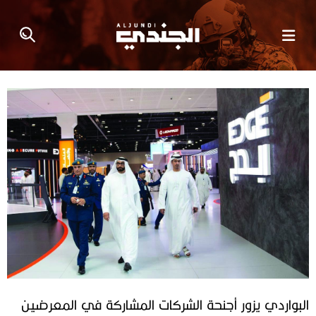
البواردي يزور‭ ‬أجنحة‭ ‬الشركات‭ ‬المشاركة‭ ‬في‭ ‬المعرضين‭