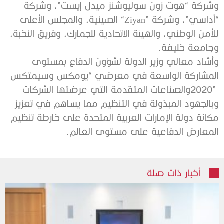
‬وجامعة‭ ‬خليفة‭.‬
‬المعارض‭ ‬الدفاعية‭ ‬على‭ ‬مستوى‭ ‬العالم‭. ‬
أخبار ذات صلة