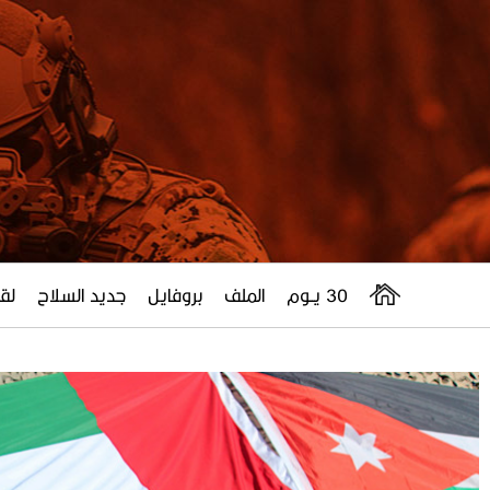
30 يــوم
الملف
بروفايل
جديد السلاح
لقا