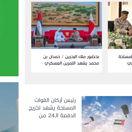
المسلحة
بحضور ملك البحرين / حمدان بن
ئي
محمد يشهد التمرين العسكري
المشترك “درع البحرين”
رئيسُ أركان القوات
المسلحة يشهد تخريج
الدفعة الـ24 من
مجندي الخدمة
الوطنية في مركز