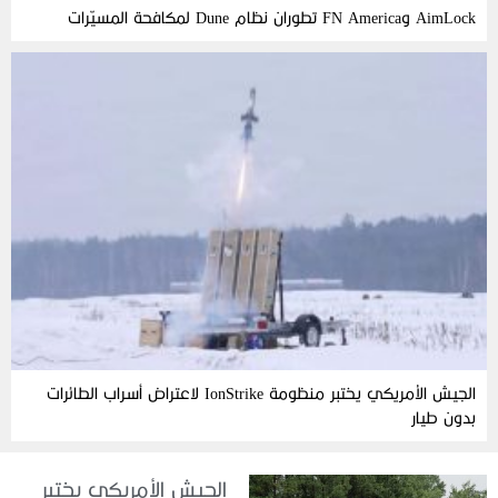
AimLock وFN America تطوران نظام Dune لمكافحة المسيّرات
الجيش الأمريكي يختبر منظومة IonStrike لاعتراض أسراب الطائرات
بدون طيار
الجيش الأمريكي يختبر