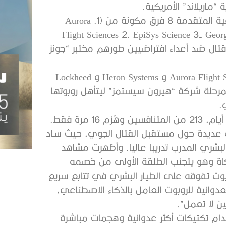
وبدأت المنافسة عندما أدخلت وكالة مشاريع الأبحاث الدفاعية المتقدمة 8 فرق مكونة من (1. Aurora
Flight Sciences 2. EpiSys Science 3- Geor
Martin 6- Perspecta Labs 7- PhysicsAI) في قتال ضد أعداء افتراضيين طورهم مختبر “جونز
وفي المرحلة الثانية من القتال، اشتبكت فرق من (Aurora Flight Sciences و Heron Systems و Lockheed
ي هذه المرحلة شركة “هيرون سيستمز” ليتأهل روبوتها
.
مرة فقط.
لات عديدة حول مستقبل القتال الجوي، حيث ساد
 البشري المدرب تدريبا عاليا. وأظهرت مشاهد
حاكاة وهو يتجنب الطلقة الأولى من خصمه
بوت تفوقه على الطيار البشري في تتابع سريع
لعدوانية للروبوت العامل بالذكاء الاصطناعي،
ن لا تعمل”.
خدام تكتيكات أكثر عدوانية وهجمات مباشرة