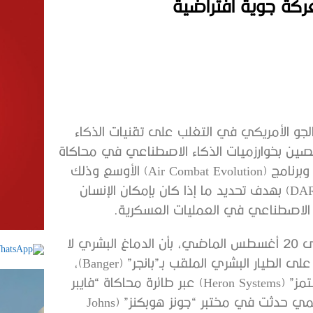
ركة جوية افتراضية
رس على مقاتلات F – 16 من سلاح الجو الأمريكي في التغلب على تقنيات الذكاء
فرق مكونة من متخصصين بخوارزميات الذكاء الاصطناعي في محاكاة
مناورات قتالية جوية ضمن مشروع تجارب (AlphaDogfight) وبرنامج (Air Combat Evolution) الأوسع وذلك
تحت إشراف وكالة مشاريع الأبحاث الدفاعية المتقدمة (DARPA) بهدف تحديد ما إذا كان بإمكان الإنسان
ء الاصطناعي في العمليات العسكرية.
أظهرت المنافسة التي جرى تنفيذها خلال الفترة من 18 إلى 20 أغسطس الماضي، بأن الدماغ البشري لا
يضاهي التكتيكات العدوانية للتكنولوجيا، حيث تم القضاء على الطيار البشري الملقب بـ”بانجر” (Banger)،
على يد خصمه الروبوت الذي صنعته شركة “هيرون سيستمز” (Heron Systems) عبر طائرة محاكاة “فايبر
(F-16V) المقاتلة في خمس جولات من القتال الجوي الوهمي حدثت في مختبر “جونز هوبكنز” (Johns