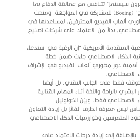
“هيرون سيستمز” تتنافس مع عمالقة الدفاع بما
في ذلك شركة “لوكهيد مارتن” (Lockheed Martin) و”بوينح” (Boeing) للمشاركة في المواجهة. ومنحت
وري ألعاب الفيديو المحترفين، لمساعدتها في
الاصطناعي، بدلاً من الاعتماد على شركات تصنيع
عية المتقدمة الأمريكية “إن الرغبة في استدعاء
لتقنية الذكاء الاصطناعي جاءت ضمن خطة
 أهمية دور مطوري ألعاب الفيديو في الإشراف
اء الاصطناعي.
يتوقف فقط على الجانب التقني، بل أيضا
بشري بالراحة والثقة أثناء المهام القتالية
ء الاصطناعي فقط. وبيّن الكولونيل
س ليس معرفة الطرف الفائز بل زيادة التعاون
الجنود المتمرسين وخوارزميات الذكاء الاصطناعي
هدف الخطة إلى تطوير وترقية برنامج تطور القتال (ACE)، بالإضافة إلى زيادة درجات الاعتماد على