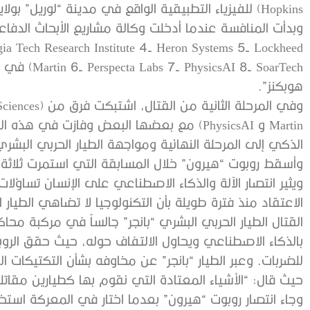
Hopkins) للفيزياء التطبيقية الواقع في مدينة “لوريل” بولاية “ماريلاند” الأمريكية.
gia Tech Research Institute 4- Heron Systems 5- Lockheed
 8- SoarTech
هوبكنز”.
Martin و PhysicsAI) مع بعضها البعض وفازت ف
الذكي إلى المرحلة النهائية ومواجهة الطيار الحربي البشري
وأسقط روبوت “هيرون” خلال المسابقة التي استمرت ثلاثة أيام، 213 من المتنافسين وهُزم 16 
ويثير انتصار الآلة والذكاء الاصطناعي على الإنسان تساؤ
الاعتقاد منذ فترة طويلة بأن التكنولوجيا لا تضاهي الطيار
القتال الطيار الحربي البشري “بانجر” جالساً في مركبة م
بالذكاء الاصطناعي ويحاول الالتفاف حوله، حيث حقق الرو
للضربات. وعبر الطيار “بانجر” عن مخاوفه بشأن التكتيكات ا
حيث قال: “الأشياء المعتادة التي نقوم بها كطيارين مقاتلي
وجاء انتصار روبوت “هيرون” بعدما اختار في المعركة است