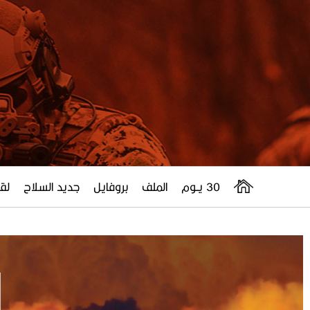
30 يــوم
الملف
بروفايل
جديد السلاح
لقا