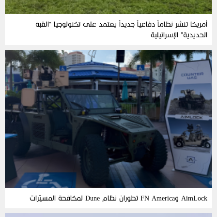
أمريكا تنشر نظاماً دفاعياً جديداً يعتمد على تكنولوجيا “القبة
الحديدية” الإسرائيلية
AimLock وFN America تطوران نظام Dune لمكافحة المسيّرات