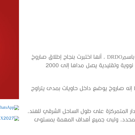
أعلنت منظمة البحث والتطوير الدفاعية الهندية، المعروفة باسمDRDO ، أنها اختبرت بنجاح إطلاق صاروخ
Agni P البالستي أرض – أرض، قادر على حمل رؤوس حربية نووية وتقليدية يصل مداها إلى 2000
وقال بيان لمنظمة البحث والتطوير الدفاعية الهندية DRDO إنه صاروخ يوضع داخل حاويات بمدى يتراوح
دار المتمركزة على طول الساحل الشرقي للهند،
ه المحدد، ولبى جميع أهداف المهمة بمستوى