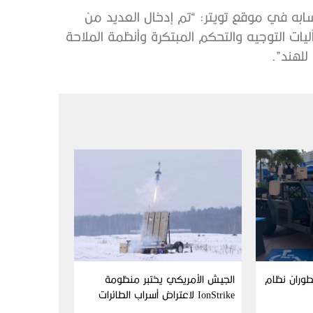
نغ على حسابه في موقع تويتر: “تم إدخال العديد من
يات التوجيه والتحكم المبتكرة وأنظمة الملاحة
للهند”.
Aim وFN America تطوران نظام
الجيش الأمريكي يختبر منظومة
IonStrike لاعتراض أسراب الطائرات
بدون طيار