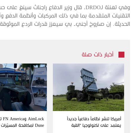
وفي تهنئة لـDRDO، قال وزير الدفاع راجناث سي
التقنيات المتقدمة بما في ذلك المركبات وأنظمة الدفع وآل
الحديثة. إن صاروخ أجني- بي سيعزز قدرات الردع الموثوقة 
أخبار ذات صلة
أمريكا تنشر نظاماً دفاعياً جديداً
Lock
يعتمد على تكنولوجيا “القبة
Dune لمكافحة المسيّرات
الحديدية” الإسرائيلية